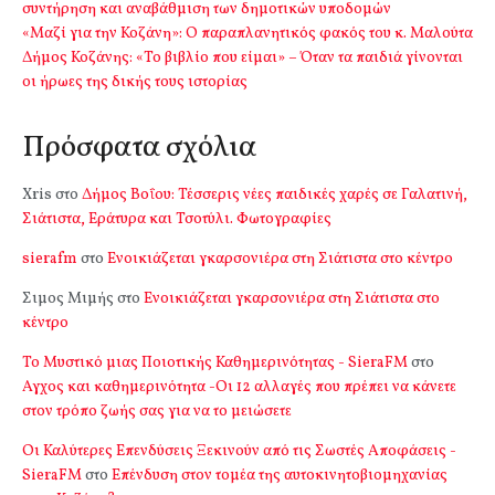
συντήρηση και αναβάθμιση των δημοτικών υποδομών
«Μαζί για την Κοζάνη»: Ο παραπλανητικός φακός του κ. Μαλούτα
Δήμος Κοζάνης: «Το βιβλίο που είμαι» – Όταν τα παιδιά γίνονται
οι ήρωες της δικής τους ιστορίας
Πρόσφατα σχόλια
Xris
στο
Δήμος Βοΐου: Τέσσερις νέες παιδικές χαρές σε Γαλατινή,
Σιάτιστα, Εράτυρα και Τσοτύλι. Φωτογραφίες
sierafm
στο
Ενοικιάζεται γκαρσονιέρα στη Σιάτιστα στο κέντρο
Σιμος Μιμής
στο
Ενοικιάζεται γκαρσονιέρα στη Σιάτιστα στο
κέντρο
Το Μυστικό μιας Ποιοτικής Καθημερινότητας - SieraFM
στο
Αγχος και καθημερινότητα -Οι 12 αλλαγές που πρέπει να κάνετε
στον τρόπο ζωής σας για να το μειώσετε
Οι Καλύτερες Επενδύσεις Ξεκινούν από τις Σωστές Αποφάσεις -
SieraFM
στο
Επένδυση στον τομέα της αυτοκινητοβιομηχανίας