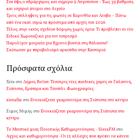
Στα ύψη ο υδράργυρος και σήμερα 9 Αυγούστου – Έως 39 βαθμούς
και ισχυροί άνεμοι στο Αιγαίο
Τρεις συλλήψεις για τις φωτιές σε Κορινθία και Λέσβο – Πάνω
από ένα εκατ. ευρώ τα πρόστιμα από αρχές του 2026
Τέλος στην εκτός σχεδίου δόμηση χωρίς όρια: Τι προβλέπει το νέο
Ειδικό Χωροταξικό για τον τουρισμό
Παρολίγον μοιραία για 8χρονο βουτιά στη θάλασσα!
Σκότωσαν με πυροβολισμό αρκούδα στην Καστοριά
Πρόσφατα σχόλια
Xris
στο
Δήμος Βοΐου: Τέσσερις νέες παιδικές χαρές σε Γαλατινή,
Σιάτιστα, Εράτυρα και Τσοτύλι. Φωτογραφίες
sierafm
στο
Ενοικιάζεται γκαρσονιέρα στη Σιάτιστα στο κέντρο
Σιμος Μιμής
στο
Ενοικιάζεται γκαρσονιέρα στη Σιάτιστα στο
κέντρο
Το Μυστικό μιας Ποιοτικής Καθημερινότητας - SieraFM
στο
Αγχος και καθημερινότητα -Οι 12 αλλαγές που πρέπει να κάνετε