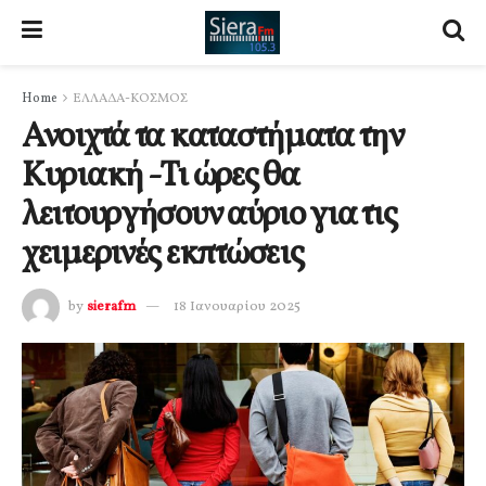
Home
ΕΛΛΑΔΑ-ΚΟΣΜΟΣ
Ανοιχτά τα καταστήματα την
Κυριακή -Τι ώρες θα
λειτουργήσουν αύριο για τις
χειμερινές εκπτώσεις
by
sierafm
18 Ιανουαρίου 2025