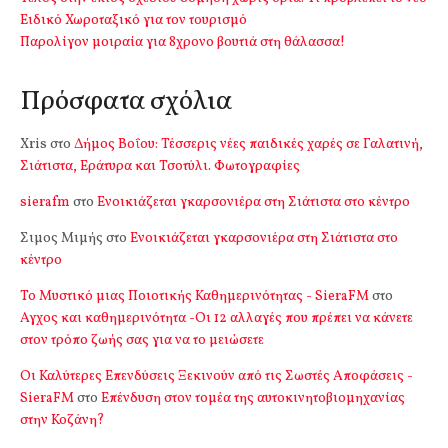
Ειδικό Χωροταξικό για τον τουρισμό
Παρολίγον μοιραία για 8χρονο βουτιά στη θάλασσα!
Πρόσφατα σχόλια
Xris
στο
Δήμος Βοΐου: Τέσσερις νέες παιδικές χαρές σε Γαλατινή,
Σιάτιστα, Εράτυρα και Τσοτύλι. Φωτογραφίες
sierafm
στο
Ενοικιάζεται γκαρσονιέρα στη Σιάτιστα στο κέντρο
Σιμος Μιμής
στο
Ενοικιάζεται γκαρσονιέρα στη Σιάτιστα στο
κέντρο
Το Μυστικό μιας Ποιοτικής Καθημερινότητας - SieraFM
στο
Αγχος και καθημερινότητα -Οι 12 αλλαγές που πρέπει να κάνετε
στον τρόπο ζωής σας για να το μειώσετε
Οι Καλύτερες Επενδύσεις Ξεκινούν από τις Σωστές Αποφάσεις -
SieraFM
στο
Επένδυση στον τομέα της αυτοκινητοβιομηχανίας
στην Κοζάνη?