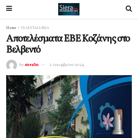
Home
ΤΕΛΕΥΤΑΙΑ ΝΕΑ
Αποτελέσματα ΕΒΕ Κοζάνης στο
Βελβεντό
by
sierafm
2 Δεκεμβρίου 2024