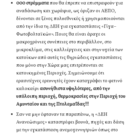
000 στρέμματα
που θα έπρεπε να επιστραφούν για
αναδάσωση και χωράφια, ως όριζαν οι ΑΕΠΟ,
δίνονται σε ξένες πολυεθνικές ή χρησιμοποιούνται
από την ίδια τη ΔΕΗ για εγκαταστάσεις «Γίγα–
Φωτοβολταϊκών». Ποιες θα είναι άραγε οι
μακροχρόνιες συνέπειες στο περιβάλλον, στο
μικροκλίμα, στις καλλιέργειες και στην υγεία των
κατοίκων από αυτές τις θηριώδεις εγκαταστάσεις
που μόνο στην Χώρα μας επιτρέπονται σε
κατοικημένες Περιοχές. Σημειώνουμε ότι
ερασιτέχνες ερευνητές έχουν καταγράψει το φετινό
καλοκαίρι
ασυνήθιστα υψηλότερες, από την
υπόλοιπη περιοχή, θερμοκρασίες στην Περιοχή του
Αμυνταίου και της Πτολεμαΐδας!!!
Σαν να μην έφταναν τα παραπάνω, η «ΔΕΗ
Ανανεώσιμες» καταστρέφει βουνά, πηγές και δάση
με την εγκατάσταση ανεμογεννητριών όπως στο