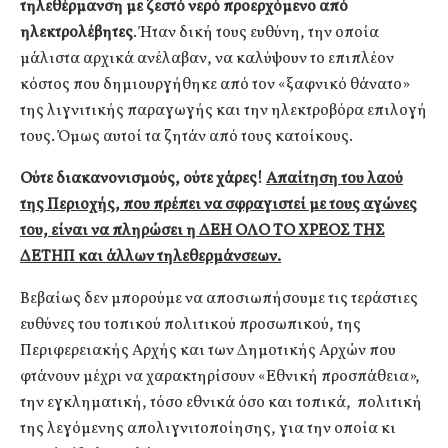
τηλεθέρμανση με ζεστό νερό προερχόμενο από
ηλεκτρολέβητες
. Ήταν δική τους ευθύνη, την οποία
μάλιστα αρχικά ανέλαβαν, να καλύψουν το επιπλέον
κόστος που δημιουργήθηκε από τον «ξαφνικό θάνατο»
της λιγνιτικής παραγωγής και την ηλεκτροβόρα επιλογή
τους. Όμως αυτοί τα ζητάν από τους κατοίκους.
Ούτε διακανονισμούς, ούτε χάρες!
Απαίτηση του λαού
της Περιοχής, που πρέπει να σφραγιστεί με τους αγώνες
του, είναι να πληρώσει η ΔΕΗ ΟΛΟ ΤΟ ΧΡΕΟΣ ΤΗΣ
ΔΕΤΗΠ και άλλων τηλεθερμάνσεων.
Βεβαίως δεν μπορούμε να αποσιωπήσουμε τις τεράστιες
ευθύνες του τοπικού πολιτικού προσωπικού, της
Περιφερειακής Αρχής και των Δημοτικής Αρχών που
φτάνουν μέχρι να χαρακτηρίσουν «Εθνική προσπάθεια»,
την εγκληματική, τόσο εθνικά όσο και τοπικά, πολιτική
της λεγόμενης απολιγνιτοποίησης, για την οποία κι