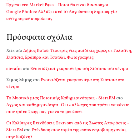
Έρχεται νέο Market Pass – Ποιοι θα είναι δικαιούχοι
Google Photos: Αλλάζει από 10 Αυγούστου η δημιουργία
αντιγράφων ασφαλείας
Πρόσφατα σχόλια
Xris
στο
Δήμος Βοΐου: Τέσσερις νέες παιδικές χαρές σε Γαλατινή,
Σιάτιστα, Εράτυρα και Τσοτύλι. Φωτογραφίες
sierafm
στο
Ενοικιάζεται γκαρσονιέρα στη Σιάτιστα στο κέντρο
Σιμος Μιμής
στο
Ενοικιάζεται γκαρσονιέρα στη Σιάτιστα στο
κέντρο
Το Μυστικό μιας Ποιοτικής Καθημερινότητας - SieraFM
στο
Αγχος και καθημερινότητα -Οι 12 αλλαγές που πρέπει να κάνετε
στον τρόπο ζωής σας για να το μειώσετε
Οι Καλύτερες Επενδύσεις Ξεκινούν από τις Σωστές Αποφάσεις -
SieraFM
στο
Επένδυση στον τομέα της αυτοκινητοβιομηχανίας
στην Κοζάνη?