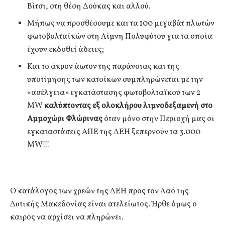
Βίτσι, στη θέση Δούκας και αλλού.
Μήπως να προσθέσουμε και τα 100 μεγαβάτ πλωτών
φωτοβολταϊκών στη Λίμνη Πολυφύτου για τα οποία
έχουν εκδοθεί άδειες;
Και το άκρον άωτον της παράνοιας και της
υποτίμησης των κατοίκων συμπληρώνεται με την
«ασέλγεια» εγκατάστασης φωτοβολταϊκού των 2
MW
καλύπτοντας εξ ολοκλήρου λιμνοδεξαμενή στο
Αμμοχώρι Φλώρινας
όταν μόνο στην Περιοχή μας οι
εγκαταστάσεις ΑΠΕ της ΔΕΗ ξεπερνούν τα 3.000
MW!!!
Ο κατάλογος των χρεών της ΔΕΗ προς τον Λαό της
Δυτικής Μακεδονίας είναι ατελείωτος. Ήρθε όμως ο
καιρός να αρχίσει να πληρώνει.