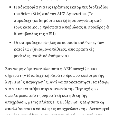
Η αδιαφορία για τις τεράστιες εκπομπές διοξειδίου
του θείου (SO2) από τον ΑΗΣ Αμυνταίου. (Το
παραδέχτηκε δημόσια και ζήτησε συγνώμη από
τους κατοίκους πρόσφατα αποβιώσας π. πρόεδρος &
δ. σύμβουλος της ΔΕΗ)
Οι απαράδεχτα υψηλές σε ποσοστά ασθένειες των
κατοίκων (πνευμονοπάθειες, αποφρακτικές
ρινίτιδες, παιδικό άσθμα κ.α)
Σαν να μην έφταναν όλα αυτά η ΔΕΗ συνεχίζει και
σήμερα την ίδια ταχτική παρά το πρόωρο κλείσιμο της
λιγνιτικής παραγωγής. Αντί να αποκαταστήσει τα εδάφη
και να τα επιστέψει στην κοινωνία της Περιοχής ως
όφειλε μέσα από τη συμβατική και ηθική της
υποχρέωση, με τις πλάτες της Κυβέρνησης Μητσοτάκη
απαλλάσσεται από όλες τις υποχρεώσεις της.
Λειτουργεί