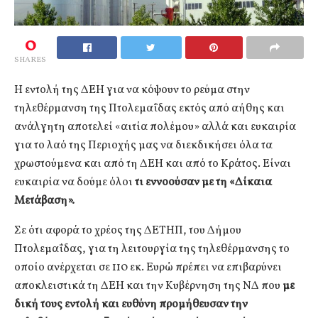
0
SHARES
Η εντολή της ΔΕΗ για να κόψουν το ρεύμα στην
τηλεθέρμανση της Πτολεμαΐδας εκτός από αήθης και
ανάλγητη αποτελεί «αιτία πολέμου» αλλά και ευκαιρία
για το λαό της Περιοχής μας να διεκδικήσει όλα τα
χρωστούμενα και από τη ΔΕΗ και από το Κράτος. Είναι
ευκαιρία να δούμε όλοι
τι εννοούσαν με τη «Δίκαια
Μετάβαση».
Σε ότι αφορά το χρέος της ΔΕΤΗΠ, του Δήμου
Πτολεμαΐδας, για τη λειτουργία της τηλεθέρμανσης το
οποίο ανέρχεται σε 110 εκ. Ευρώ πρέπει να επιβαρύνει
αποκλειστικά τη ΔΕΗ και την Κυβέρνηση της ΝΔ που
με
δική τους εντολή και ευθύνη προμήθευσαν
την