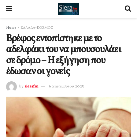
Home
ΕΛΛΑΔΑ-ΚΟΣΜΟΣ
Βρέφος εντοπίστηκε με το
αδελφάκι του να μπουσουλάει
σε δρόμο – Η εξήγηση που
έδωσαν οι γονείς
by
sierafm
6 Σεπτεμβρίου 2025