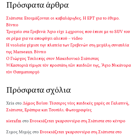
Πρόσφατα άρθρα
Σιάτιστα: Ετοιμάζονται οι καβαλάρηδες. Η ΕΡΤ για το έθιμο.
Βίντεο
Τροχαίο στα Γρεβενά: Άγιο είχε 24χρονος που έπεσε με το SUV του
σε ρέμα για να αποφύγει αλεπού – video
Η νεολαία γέμισε την πλατεία των Γρεβενών στη μεγάλη συναυλία
της Marseaux. Βίντεο
Ο Γιώργος Τσελεπής στον Μακεδονικό Σιάτιστας
Ἡ Καστοριὰ τίμησε τὸν προστάτη τῶν παιδιῶν της, Ἅγιο Νικάνορα
τὸν Θαυματουργό
Πρόσφατα σχόλια
Xris
στο
Δήμος Βοΐου: Τέσσερις νέες παιδικές χαρές σε Γαλατινή,
Σιάτιστα, Εράτυρα και Τσοτύλι. Φωτογραφίες
sierafm
στο
Ενοικιάζεται γκαρσονιέρα στη Σιάτιστα στο κέντρο
Σιμος Μιμής
στο
Ενοικιάζεται γκαρσονιέρα στη Σιάτιστα στο