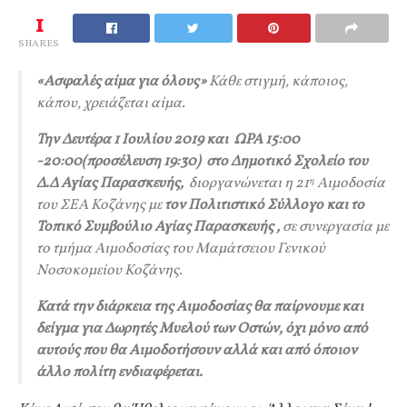
1
SHARES
«Ασφαλές αίμα για όλους
»
Κάθε στιγμή, κάποιος,
κάπου, χρειάζεται αίμα.
Την Δευτέρα 1 Ιουλίου 2019 και ΩΡΑ 15:00
-20:00(προσέλευση 19:30) στο Δημοτικό Σχολείο του
Δ.Δ Αγίας Παρασκευής,
διοργανώνεται η 21
Αιμοδοσία
η
του ΣΕΑ Κοζάνης
με
τον Πολιτιστικό Σύλλογο και το
Τοπικό Συμβούλιο Αγίας Παρασκευής
,
σε συνεργασία με
το τμήμα Αιμοδοσίας του Μαμάτσειου Γενικού
Νοσοκομείου Κοζάνης.
Κατά την διάρκεια της Αιμοδοσίας θα παίρνουμε και
δείγμα για Δωρητές Μυελού των Οστών, όχι μόνο από
αυτούς που θα Αιμοδοτήσουν αλλά και από όποιον
άλλο πολίτη ενδιαφέρεται.