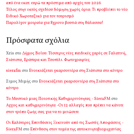
από ένα εκατ. ευρώ τα πρόστιμα από αρχές του 2026
Τέλος στην εκτός σχεδίου δόμηση χωρίς όρια: Τι προβλέπει το νέο
Ειδικό Χωροταξικό για τον τουρισμό
Παρολίγον μοιραία για 8χρονο βουτιά στη θάλασσα!
Πρόσφατα σχόλια
Xris
στο
Δήμος Βοΐου: Τέσσερις νέες παιδικές χαρές σε Γαλατινή,
Σιάτιστα, Εράτυρα και Τσοτύλι. Φωτογραφίες
sierafm
στο
Ενοικιάζεται γκαρσονιέρα στη Σιάτιστα στο κέντρο
Σιμος Μιμής
στο
Ενοικιάζεται γκαρσονιέρα στη Σιάτιστα στο
κέντρο
Το Μυστικό μιας Ποιοτικής Καθημερινότητας - SieraFM
στο
Αγχος και καθημερινότητα -Οι 12 αλλαγές που πρέπει να κάνετε
στον τρόπο ζωής σας για να το μειώσετε
Οι Καλύτερες Επενδύσεις Ξεκινούν από τις Σωστές Αποφάσεις -
SieraFM
στο
Επένδυση στον τομέα της αυτοκινητοβιομηχανίας