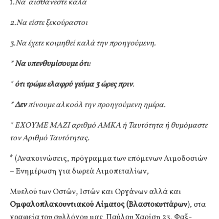
1
.Να αισθάνεστε καλά
2.Να είστε ξεκούραστοι
3.Να έχετε κοιμηθεί καλά την προηγούμενη.
*
Να υπενθυμίσουμε ότι:
*
ότι τρώμε ελαφρύ γεύμα 3 ώρες πριν
.
*
Δεν
πίνουμε αλκοόλ την προηγούμενη ημέρα.
* ΕΧΟΥΜΕ ΜΑΖΙ αριθμό ΑΜΚΑ ή Ταυτότητα ή θυμόμαστε
τον Αριθμό Ταυτότητας.
* (Ανακοινώσεις, πρόγραμμα των επόμενων Αιμοδοσιών
– Ενημέρωση για δωρεά Αιμοπεταλίων,
Μυελού των Οστών, Ιστών και Οργάνων αλλά και
Ομφαλοπλακουντιακού Αίματος (Βλαστοκυττάρων
), στα
γραφεία του συλλόγου μας Παύλου Χαρίση 23, Φαξ-