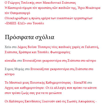
Ο Γιώργος Τσελεπής στον Μακεδονικό Σιάτιστας
Ἡ Καστοριὰ τίμησε τὸν προστάτη τῶν παιδιῶν της, Ἅγιο Νικάνορα
τὸν Θαυματουργό
Ολοκληρώθηκε η πρώτη ημέρα των εικαστικών εργαστηρίων
«ΕΜΕΙΣ-ΕΔΩ» στο Τσοτύλι
Πρόσφατα σχόλια
Xris
στο
Δήμος Βοΐου: Τέσσερις νέες παιδικές χαρές σε Γαλατινή,
Σιάτιστα, Εράτυρα και Τσοτύλι. Φωτογραφίες
sierafm
στο
Ενοικιάζεται γκαρσονιέρα στη Σιάτιστα στο κέντρο
Σιμος Μιμής
στο
Ενοικιάζεται γκαρσονιέρα στη Σιάτιστα στο
κέντρο
Το Μυστικό μιας Ποιοτικής Καθημερινότητας - SieraFM
στο
Αγχος και καθημερινότητα -Οι 12 αλλαγές που πρέπει να κάνετε
στον τρόπο ζωής σας για να το μειώσετε
Οι Καλύτερες Επενδύσεις Ξεκινούν από τις Σωστές Αποφάσεις -