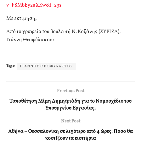
v=FSMbEy2uXKw&t=23s
Με εκτίμηση,
Από το γραφείο του βουλευτή Ν. Κοζάνης (ΣΥΡΙΖΑ),
Γιάννη Θεοφύλακτου
Tags:
ΓΙΑΝΝΗΣ ΘΕΟΦΥΛΑΚΤΟΣ
Previous Post
Τοποθέτηση Μίμη Δημητριάδη για το Νομοσχέδιο του
Υπουργείου Εργασίας.
Next Post
Αθήνα – Θεσσαλονίκη σε λιγότερο από 4 ώρες: Πόσο θα
κοστίζουν τα εισιτήρια