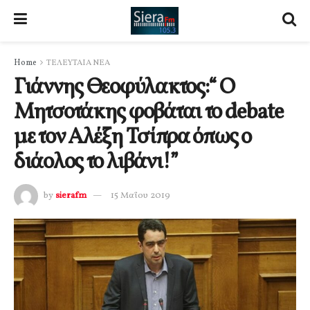
Home
ΤΕΛΕΥΤΑΙΑ ΝΕΑ
Γιάννης Θεοφύλακτος:“ Ο
Μητσοτάκης φοβάται το debate
με τον Αλέξη Τσίπρα όπως ο
διάολος το λιβάνι!”
by
sierafm
15 Μαΐου 2019