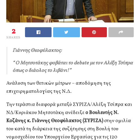
2
SHARES
Γιάννης Θεοφύλακτος:
“ Ο Μητσοτάκης φοβάται το
debate
με τον Αλέξη Τσίπρα
όπως ο διάολος το λιβάνι!”
Ανάλυση των θετικών μέτρων – αποδόμηση της
επιχειρηματολογίας της Ν.Δ.
Την τεράστια διαφορά μεταξύ ΣΥΡΙΖΑ/Αλέξη Τσίπρα και
ΝΔ/Κυριάκου Μητσοτάκη ανέδειξε
ο Βουλευτής Ν.
Κοζάνης κ. Γιάννης Θεοφύλακτος (ΣΥΡΙΖΑ)
στην ομιλία
του κατά τη διάρκεια της συζήτησης στη Βουλή του
νομοσχεδίου του Υπουργείου Εργασίας για τις 120