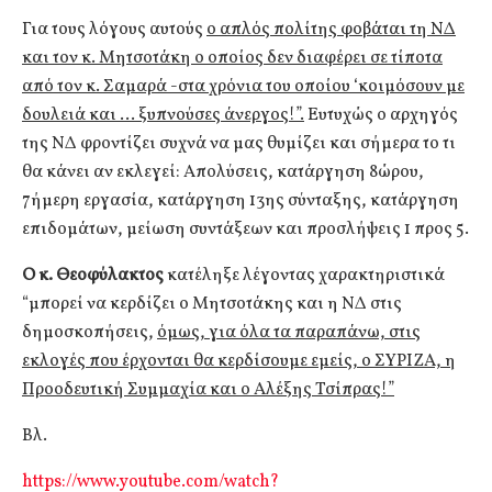
Για τους λόγους αυτούς
ο απλός πολίτης φοβάται τη ΝΔ
και τον κ. Μητσοτάκη ο οποίος δεν διαφέρει σε τίποτα
από τον κ. Σαμαρά -στα χρόνια του οποίου ‘κοιμόσουν με
δουλειά και … ξυπνούσες άνεργος!”.
Ευτυχώς ο αρχηγός
της ΝΔ φροντίζει συχνά να μας θυμίζει και σήμερα το τι
θα κάνει αν εκλεγεί: Απολύσεις, κατάργηση 8ώρου,
7ήμερη εργασία, κατάργηση 13ης σύνταξης, κατάργηση
επιδομάτων, μείωση συντάξεων και προσλήψεις 1 προς 5.
Ο κ. Θεοφύλακτος
κατέληξε λέγοντας χαρακτηριστικά
“μπορεί να κερδίζει ο Μητσοτάκης και η ΝΔ στις
δημοσκοπήσεις,
όμως, για όλα τα παραπάνω, στις
εκλογές που έρχονται θα κερδίσουμε εμείς, ο ΣΥΡΙΖΑ, η
Προοδευτική Συμμαχία και ο Αλέξης Τσίπρας!”
Βλ.
https://www.youtube.com/watch?