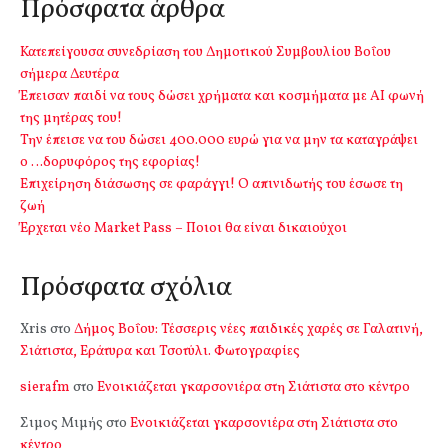
Πρόσφατα άρθρα
Κατεπείγουσα συνεδρίαση του Δημοτικού Συμβουλίου Βοΐου
σήμερα Δευτέρα
Έπεισαν παιδί να τους δώσει χρήματα και κοσμήματα με ΑΙ φωνή
της μητέρας του!
Την έπεισε να του δώσει 400.000 ευρώ για να μην τα καταγράψει
ο …δορυφόρος της εφορίας!
Επιχείρηση διάσωσης σε φαράγγι! Ο απινιδωτής του έσωσε τη
ζωή
Έρχεται νέο Market Pass – Ποιοι θα είναι δικαιούχοι
Πρόσφατα σχόλια
Xris
στο
Δήμος Βοΐου: Τέσσερις νέες παιδικές χαρές σε Γαλατινή,
Σιάτιστα, Εράτυρα και Τσοτύλι. Φωτογραφίες
sierafm
στο
Ενοικιάζεται γκαρσονιέρα στη Σιάτιστα στο κέντρο
Σιμος Μιμής
στο
Ενοικιάζεται γκαρσονιέρα στη Σιάτιστα στο
κέντρο