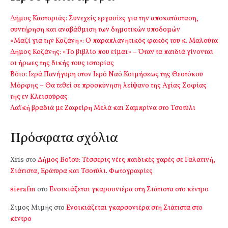
Δήμος Καστοριάς: Συνεχείς εργασίες για την αποκατάσταση,
συντήρηση και αναβάθμιση των δημοτικών υποδομών
«Μαζί για την Κοζάνη»: Ο παραπλανητικός φακός του κ. Μαλούτα
Δήμος Κοζάνης: «Το βιβλίο που είμαι» – Όταν τα παιδιά γίνονται
οι ήρωες της δικής τους ιστορίας
Βόιο: Ιερά Πανήγυρη στον Ιερό Ναό Κοιμήσεως της Θεοτόκου
Μόρφης – Θα τεθεί σε προσκύνηση λείψανο της Αγίας Σοφίας
της εν Κλεισούρας
Λαϊκή βραδιά με Ζαφείρη Μελά και Σαμπρίνα στο Τσοτύλι
Πρόσφατα σχόλια
Xris
στο
Δήμος Βοΐου: Τέσσερις νέες παιδικές χαρές σε Γαλατινή,
Σιάτιστα, Εράτυρα και Τσοτύλι. Φωτογραφίες
sierafm
στο
Ενοικιάζεται γκαρσονιέρα στη Σιάτιστα στο κέντρο
Σιμος Μιμής
στο
Ενοικιάζεται γκαρσονιέρα στη Σιάτιστα στο
κέντρο