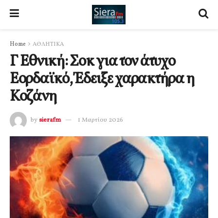
Home
ΑΘΛΗΤΙΚΑ
Γ Εθνική: Σοκ για τον άτυχο
Εορδαϊκό, Έδειξε χαρακτήρα η
Κοζάνη
by
sierafm
1 Μαρτίου 2026