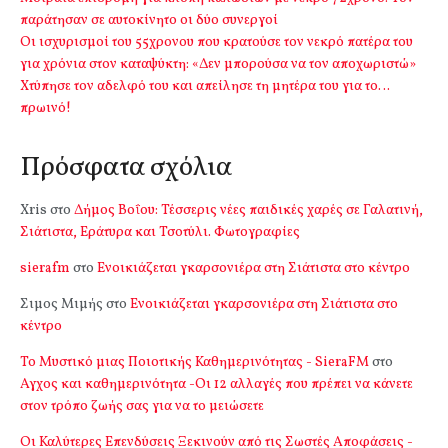
παράτησαν σε αυτοκίνητο οι δύο συνεργοί
Οι ισχυρισμοί του 55χρονου που κρατούσε τον νεκρό πατέρα του
για χρόνια στον καταψύκτη: «Δεν μπορούσα να τον αποχωριστώ»
Χτύπησε τον αδελφό του και απείλησε τη μητέρα του για το…
πρωινό!
Πρόσφατα σχόλια
Xris
στο
Δήμος Βοΐου: Τέσσερις νέες παιδικές χαρές σε Γαλατινή,
Σιάτιστα, Εράτυρα και Τσοτύλι. Φωτογραφίες
sierafm
στο
Ενοικιάζεται γκαρσονιέρα στη Σιάτιστα στο κέντρο
Σιμος Μιμής
στο
Ενοικιάζεται γκαρσονιέρα στη Σιάτιστα στο
κέντρο
Το Μυστικό μιας Ποιοτικής Καθημερινότητας - SieraFM
στο
Αγχος και καθημερινότητα -Οι 12 αλλαγές που πρέπει να κάνετε
στον τρόπο ζωής σας για να το μειώσετε
Οι Καλύτερες Επενδύσεις Ξεκινούν από τις Σωστές Αποφάσεις -