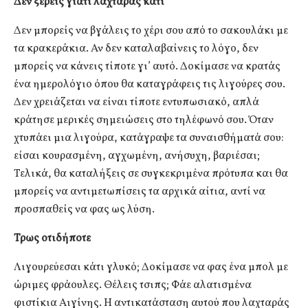
Δεν ξέρεις γιατί λαχταράς κάτι
Δεν μπορείς να βγάλεις το χέρι σου από το σακουλάκι με
τα κρακεράκια. Αν δεν καταλαβαίνεις το λόγο, δεν
μπορείς να κάνεις τίποτε γι’ αυτό. Δοκίμασε να κρατάς
ένα ημερολόγιο όπου θα καταγράφεις τις λιγούρες σου.
Δεν χρειάζεται να είναι τίποτε εντυπωσιακό, απλά
κράτησε μερικές σημειώσεις στο τηλέφωνό σου. Όταν
χτυπάει μια λιγούρα, κατάγραψε τα συναισθήματά σου:
είσαι κουρασμένη, αγχωμένη, ανήσυχη, βαριέσαι;
Τελικά, θα καταλήξεις σε συγκεκριμένα πρότυπα και θα
μπορείς να αντιμετωπίσεις τα αρχικά αίτια, αντί να
προσπαθείς να φας ως λύση.
Τρως οτιδήποτε
Λιγουρεύεσαι κάτι γλυκό; Δοκίμασε να φας ένα μπολ με
ώριμες φράουλες. Θέλεις τσιπς; Φάε αλατισμένα
φιστίκια Αιγίνης. Η αντικατάσταση αυτού που λαχταράς