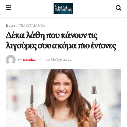
Home
ΤΕΛΕΥΤΑΙΑ ΝΕΑ
Δέκα λάθη που κάνουν τις
λιγούρες σου ακόμα πιο έντονες
by
sierafm
20 Μαΐου 2022