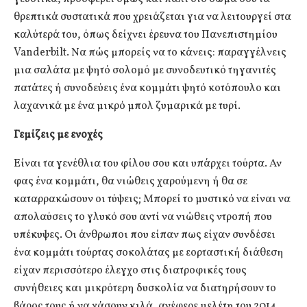
θρεπτικά συστατικά που χρειάζεται για να λειτουργεί στα
καλύτερά του, όπως δείχνει έρευνα του Πανεπιστημίου
Vanderbilt. Να πώς μπορείς να το κάνεις: παραγγέλνεις
μια σαλάτα με ψητό σολομό με συνοδευτικό τηγανιτές
πατάτες ή συνοδεύεις ένα κομμάτι ψητό κοτόπουλο και
λαχανικά με ένα μικρό μπολ ζυμαρικά με τυρί.
Γεμίζεις με ενοχές
Είναι τα γενέθλια του φίλου σου και υπάρχει τούρτα. Αν
φας ένα κομμάτι, θα νιώθεις χαρούμενη ή θα σε
καταρρακώσουν οι τύψεις; Μπορεί το μυστικό να είναι να
απολαύσεις το γλυκό σου αντί να νιώθεις ντροπή που
υπέκυψες. Οι άνθρωποι που είπαν πως είχαν συνδέσει
ένα κομμάτι τούρτας σοκολάτας με εορταστική διάθεση
είχαν περισσότερο έλεγχο στις διατροφικές τους
συνήθειες και μικρότερη δυσκολία να διατηρήσουν το
βάρος τους ή να χάσουν κιλά, ανέφερε μελέτη του 2014