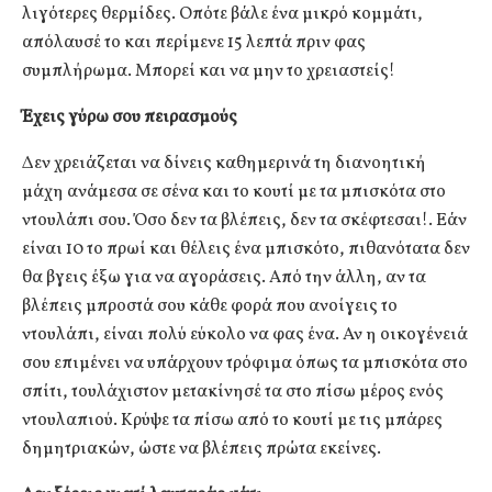
λιγότερες θερμίδες. Οπότε βάλε ένα μικρό κομμάτι,
απόλαυσέ το και περίμενε 15 λεπτά πριν φας
συμπλήρωμα. Μπορεί και να μην το χρειαστείς!
Έχεις γύρω σου πειρασμούς
Δεν χρειάζεται να δίνεις καθημερινά τη διανοητική
μάχη ανάμεσα σε σένα και το κουτί με τα μπισκότα στο
ντουλάπι σου. Όσο δεν τα βλέπεις, δεν τα σκέφτεσαι!. Εάν
είναι 10 το πρωί και θέλεις ένα μπισκότο, πιθανότατα δεν
θα βγεις έξω για να αγοράσεις. Από την άλλη, αν τα
βλέπεις μπροστά σου κάθε φορά που ανοίγεις το
ντουλάπι, είναι πολύ εύκολο να φας ένα. Αν η οικογένειά
σου επιμένει να υπάρχουν τρόφιμα όπως τα μπισκότα στο
σπίτι, τουλάχιστον μετακίνησέ τα στο πίσω μέρος ενός
ντουλαπιού. Κρύψε τα πίσω από το κουτί με τις μπάρες
δημητριακών, ώστε να βλέπεις πρώτα εκείνες.