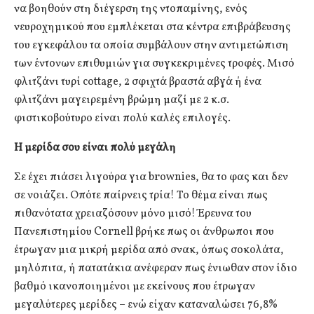
να βοηθούν στη διέγερση της ντοπαμίνης, ενός
νευροχημικού που εμπλέκεται στα κέντρα επιβράβευσης
του εγκεφάλου τα οποία συμβάλουν στην αντιμετώπιση
των έντονων επιθυμιών για συγκεκριμένες τροφές. Μισό
φλιτζάνι τυρί cottage, 2 σφιχτά βραστά αβγά ή ένα
φλιτζάνι μαγειρεμένη βρώμη μαζί με 2 κ.σ.
φιστικοβούτυρο είναι πολύ καλές επιλογές.
Η μερίδα σου είναι πολύ μεγάλη
Σε έχει πιάσει λιγούρα για brownies, θα το φας και δεν
σε νοιάζει. Οπότε παίρνεις τρία! Το θέμα είναι πως
πιθανότατα χρειαζόσουν μόνο μισό! Έρευνα του
Πανεπιστημίου Cornell βρήκε πως οι άνθρωποι που
έτρωγαν μια μικρή μερίδα από σνακ, όπως σοκολάτα,
μηλόπιτα, ή πατατάκια ανέφεραν πως ένιωθαν στον ίδιο
βαθμό ικανοποιημένοι με εκείνους που έτρωγαν
μεγαλύτερες μερίδες – ενώ είχαν καταναλώσει 76,8%