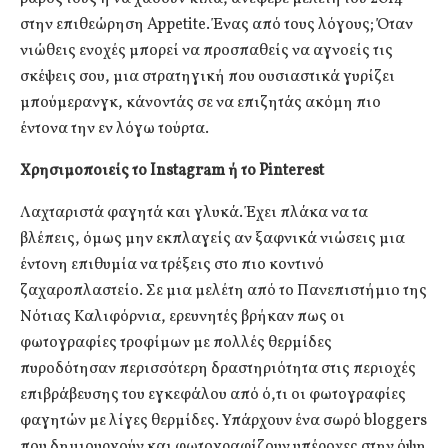
στην επιθεώρηση Appetite. Ένας από τους λόγους; Όταν
νιώθεις ενοχές μπορεί να προσπαθείς να αγνοείς τις
σκέψεις σου, μια στρατηγική που ουσιαστικά γυρίζει
μπούμερανγκ, κάνοντάς σε να επιζητάς ακόμη πιο
έντονα την εν λόγω τούρτα.
Χρησιμοποιείς το Instagram ή το Pinterest
Λαχταριστά φαγητά και γλυκά. Έχει πλάκα να τα
βλέπεις, όμως μην εκπλαγείς αν ξαφνικά νιώσεις μια
έντονη επιθυμία να τρέξεις στο πιο κοντινό
ζαχαροπλαστείο. Σε μια μελέτη από το Πανεπιστήμιο της
Νότιας Καλιφόρνια, ερευνητές βρήκαν πως οι
φωτογραφίες τροφίμων με πολλές θερμίδες
πυροδότησαν περισσότερη δραστηριότητα στις περιοχές
επιβράβευσης του εγκεφάλου από ό,τι οι φωτογραφίες
φαγητών με λίγες θερμίδες. Υπάρχουν ένα σωρό bloggers
που δημιουργούν και φωτογραφίζουν υπέροχες στην όψη