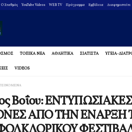
O Σταθμός
YouTube Videos
WEB TV
Πρόγραμμα
Εμβέλεια
Διαφημιστείτε
ΟΣΜΟΣ
ΤΟΠΙΚΑ ΝΕΑ
ΑΘΛΗΤΙΚΑ
ΣΙΑΤΙΣΤΑ
ΥΓΕΙΑ-ΔΙΑΤ
ΞΕΙΣ
VIDEOS
ΤΕΙΝΟΜΕΝΑ
ος Βοΐου: ΕΝΤΥΠΩΣΙΑΚΕΣ
ΟΝΕΣ ΑΠΟ ΤΗΝ ΕΝΑΡΞΗ 
 ΦΟΛΚΛΟΡΙΚΟΥ ΦΕΣΤΙΒΑ