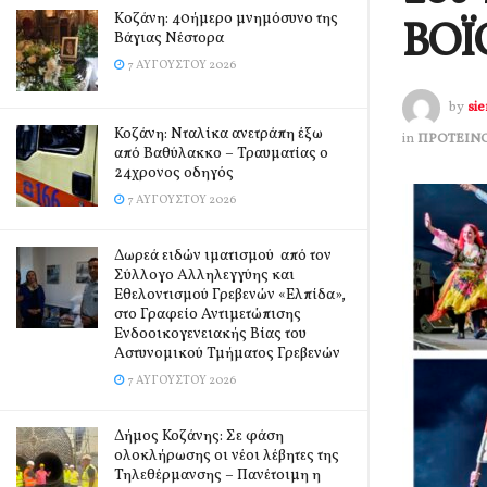
Kοζάνη: 40ήμερο μνημόσυνο της
ΒΟΪ
Βάγιας Νέστορα
7 ΑΥΓΟΎΣΤΟΥ 2026
by
si
Κοζάνη: Νταλίκα ανετράπη έξω
in
ΠΡΟΤΕΙΝ
από Βαθύλακκο – Τραυματίας ο
24χρονος οδηγός
7 ΑΥΓΟΎΣΤΟΥ 2026
Δωρεά ειδών ιματισμού από τον
Σύλλογο Αλληλεγγύης και
Εθελοντισμού Γρεβενών «Ελπίδα»,
στο Γραφείο Αντιμετώπισης
Ενδοοικογενειακής Βίας του
Αστυνομικού Τμήματος Γρεβενών
7 ΑΥΓΟΎΣΤΟΥ 2026
Δήμος Κοζάνης: Σε φάση
ολοκλήρωσης οι νέοι λέβητες της
Τηλεθέρμανσης – Πανέτοιμη η