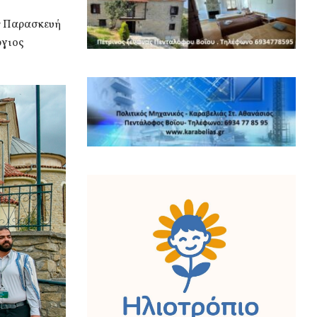
ην Παρασκευή
ργιος