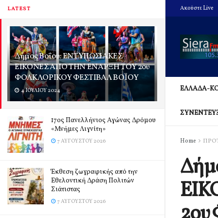
Ακούστε Live
LATEST
Δήμος Βοΐου: ΕΝΤΥΠΩΣΙΑΚΕΣ
ΕΙΚΟΝΕΣ ΑΠΟ ΤΗΝ ΕΝΑΡΞΗ ΤΟΥ 2ου
ΦΟΛΚΛΟΡΙΚΟΥ ΦΕΣΤΙΒΑΛ ΒΟΪΟΥ
ΕΛΛΑΔΑ-Κ
4 ΙΟΥΛΊΟΥ 2024
ΣΥΝΕΝΤΕΥ
17ος Πανελλήνιος Αγώνας Δρόμου
«Μνήμες Λιγνίτη»
Home
ΠΡΟ
7 ΑΥΓΟΎΣΤΟΥ 2026
Δήμ
Έκθεση ζωγραφικής από την
Εθελοντική Δράση Πολιτών
ΕΙΚ
Σιάτιστας
7 ΑΥΓΟΎΣΤΟΥ 2026
2ου