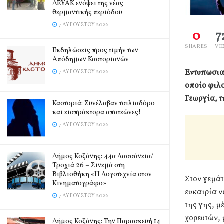
ΔΕΥΑΚ ενόψει της νέας
θερμαντικής περιόδου
7 ΑΥΓΟΎΣΤΟΥ 2026
0
7
SHARES
VI
Εκδηλώσεις προς τιμήν των
Απόδημων Καστοριανών
Εντυπωσιακ
7 ΑΥΓΟΎΣΤΟΥ 2026
οποίο φιλο
Γεωργία, τ
Καστοριά: Συνέλαβαν τσιλιαδόρο
και εισπράκτορα απατεώνες!
7 ΑΥΓΟΎΣΤΟΥ 2026
Δήμος Κοζάνης: 44α Λασσάνεια/
Τροχιά 26 – Σινεμά στη
Βιβλιοθήκη «Η Λογοτεχνία στον
Στον γεμάτ
Κινηματογράφο»
ευκαιρία ν
7 ΑΥΓΟΎΣΤΟΥ 2026
της γης, μ
χορευτών, 
Δήμος Κοζάνης: Την Παρασκευή 14