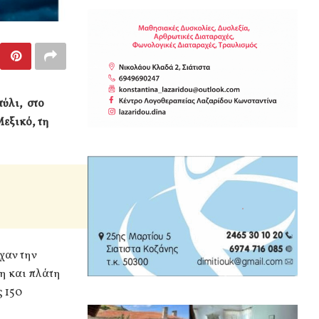
ύλι, στο
εξικό, τη
χαν την
η και πλάτη
ς 150