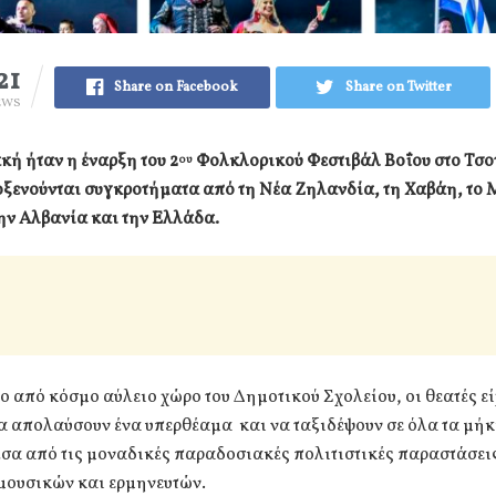
21
Share on Facebook
Share on Twitter
EWS
ή ήταν η έναρξη του 2
Φολκλορικού Φεστιβάλ Βοΐου στο Τσοτ
ου
ξενούνται συγκροτήματα από τη Νέα Ζηλανδία, τη Χαβάη, το Μ
ην Αλβανία και την Ελλάδα.
ο από κόσμο αύλειο χώρο του Δημοτικού Σχολείου, οι θεατές εί
α απολαύσουν ένα υπερθέαμα και να ταξιδέψουν σε όλα τα μήκ
έσα από τις μοναδικές παραδοσιακές πολιτιστικές παραστάσει
μουσικών και ερμηνευτών.