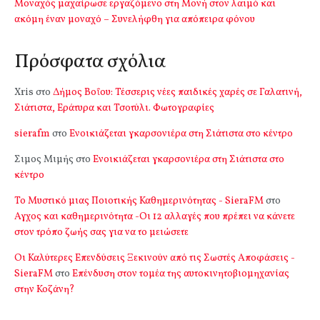
Μοναχός μαχαίρωσε εργαζόμενο στη Μονή στον λαιμό και
ακόμη έναν μοναχό – Συνελήφθη για απόπειρα φόνου
Πρόσφατα σχόλια
Xris
στο
Δήμος Βοΐου: Τέσσερις νέες παιδικές χαρές σε Γαλατινή,
Σιάτιστα, Εράτυρα και Τσοτύλι. Φωτογραφίες
sierafm
στο
Ενοικιάζεται γκαρσονιέρα στη Σιάτιστα στο κέντρο
Σιμος Μιμής
στο
Ενοικιάζεται γκαρσονιέρα στη Σιάτιστα στο
κέντρο
Το Μυστικό μιας Ποιοτικής Καθημερινότητας - SieraFM
στο
Αγχος και καθημερινότητα -Οι 12 αλλαγές που πρέπει να κάνετε
στον τρόπο ζωής σας για να το μειώσετε
Οι Καλύτερες Επενδύσεις Ξεκινούν από τις Σωστές Αποφάσεις -
SieraFM
στο
Επένδυση στον τομέα της αυτοκινητοβιομηχανίας
στην Κοζάνη?