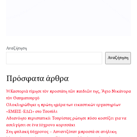
Αναζήτηση
Αναζήτηση
Πρόσφατα άρθρα
Ἡ Καστοριὰ τίμησε τὸν προστάτη τῶν παιδιῶν της, Ἅγιο Νικάνορα
τὸν Θαυματουργό
Ολοκληρώθηκε η πρώτη ημέρα των εικαστικών εργαστηρίων
«ΕΜΕΙΣ-ΕΔΩ» στο Τσοτύλι
Αδιανόητο περιστατικό: Τουρίστας ρώτησε πόσο κοστίζει για να
ασελγήσει σε ένα 10χρονο κοριτσάκι
Στη φυλακή 66χρονος – Αυνανιζόταν μπροστά σε ανήλικη