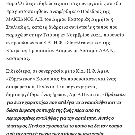
παράλληλες εκδηλώσεις και στις συνεργασίες που θα
πραγματοποιηθούν αναφέρθηκε ο Πρόεδρος της
ΜΑΚΕΔΝΟΣ Α.Ε. του Δήμου Καστοριάς Δημήτρης
Στυλιάδης, κατά τη διάρκεια συνέντευξης τύπου που
παραχώρησε την Τετάρτη 27 Νοεμβρίου 2024, παρουσία
εκπροσώπων του Κ.Δ.-Η.Φ. «Σύμπλευση» και της
Εταιρείας Προστασίας Ατόμων με Αυτισμό-ΔΑΔ Ν.
Καστοριάς.
Ειδικότερα, σε συνεργασία με το Κ.Δ.-Η.Φ. ΑμεΑ
«Σύμπλευση» Καστοριάς θα παρουσιαστεί και ένας
διαφορετικός Πινόκιο. Πιο συγκεκριμένα,
δημιουργήθηκε ένας ήρωας, ΑμεΑ Πινόκιο,
«Πρόκειται
για έναν χαρακτήρα που επιλέγει να ανακαλύψει και να
δώσει έμφαση σε πτυχές της ζωής πέρα από τις
περιορισμένες αντιλήψεις για την αρτιότητα. Αυτός ο
ιδιαίτερος Πινόκιο προσκαλεί το κοινό να δει τον κόσμο
από την οπτική γωνία των ατόμων με αναπηρία