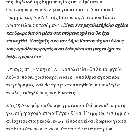
της, δηλαδή της δημιουργίας του «Πρότυπου
Ολοκληρωμένου Κέντρου για άτομα με Αυτισμό». Ο
Γραμματέας του Δ.Σ. της Εταιρείας Αυτισμού Τάσος
Αριστοτέλους επεσήμανε
«Είναι ένα μεγαλεπήβολο σχέδιο
και θεωρούμε ότι μέσα στα επόμενα χρόνια θα έχει
επιτευχθεί. Η στήριξη από τον Δήμο Καστοριάς και όλους
τους αρμόδιους φορείς είναι δεδομένη και μας το έχουνε
δείξει έμπρακτα».
Επίσης, στη «Μαγική Λιμνοπολιτεία» θα λειτουργούν
λούνα-παρκ, χριστουγεννιάτικη υπαίθρια αγορά και
παγοδρόμιο, ενώ θα πραγματοποιηθούν παράλληλα
πολλές εκδηλώσεις και δράσεις.
Στις 15 Δεκεμβρίου θα πραγματοποιηθεί συναυλία με τη
γνωστή τραγουδίστρια Πέγκυ Ζήνα. Η τιμή του εισιτηρίου
ανέρχεται στα 5 ευρώ, ενώ η είσοδος είναι δωρεάν για τα
παιδιά κάτω των 12 ετών. Στην τιμή του εισιτηρίου