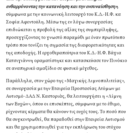
ενθαρρύνοντας την κατανόηση και την ενσυναίσθηση»,
σύμφωνα με την κοινωνική λειτουργό του Κ.Δ.-Η.Φ. κα
Σοφία Αφεντούλη. Μέσω της εν λόγω συνεργασίας
επιδιώκεται η προβολή της αξίας της συμπερίληψης,
προσεγγίζοντας το γνωστό παραμύθι με έναν πρωτότυπο
τρόπο που τονίζει τη σημασία της διαφορετικότητας και
της αποδοχής. Η εργοθεραπεύτρια του Κ.Δ.-Η.Φ. Βάγια
Κατσιγιάννη οραματίστηκε και κατασκεύασε τον Πινόκιο
σε αναπηρικό αμαξίδιο σε φυσικό μέγεθος
.
Παράλληλα, στον χώρο της «Μαγικής Λιμνοπολιτείας»,
σε συνεργασία με την Εταιρεία Προστασίας Ατόμων με
Αυτισμό-ΔΑΔ Ν. Καστοριάς, θα λειτουργήσει η «Λίμνη
των Ευχών», όπου οι επισκέπτες, σύμφωνα με το έθιμο,
ρίχνοντας κέρματα θα κάνουν τις ευχές τους. Το ποσό που
θα συγκεντρωθεί, θα παραδοθεί στην Εταιρεία Αυτισμού
και θα χρησιμοποιηθεί για την εκπλήρωση του στόχου