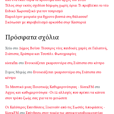
από ένα εκατ. ευρώ τα πρόστιμα από αρχές του 2026
Τέλος στην εκτός σχεδίου δόμηση χωρίς όρια: Τι προβλέπει το νέο
Ειδικό Χωροταξικό για τον τουρισμό
Παρολίγον μοιραία για 8χρονο βουτιά στη θάλασσα!
Σκότωσαν με πυροβολισμό αρκούδα στην Καστοριά
Πρόσφατα σχόλια
Xris
στο
Δήμος Βοΐου: Τέσσερις νέες παιδικές χαρές σε Γαλατινή,
Σιάτιστα, Εράτυρα και Τσοτύλι. Φωτογραφίες
sierafm
στο
Ενοικιάζεται γκαρσονιέρα στη Σιάτιστα στο κέντρο
Σιμος Μιμής
στο
Ενοικιάζεται γκαρσονιέρα στη Σιάτιστα στο
κέντρο
Το Μυστικό μιας Ποιοτικής Καθημερινότητας - SieraFM
στο
Αγχος και καθημερινότητα -Οι 12 αλλαγές που πρέπει να κάνετε
στον τρόπο ζωής σας για να το μειώσετε
Οι Καλύτερες Επενδύσεις Ξεκινούν από τις Σωστές Αποφάσεις -
SieraFM
στο
Επένδυση στον τομέα της αυτοκινητοβιομηχανίας