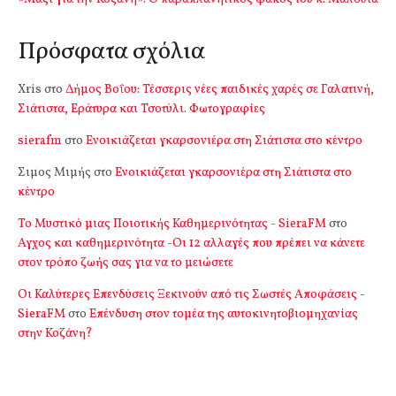
Πρόσφατα σχόλια
Xris
στο
Δήμος Βοΐου: Τέσσερις νέες παιδικές χαρές σε Γαλατινή,
Σιάτιστα, Εράτυρα και Τσοτύλι. Φωτογραφίες
sierafm
στο
Ενοικιάζεται γκαρσονιέρα στη Σιάτιστα στο κέντρο
Σιμος Μιμής
στο
Ενοικιάζεται γκαρσονιέρα στη Σιάτιστα στο
κέντρο
Το Μυστικό μιας Ποιοτικής Καθημερινότητας - SieraFM
στο
Αγχος και καθημερινότητα -Οι 12 αλλαγές που πρέπει να κάνετε
στον τρόπο ζωής σας για να το μειώσετε
Οι Καλύτερες Επενδύσεις Ξεκινούν από τις Σωστές Αποφάσεις -
SieraFM
στο
Επένδυση στον τομέα της αυτοκινητοβιομηχανίας
στην Κοζάνη?