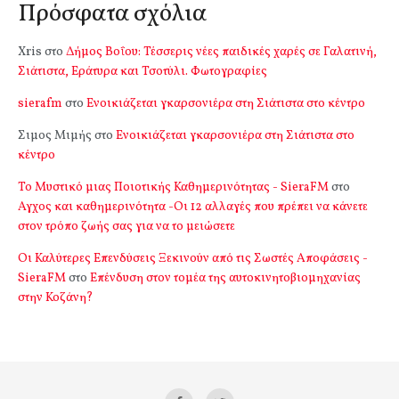
Πρόσφατα σχόλια
Xris
στο
Δήμος Βοΐου: Τέσσερις νέες παιδικές χαρές σε Γαλατινή,
Σιάτιστα, Εράτυρα και Τσοτύλι. Φωτογραφίες
sierafm
στο
Ενοικιάζεται γκαρσονιέρα στη Σιάτιστα στο κέντρο
Σιμος Μιμής
στο
Ενοικιάζεται γκαρσονιέρα στη Σιάτιστα στο
κέντρο
Το Μυστικό μιας Ποιοτικής Καθημερινότητας - SieraFM
στο
Αγχος και καθημερινότητα -Οι 12 αλλαγές που πρέπει να κάνετε
στον τρόπο ζωής σας για να το μειώσετε
Οι Καλύτερες Επενδύσεις Ξεκινούν από τις Σωστές Αποφάσεις -
SieraFM
στο
Επένδυση στον τομέα της αυτοκινητοβιομηχανίας
στην Κοζάνη?