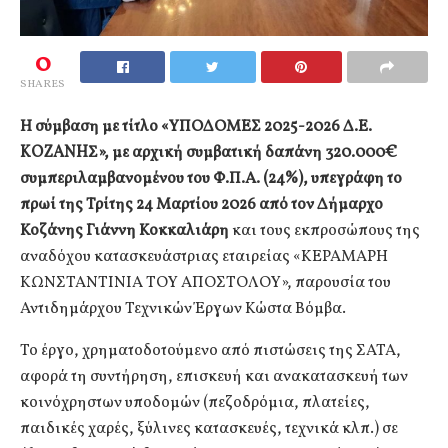
0
SHARES
Η σύμβαση με τίτλο «ΥΠΟΔΟΜΕΣ 2025-2026 Δ.Ε.
KOZANHΣ», με αρχική συμβατική δαπάνη 320.000€
συμπεριλαμβανομένου του Φ.Π.Α. (24%), υπεγράφη το
πρωί της Τρίτης 24 Μαρτίου 2026 από τον Δήμαρχο
Κοζάνης Γιάννη Κοκκαλιάρη
και τους εκπροσώπους της
αναδόχου κατασκευάστριας εταιρείας «ΚΕΡΑΜΑΡΗ
ΚΩΝΣΤΑΝΤΙΝΙΑ ΤΟΥ ΑΠΟΣΤΟΛΟΥ», παρουσία του
Αντιδημάρχου Τεχνικών Έργων Κώστα Βόμβα.
Το έργο, χρηματοδοτούμενο από πιστώσεις της ΣΑΤΑ,
αφορά τη συντήρηση, επισκευή και ανακατασκευή των
κοινόχρηστων υποδομών (πεζοδρόμια, πλατείες,
παιδικές χαρές, ξύλινες κατασκευές, τεχνικά κλπ.) σε