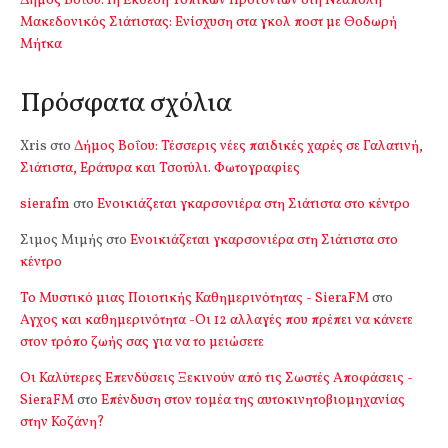
Δήμος Βοΐου: 1η Έκθεση Τοπικών Προϊόντων στη Νεάπολη
Μακεδονικός Σιάτιστας: Ενίσχυση στα γκολ ποστ με Θοδωρή
Μήτκα
Πρόσφατα σχόλια
Xris
στο
Δήμος Βοΐου: Τέσσερις νέες παιδικές χαρές σε Γαλατινή,
Σιάτιστα, Εράτυρα και Τσοτύλι. Φωτογραφίες
sierafm
στο
Ενοικιάζεται γκαρσονιέρα στη Σιάτιστα στο κέντρο
Σιμος Μιμής
στο
Ενοικιάζεται γκαρσονιέρα στη Σιάτιστα στο
κέντρο
Το Μυστικό μιας Ποιοτικής Καθημερινότητας - SieraFM
στο
Αγχος και καθημερινότητα -Οι 12 αλλαγές που πρέπει να κάνετε
στον τρόπο ζωής σας για να το μειώσετε
Οι Καλύτερες Επενδύσεις Ξεκινούν από τις Σωστές Αποφάσεις -
SieraFM
στο
Επένδυση στον τομέα της αυτοκινητοβιομηχανίας
στην Κοζάνη?