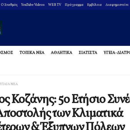
O Σταθμός
YouTube Videos
WEB TV
Πρόγραμμα
Εμβέλεια
Διαφημιστείτε
ΟΣΜΟΣ
ΤΟΠΙΚΑ ΝΕΑ
ΑΘΛΗΤΙΚΑ
ΣΙΑΤΙΣΤΑ
ΥΓΕΙΑ-ΔΙΑΤ
ΥΤΑΙΑ ΝΕΑ
ς Κοζάνης: 5ο Ετήσιο Συνέ
Αποστολής των Κλιματικά
τερων & Έξυπνων Πόλεων