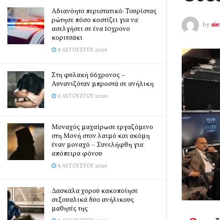
Αδιανόητο περιστατικό: Τουρίστας
ρώτησε πόσο κοστίζει για να
by
si
ασελγήσει σε ένα 10χρονο
κοριτσάκι
8 ΑΥΓΟΎΣΤΟΥ 2026
Στη φυλακή 66χρονος –
Αυνανιζόταν μπροστά σε ανήλικη
8 ΑΥΓΟΎΣΤΟΥ 2026
Μοναχός μαχαίρωσε εργαζόμενο
στη Μονή στον λαιμό και ακόμη
έναν μοναχό – Συνελήφθη για
απόπειρα φόνου
8 ΑΥΓΟΎΣΤΟΥ 2026
Δασκάλα χορού κακοποίησε
σεξουαλικά δύο ανήλικους
μαθητές της