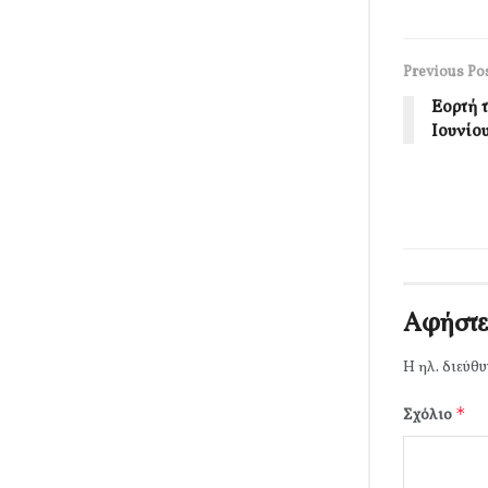
Previous Po
Εορτή 
Ιουνίο
Αφήστε
Η ηλ. διεύθυ
*
Σχόλιο