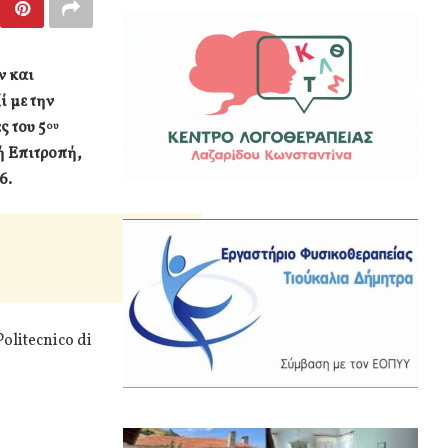
ν και
ί με την
ς του 5
ου
ή Επιτροπή,
6.
olitecnico di