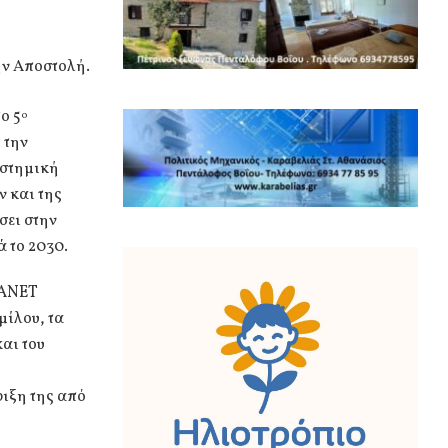
ην Αποστολή.
ο 5
ο
 την
υστημική
 και της
σει στην
ά το 2030.
MANET
μίλου, τα
αι του
ριξη της από