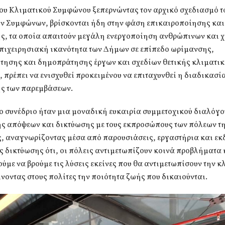
του Κλιματικού Συμφώνου ξεπερνώντας τον αρχικό σχεδιασμό 
ν Συμφώνων, βρίσκονται ήδη στην φάση επικαιροποίησης και
ς, τα οποία απαιτούν μεγάλη ενεργοποίηση ανθρώπινων και 
επιχειρησιακή ικανότητα των Δήμων σε επίπεδο ωρίμανσης,
τησης και δημοπράτησης έργων και σχεδίων θετικής κλιματι
 πρέπει να ενισχυθεί προκειμένου να επιταχυνθεί η διαδικασί
ς των παρεμβάσεων.
ο συνέδριο ήταν μια μοναδική ευκαιρία συμμετοχικού διαλόγο
ς απόψεων και δικτύωσης με τους εκπροσώπους των πόλεων τ
, αναγνωρίζοντας μέσα από παρουσιάσεις, εργαστήρια και ε
 δικτύωσης ότι, οι πόλεις αντιμετωπίζουν κοινά προβλήματα 
ύμε να βρούμε τις λύσεις εκείνες που θα αντιμετωπίσουν την κ
νοντας στους πολίτες την ποιότητα ζωής που δικαιούνται.