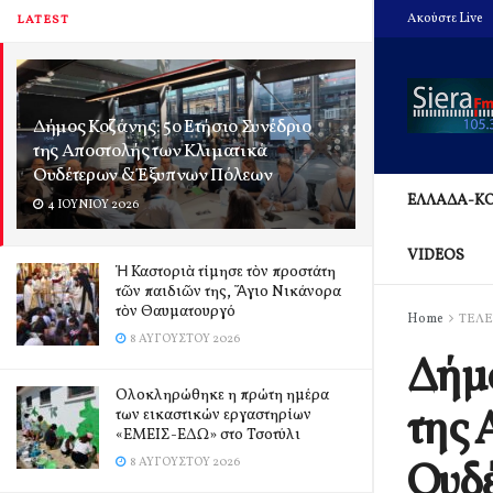
Ακούστε Live
LATEST
Δήμος Κοζάνης: 5ο Ετήσιο Συνέδριο
της Αποστολής των Κλιματικά
Ουδέτερων & Έξυπνων Πόλεων
ΕΛΛΑΔΑ-Κ
4 ΙΟΥΝΊΟΥ 2026
VIDEOS
Ἡ Καστοριὰ τίμησε τὸν προστάτη
τῶν παιδιῶν της, Ἅγιο Νικάνορα
τὸν Θαυματουργό
Home
ΤΕΛΕ
8 ΑΥΓΟΎΣΤΟΥ 2026
Δήμο
Ολοκληρώθηκε η πρώτη ημέρα
της 
των εικαστικών εργαστηρίων
«ΕΜΕΙΣ-ΕΔΩ» στο Τσοτύλι
Ουδέ
8 ΑΥΓΟΎΣΤΟΥ 2026