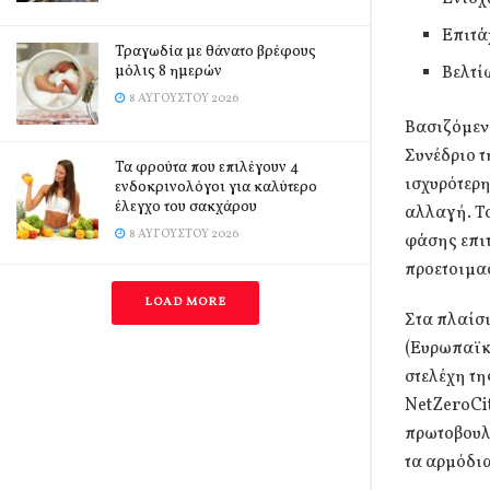
Επιτά
Τραγωδία με θάνατο βρέφους
μόλις 8 ημερών
Βελτί
8 ΑΥΓΟΎΣΤΟΥ 2026
Βασιζόμεν
Συνέδριο τ
Τα φρούτα που επιλέγουν 4
ισχυρότερη
ενδοκρινολόγοι για καλύτερο
έλεγχο του σακχάρου
αλλαγή. Τ
8 ΑΥΓΟΎΣΤΟΥ 2026
φάσης επιτ
προετοιμασ
LOAD MORE
Στα πλαίσ
(Ευρωπαϊκό
στελέχη τ
NetZeroCit
πρωτοβουλί
τα αρμόδι