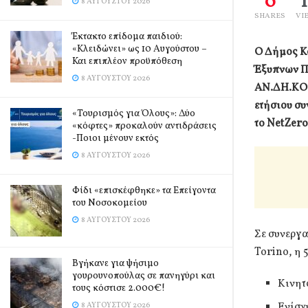
0
8 ΑΥΓΟΎΣΤΟΥ 2026
SHARES
VI
Έκτακτο επίδομα παιδιού:
«Κλειδώνει» ως 10 Αυγούστου –
Ο Δήμος Κ
Και επιπλέον προϋπόθεση
Έξυπνων Πό
8 ΑΥΓΟΎΣΤΟΥ 2026
ΑΝ.ΔΗ.ΚΟ. 
ετήσιου σ
«Τουρισμός για Όλους»: Δύο
το NetZero
«κόφτες» προκαλούν αντιδράσεις
-Ποιοι μένουν εκτός
8 ΑΥΓΟΎΣΤΟΥ 2026
Φίδι «επισκέφθηκε» τα Επείγοντα
του Νοσοκομείου
8 ΑΥΓΟΎΣΤΟΥ 2026
Σε συνεργα
Torino, η 
Βγήκανε για ψήσιμο
γουρουνοπούλας σε πανηγύρι και
Κινητ
τους κόστισε 2.000€!
Ενίσχ
8 ΑΥΓΟΎΣΤΟΥ 2026