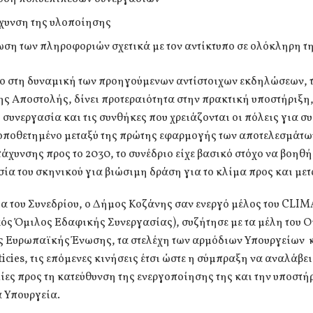
χυνση της υλοποίησης
ωση των πληροφοριών σχετικά με τον αντίκτυπο σε ολόκληρη τ
ο στη δυναμική των προηγούμενων αντίστοιχων εκδηλώσεων, τ
ης Αποστολής, δίνει προτεραιότητα στην πρακτική υποστήριξη,
 συνεργασία και τις συνθήκες που χρειάζονται οι πόλεις για σ
οποθετημένο μεταξύ της πρώτης εφαρμογής των αποτελεσμάτων
άχυνσης προς το 2030, το συνέδριο είχε βασικό στόχο να βοηθή
ία του σκηνικού για βιώσιμη δράση για το κλίμα προς και μετ
ια του Συνεδρίου, ο Δήμος Κοζάνης σαν ενεργό μέλος του CLI
ς Όμιλος Εδαφικής Συνεργασίας), συζήτησε με τα μέλη του Ο
ης Ευρωπαϊκής Ένωσης, τα στελέχη των αρμόδιων Υπουργείων κ
icies, τις επόμενες κινήσεις έτσι ώστε η σύμπραξη να αναλάβει
ες προς τη κατεύθυνση της ενεργοποίησης της και την υποστή
α Υπουργεία.