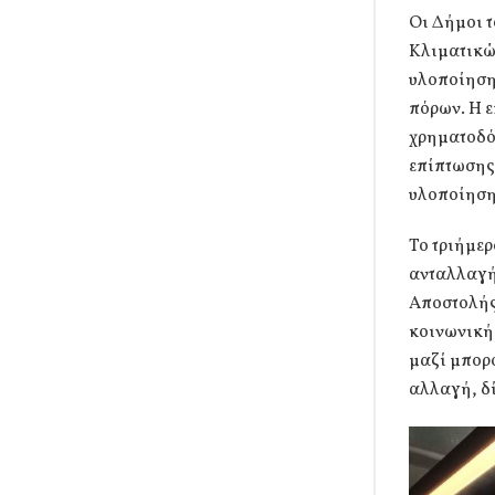
Οι Δήμοι 
Κλιματικώ
υλοποίηση
πόρων. Η 
χρηματοδό
επίπτωσης,
υλοποίηση
Το τριήμερ
ανταλλαγή
Αποστολής
κοινωνικής
μαζί μπορο
αλλαγή, δί