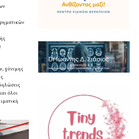
των
χρηματικών
κής
α
υ, γόνιμης
ης
κδηλώσεις
και όλοι
λιματική