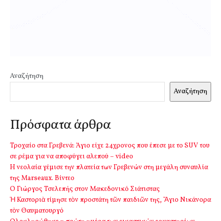
Αναζήτηση
Αναζήτηση
Πρόσφατα άρθρα
Τροχαίο στα Γρεβενά: Άγιο είχε 24χρονος που έπεσε με το SUV του
σε ρέμα για να αποφύγει αλεπού – video
Η νεολαία γέμισε την πλατεία των Γρεβενών στη μεγάλη συναυλία
της Marseaux. Βίντεο
Ο Γιώργος Τσελεπής στον Μακεδονικό Σιάτιστας
Ἡ Καστοριὰ τίμησε τὸν προστάτη τῶν παιδιῶν της, Ἅγιο Νικάνορα
τὸν Θαυματουργό