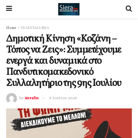
Home
ΤΕΛΕΥΤΑΙΑ ΝΕΑ
Δημοτική Κίνηση «Κοζάνη –
Τόπος να Ζεις»: Συμμετέχουμε
ενεργά και δυναμικά στο
Πανδυτικομακεδονικό
Συλλαλητήριο της 9ης Ιουλίου
by
sierafm
8 Ιουλίου 2026