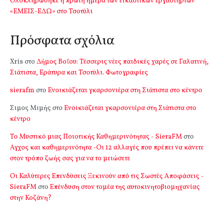
Ολοκληρώθηκε η πρώτη ημέρα των εικαστικών εργαστηρίων
«ΕΜΕΙΣ-ΕΔΩ» στο Τσοτύλι
Πρόσφατα σχόλια
Xris
στο
Δήμος Βοΐου: Τέσσερις νέες παιδικές χαρές σε Γαλατινή,
Σιάτιστα, Εράτυρα και Τσοτύλι. Φωτογραφίες
sierafm
στο
Ενοικιάζεται γκαρσονιέρα στη Σιάτιστα στο κέντρο
Σιμος Μιμής
στο
Ενοικιάζεται γκαρσονιέρα στη Σιάτιστα στο
κέντρο
Το Μυστικό μιας Ποιοτικής Καθημερινότητας - SieraFM
στο
Αγχος και καθημερινότητα -Οι 12 αλλαγές που πρέπει να κάνετε
στον τρόπο ζωής σας για να το μειώσετε
Οι Καλύτερες Επενδύσεις Ξεκινούν από τις Σωστές Αποφάσεις -
SieraFM
στο
Επένδυση στον τομέα της αυτοκινητοβιομηχανίας
στην Κοζάνη?