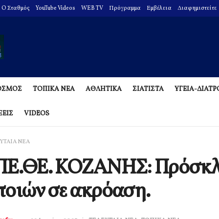
O Σταθμός
YouTube Videos
WEB TV
Πρόγραμμα
Εμβέλεια
Διαφημιστείτε
ΟΣΜΟΣ
ΤΟΠΙΚΑ ΝΕΑ
ΑΘΛΗΤΙΚΑ
ΣΙΑΤΙΣΤΑ
ΥΓΕΙΑ-ΔΙΑΤ
ΞΕΙΣ
VIDEOS
ΥΤΑΙΑ ΝΕΑ
ΠΕ.ΘΕ. ΚΟΖΑΝΗΣ: Πρόσκ
οιών σε ακρόαση.