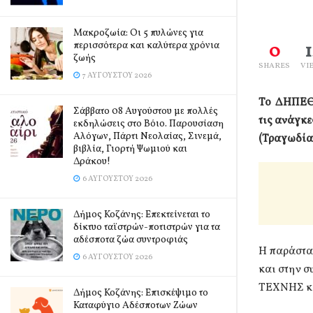
Mακροζωία: Οι 5 πυλώνες για
0
περισσότερα και καλύτερα χρόνια
ζωής
SHARES
VI
7 ΑΥΓΟΎΣΤΟΥ 2026
Το ΔΗΠΕΘΕ
Σάββατο 08 Αυγούστου με πολλές
τις ανάγκ
εκδηλώσεις στο Βόιο. Παρουσίαση
Αλόγων, Πάρτι Νεολαίας, Σινεμά,
(Τραγωδία)
βιβλία, Γιορτή Ψωμιού και
Δράκου!
6 ΑΥΓΟΎΣΤΟΥ 2026
Δήμος Κοζάνης: Επεκτείνεται το
δίκτυο ταϊστρών-ποτιστρών για τα
αδέσποτα ζώα συντροφιάς
Η παράστασ
6 ΑΥΓΟΎΣΤΟΥ 2026
και στην 
ΤΕΧΝΗΣ και
Δήμος Κοζάνης: Επισκέψιμο το
Καταφύγιο Αδέσποτων Ζώων