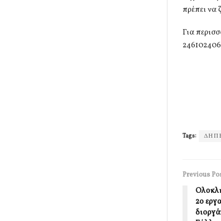
πρέπει να 
Για περισ
246102406
Tags:
ΔΗΠ
Previous Po
Ολοκλη
2ο εργ
διοργά