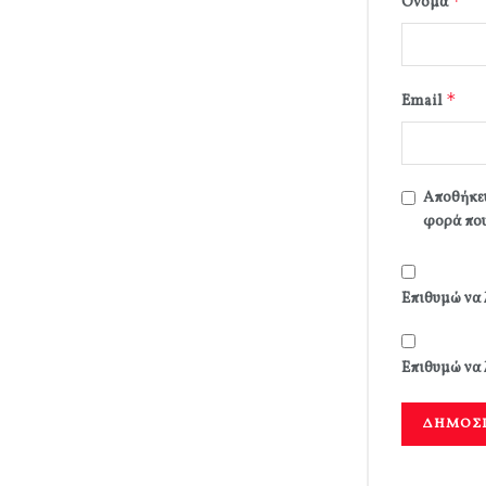
*
Όνομα
*
Email
Αποθήκευ
φορά που
Επιθυμώ να 
Επιθυμώ να 