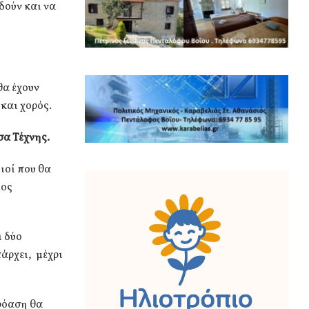
δούν και να
θα έχουν
 και χορός.
σα Τέχνης.
ιοί που θα
λος
ι δύο
άρχει, μέχρι
κρόαση θα