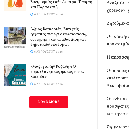
Συντροφιάς κάθε Δευτέρα, Τετάρτη
Αναζητά επ
και Παρασκευή
χορεύουν, 
6 ΑΥΓΟΎΣΤΟΥ 2026
Ζητούμενα
Δήμος Καστοριάς: Συνεχείς
εργασίες για την αποκατάσταση,
Oι υποψήφι
συντήρηση και αναβάθμιση των
προετοιμάσ
δημοτικών υποδομών
6 ΑΥΓΟΎΣΤΟΥ 2026
Η ακρόαση 
«Μαζί για την Κοζάνη»: Ο
Οι πρόβες 
παραπλανητικός φακός του κ.
Μαλούτα
επιλεγούν 
6 ΑΥΓΟΎΣΤΟΥ 2026
Δεκεμβρίου
Οι ενδιαφε
LOAD MORE
πρόσφατες 
και την Δε
Σημείωση: 