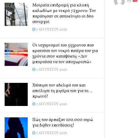
by
si
Μοιραία επιδρομή για κλοπή
καλωδίων με νεκρό 72χρονο: Τον
παράτησαν σε αυτοκίνητο οι δύο
συνεργοί
7 ΑΥΓΟΎΣΤΟΥ 2026
Οι ισχυρισμοί του 55χρονου που
κρατούσε τον νεκρό πατέρα του για
χρόνια στον καταψύκτη: «Δεν
μπορούσα να τον αποχωριστώ»
7 ΑΥΓΟΎΣΤΟΥ 2026
Χτύπησε τον αδελφό του και
απείλησε τη μητέρα του για το…
πρωινό!
7 ΑΥΓΟΎΣΤΟΥ 2026
Πώς του άρπαξαν 100.000 ευρώ
για δήθεν επενδύσεις!
7 ΑΥΓΟΎΣΤΟΥ 2026