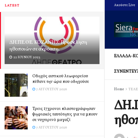
Ακούστε Live
LATEST
ΔΗ.ΠΕ.ΘΕ. ΚΟΖΑΝΗΣ: Πρόσκληση
ηθοποιών σε ακρόαση.
ΕΛΛΑΔΑ-Κ
22 ΙΟΥΝΊΟΥ 2023
ΣΥΝΕΝΤΕΥ
Οδηγός αστικού λεωφορείου
πέθανε την ώρα που οδηγούσε
Home
ΤΕΛΕ
7 ΑΥΓΟΎΣΤΟΥ 2026
ΔΗ.
Τρεις 17χρονοι πλαστογράφησαν
ψηφιακές ταυτότητες για να μπουν
ηθοπ
σε νυχτερινό μαγαζί
7 ΑΥΓΟΎΣΤΟΥ 2026