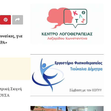
ναίκες, για
ΙΡΑ»
ντρική Σκηνή
ΘΟΥΣΑ