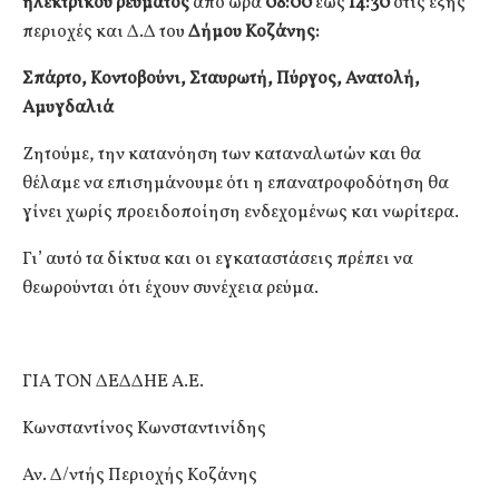
ηλεκτρικού ρεύματος
από ώρα
08:00
έως
14:30
στις εξής
περιοχές και Δ.Δ του
Δήμου Κοζάνης:
Σπάρτο, Κοντοβούνι, Σταυρωτή, Πύργος, Ανατολή,
Αμυγδαλιά
Ζητούμε, την κατανόηση των καταναλωτών και θα
θέλαμε να επισημάνουμε ότι η επανατροφοδότηση θα
γίνει χωρίς προειδοποίηση ενδεχομένως και νωρίτερα.
Γι’ αυτό τα δίκτυα και οι εγκαταστάσεις πρέπει να
θεωρούνται ότι έχουν συνέχεια ρεύμα.
ΓΙΑ ΤΟΝ ΔΕΔΔΗΕ Α.Ε.
Κωνσταντίνος Κωνσταντινίδης
Αν. Δ/ντής Περιοχής Κοζάνης