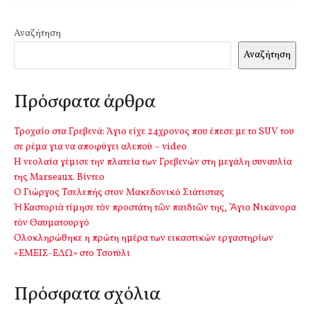
Αναζήτηση
Αναζήτηση
Πρόσφατα άρθρα
Τροχαίο στα Γρεβενά: Άγιο είχε 24χρονος που έπεσε με το SUV του
σε ρέμα για να αποφύγει αλεπού – video
Η νεολαία γέμισε την πλατεία των Γρεβενών στη μεγάλη συναυλία
της Marseaux. Βίντεο
Ο Γιώργος Τσελεπής στον Μακεδονικό Σιάτιστας
Ἡ Καστοριὰ τίμησε τὸν προστάτη τῶν παιδιῶν της, Ἅγιο Νικάνορα
τὸν Θαυματουργό
Ολοκληρώθηκε η πρώτη ημέρα των εικαστικών εργαστηρίων
«ΕΜΕΙΣ-ΕΔΩ» στο Τσοτύλι
Πρόσφατα σχόλια