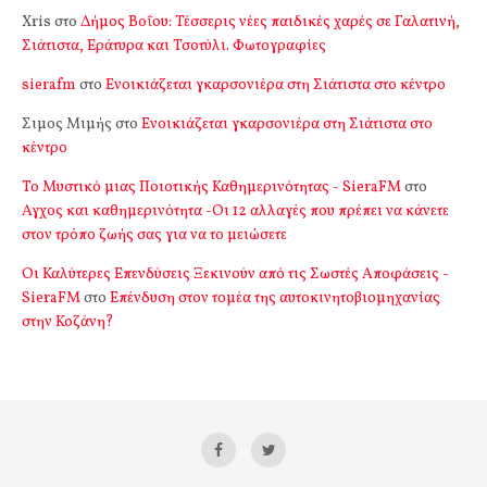
Xris
στο
Δήμος Βοΐου: Τέσσερις νέες παιδικές χαρές σε Γαλατινή,
Σιάτιστα, Εράτυρα και Τσοτύλι. Φωτογραφίες
sierafm
στο
Ενοικιάζεται γκαρσονιέρα στη Σιάτιστα στο κέντρο
Σιμος Μιμής
στο
Ενοικιάζεται γκαρσονιέρα στη Σιάτιστα στο
κέντρο
Το Μυστικό μιας Ποιοτικής Καθημερινότητας - SieraFM
στο
Αγχος και καθημερινότητα -Οι 12 αλλαγές που πρέπει να κάνετε
στον τρόπο ζωής σας για να το μειώσετε
Οι Καλύτερες Επενδύσεις Ξεκινούν από τις Σωστές Αποφάσεις -
SieraFM
στο
Επένδυση στον τομέα της αυτοκινητοβιομηχανίας
στην Κοζάνη?