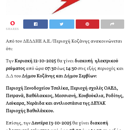
0
SHARES
Από τον ΔΕΔΔΗΕ Α.Ε./Περιοχή Κοζάνης ανακοινώνεται
ότι:
Την
Κυριακή 12-10-2025
θα γίνει
διακοπή ηλεκτρικού
ρεύματος
από ώρα
07:30
έως
14:30
στις εξής περιοχές και
Δ.Δ του
Δήμου Κοζάνης
και Δήμου Σερβίων:
Περιοχή Ξενοδοχείου Τσελίκα, Περιοχή σχολές ΟΑΕΔ,
Πετρανά, Βαθύλακκος, Μεσσιανή, Κουβούκλια, Ροδίτης,
Λεύκαρα, Νεράιδα και αντλιοστάσια της ΔΕΥΑΚ
Περιοχής Βαθυλάκκου.
Επίσης, την
Δευτέρα 13-10-2025
θα γίνει
διακοπή