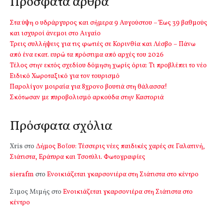
Πρόσφατα άρθρα
Στα ύψη ο υδράργυρος και σήμερα 9 Αυγούστου – Έως 39 βαθμούς
και ισχυροί άνεμοι στο Αιγαίο
Τρεις συλλήψεις για τις φωτιές σε Κορινθία και Λέσβο – Πάνω
από ένα εκατ. ευρώ τα πρόστιμα από αρχές του 2026
Τέλος στην εκτός σχεδίου δόμηση χωρίς όρια: Τι προβλέπει το νέο
Ειδικό Χωροταξικό για τον τουρισμό
Παρολίγον μοιραία για 8χρονο βουτιά στη θάλασσα!
Σκότωσαν με πυροβολισμό αρκούδα στην Καστοριά
Πρόσφατα σχόλια
Xris
στο
Δήμος Βοΐου: Τέσσερις νέες παιδικές χαρές σε Γαλατινή,
Σιάτιστα, Εράτυρα και Τσοτύλι. Φωτογραφίες
sierafm
στο
Ενοικιάζεται γκαρσονιέρα στη Σιάτιστα στο κέντρο
Σιμος Μιμής
στο
Ενοικιάζεται γκαρσονιέρα στη Σιάτιστα στο
κέντρο