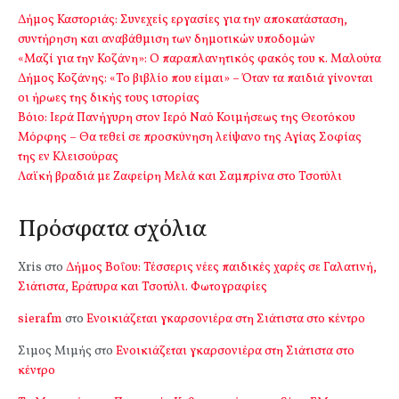
Δήμος Καστοριάς: Συνεχείς εργασίες για την αποκατάσταση,
συντήρηση και αναβάθμιση των δημοτικών υποδομών
«Μαζί για την Κοζάνη»: Ο παραπλανητικός φακός του κ. Μαλούτα
Δήμος Κοζάνης: «Το βιβλίο που είμαι» – Όταν τα παιδιά γίνονται
οι ήρωες της δικής τους ιστορίας
Βόιο: Ιερά Πανήγυρη στον Ιερό Ναό Κοιμήσεως της Θεοτόκου
Μόρφης – Θα τεθεί σε προσκύνηση λείψανο της Αγίας Σοφίας
της εν Κλεισούρας
Λαϊκή βραδιά με Ζαφείρη Μελά και Σαμπρίνα στο Τσοτύλι
Πρόσφατα σχόλια
Xris
στο
Δήμος Βοΐου: Τέσσερις νέες παιδικές χαρές σε Γαλατινή,
Σιάτιστα, Εράτυρα και Τσοτύλι. Φωτογραφίες
sierafm
στο
Ενοικιάζεται γκαρσονιέρα στη Σιάτιστα στο κέντρο
Σιμος Μιμής
στο
Ενοικιάζεται γκαρσονιέρα στη Σιάτιστα στο
κέντρο