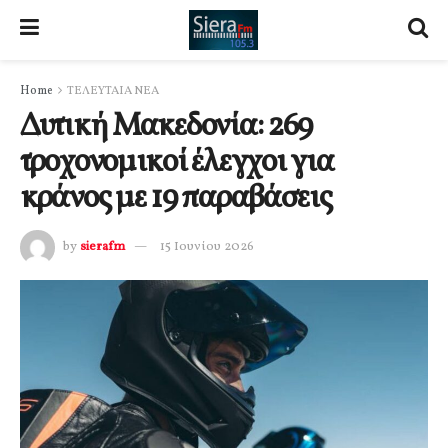
Home
ΤΕΛΕΥΤΑΙΑ ΝΕΑ
Δυτική Μακεδονία: 269
τροχονομικοί έλεγχοι για
κράνος με 19 παραβάσεις
by
sierafm
15 Ιουνίου 2026