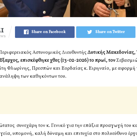
31
Share on Facebook
Share on Twitter
EWS
 Περιφερειακός Αστυνομικός Διευθυντής
Δυτικής Μακεδονίας,
ξαρχος, επισκέφθηκε χθες (13-02-2026) το πρωί, τον
Σεβασμι
τη Φλωρίνης, Πρεσπών και Εορδαίας κ. Ειρηναίο, με αφορμή 
ανάληψη των καθηκόντων του.
τατος συνεχάρη τον κ. Γενικό για την επάξια προαγωγή του κα
γεία, υπομονή, καλή δύναμη και επιτυχία στο πολυεύθυνο έργο