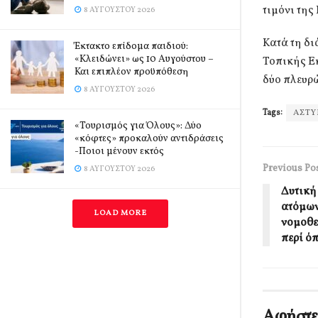
τιμόνι τη
8 ΑΥΓΟΎΣΤΟΥ 2026
Κατά τη δι
Έκτακτο επίδομα παιδιού:
«Κλειδώνει» ως 10 Αυγούστου –
Τοπικής Ε
Και επιπλέον προϋπόθεση
δύο πλευρώ
8 ΑΥΓΟΎΣΤΟΥ 2026
Tags:
ΑΣΤ
«Τουρισμός για Όλους»: Δύο
«κόφτες» προκαλούν αντιδράσεις
-Ποιοι μένουν εκτός
Previous Po
8 ΑΥΓΟΎΣΤΟΥ 2026
Δυτική
ατόμων
LOAD MORE
νομοθε
περί ό
Αφήστε