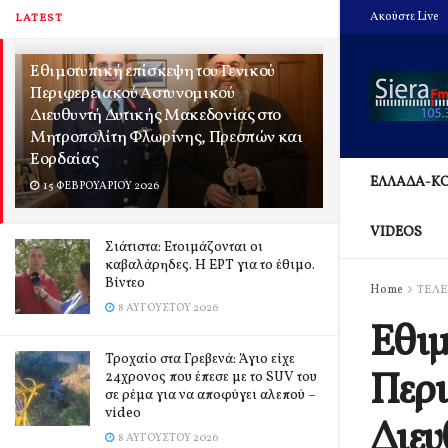
Ακούστε Live
LATEST
Εθιμοτυπική επίσκεψη του Γενικού
Περιφερειακού Αστυνομικού
Διευθυντή Δυτικής Μακεδονίας στο
Μητροπολίτη Φλωρίνης, Πρεσπών και
Εορδαίας
ΕΛΛΑΔΑ-Κ
15 ΦΕΒΡΟΥΑΡΊΟΥ 2026
VIDEOS
Σιάτιστα: Ετοιμάζονται οι
καβαλάρηδες. Η ΕΡΤ για το έθιμο.
Βίντεο
Home
ΤΕΛΕ
8 ΑΥΓΟΎΣΤΟΥ 2026
Εθιμ
Τροχαίο στα Γρεβενά: Άγιο είχε
Περι
24χρονος που έπεσε με το SUV του
σε ρέμα για να αποφύγει αλεπού –
video
Διευ
8 ΑΥΓΟΎΣΤΟΥ 2026