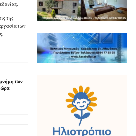
εδονίας.
ις της
εργασία των
ς.
μνήμη των
 ώρα