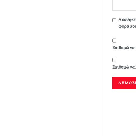
Αποθήκευ
φορά που
Επιθυμώ να 
Επιθυμώ να 