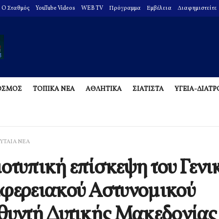
O Σταθμός
YouTube Videos
WEB TV
Πρόγραμμα
Εμβέλεια
Διαφημιστείτε
ΟΣΜΟΣ
ΤΟΠΙΚΑ ΝΕΑ
ΑΘΛΗΤΙΚΑ
ΣΙΑΤΙΣΤΑ
ΥΓΕΙΑ-ΔΙΑΤ
ΥΤΑΙΑ ΝΕΑ
οτυπική επίσκεψη του Γενι
φερειακού Αστυνομικού
θυντή Δυτικής Μακεδονίας