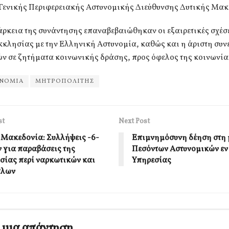
ς Γενικής Περιφερειακής Αστυνομικής Διεύθυνσης Δυτικής Μακ
άρκεια της συνάντησης επαναβεβαιώθηκαν οι εξαιρετικές σχέσε
κκλησίας με την Ελληνική Αστυνομία, καθώς και η άριστη συν
ν σε ζητήματα κοινωνικής δράσης, προς όφελος της κοινωνία
ΥΝΟΜΙΑ
ΜΗΤΡΟΠΟΛΙΤΗΣ
st
Next Post
 Μακεδονία: Συλλήψεις -6-
Επιμνημόσυνη δέηση στη 
 για παραβάσεις της
Πεσόντων Αστυνομικών εν
σίας περί ναρκωτικών και
Υπηρεσίας
πλων
 μια απάντηση