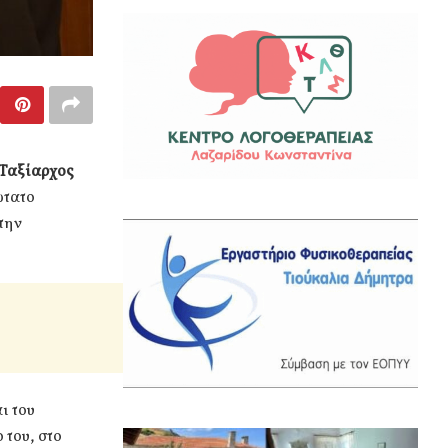
 Ταξίαρχος
ώτατο
την
ι του
 του, στο