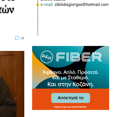
πών
0