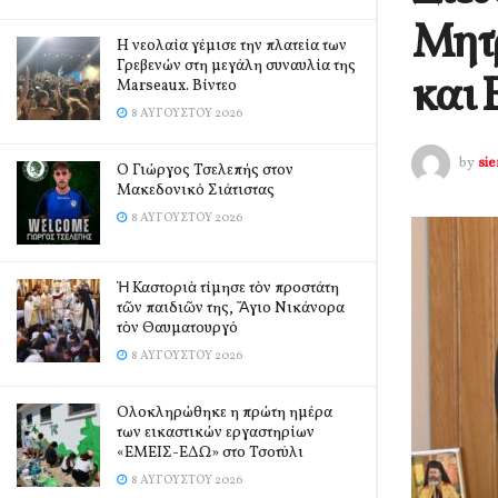
Μητ
Η νεολαία γέμισε την πλατεία των
Γρεβενών στη μεγάλη συναυλία της
και 
Marseaux. Βίντεο
8 ΑΥΓΟΎΣΤΟΥ 2026
by
si
Ο Γιώργος Τσελεπής στον
Μακεδονικό Σιάτιστας
8 ΑΥΓΟΎΣΤΟΥ 2026
Ἡ Καστοριὰ τίμησε τὸν προστάτη
τῶν παιδιῶν της, Ἅγιο Νικάνορα
τὸν Θαυματουργό
8 ΑΥΓΟΎΣΤΟΥ 2026
Ολοκληρώθηκε η πρώτη ημέρα
των εικαστικών εργαστηρίων
«ΕΜΕΙΣ-ΕΔΩ» στο Τσοτύλι
8 ΑΥΓΟΎΣΤΟΥ 2026