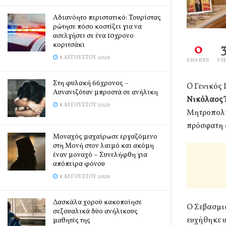
Αδιανόητο περιστατικό: Τουρίστας
ρώτησε πόσο κοστίζει για να
ασελγήσει σε ένα 10χρονο
κοριτσάκι
0
8 ΑΥΓΟΎΣΤΟΥ 2026
SHARES
VI
Στη φυλακή 66χρονος –
O Γενικός
Αυνανιζόταν μπροστά σε ανήλικη
Νικόλαος Έ
8 ΑΥΓΟΎΣΤΟΥ 2026
Μητροπολί
πρόσφατη 
Μοναχός μαχαίρωσε εργαζόμενο
στη Μονή στον λαιμό και ακόμη
έναν μοναχό – Συνελήφθη για
απόπειρα φόνου
8 ΑΥΓΟΎΣΤΟΥ 2026
Δασκάλα χορού κακοποίησε
Ο Σεβασμιώ
σεξουαλικά δύο ανήλικους
ευχήθηκε υ
μαθητές της