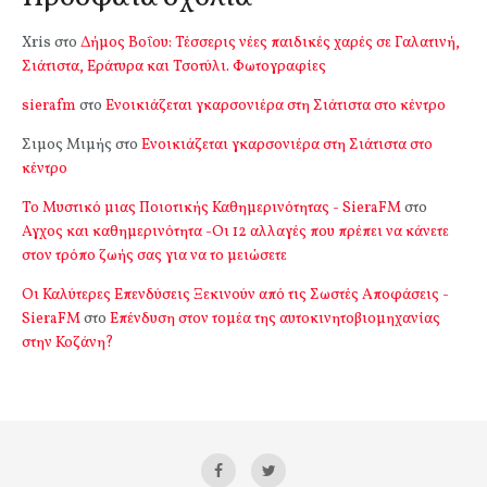
Xris
στο
Δήμος Βοΐου: Τέσσερις νέες παιδικές χαρές σε Γαλατινή,
Σιάτιστα, Εράτυρα και Τσοτύλι. Φωτογραφίες
sierafm
στο
Ενοικιάζεται γκαρσονιέρα στη Σιάτιστα στο κέντρο
Σιμος Μιμής
στο
Ενοικιάζεται γκαρσονιέρα στη Σιάτιστα στο
κέντρο
Το Μυστικό μιας Ποιοτικής Καθημερινότητας - SieraFM
στο
Αγχος και καθημερινότητα -Οι 12 αλλαγές που πρέπει να κάνετε
στον τρόπο ζωής σας για να το μειώσετε
Οι Καλύτερες Επενδύσεις Ξεκινούν από τις Σωστές Αποφάσεις -
SieraFM
στο
Επένδυση στον τομέα της αυτοκινητοβιομηχανίας
στην Κοζάνη?