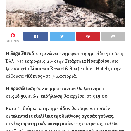
0
SHARES
Η
Saga
Furs
διοργανώνει ενημερωτική ημερίδα για τους
Έλληνες εκτροφείς μινκ την
Τετάρτη 12 Νοεμβρίου
, στο
ξενοδοχείο
Limneon
Resort
&
Spa
(Golden Hotel), στην
αίθουσα
«Κύκνος»
στην Καστοριά.
Η
προσέλευση
των συμμετεχόντων θα ξεκινήσει
στις
18:30
, ενώ η
εκδήλωση
θα αρχίσει στις
19:00
.
Κατά τη διάρκεια της ημερίδας θα παρουσιαστούν
οι
τελευταίες εξελίξεις της διεθνούς αγοράς γούνας
,
οι
νέες στρατηγικές συνεργασίες
της εταιρείας, καθώς