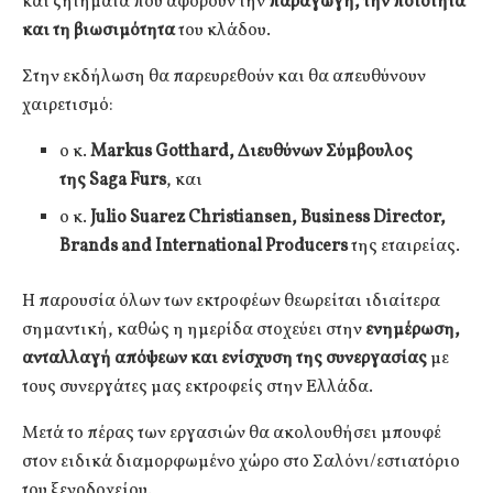
και ζητήματα που αφορούν την
παραγωγή, την ποιότητα
και τη βιωσιμότητα
του κλάδου.
Στην εκδήλωση θα παρευρεθούν και θα απευθύνουν
χαιρετισμό:
ο κ.
Markus
Gotthard
, Διευθύνων Σύμβουλος
της
Saga
Furs
, και
ο κ.
Julio Suarez Christiansen,
Business Director,
Brands and International Producers
της εταιρείας.
Η παρουσία όλων των εκτροφέων θεωρείται ιδιαίτερα
σημαντική, καθώς η ημερίδα στοχεύει στην
ενημέρωση,
ανταλλαγή απόψεων και ενίσχυση της συνεργασίας
με
τους συνεργάτες μας εκτροφείς στην Ελλάδα.
Μετά το πέρας των εργασιών θα ακολουθήσει μπουφέ
στον ειδικά διαμορφωμένο χώρο στο Σαλόνι/εστιατόριο
του ξενοδοχείου.