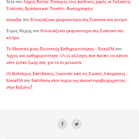
Xris
στο
Δήμος Βοΐου: Τέσσερις νέες παιδικές χαρές σε Γαλατινή,
Σιάτιστα, Εράτυρα και Τσοτύλι. Φωτογραφίες
sierafm
στο
Ενοικιάζεται γκαρσονιέρα στη Σιάτιστα στο κέντρο
Σιμος Μιμής
στο
Ενοικιάζεται γκαρσονιέρα στη Σιάτιστα στο
κέντρο
Το Μυστικό μιας Ποιοτικής Καθημερινότητας - SieraFM
στο
Αγχος και καθημερινότητα -Οι 12 αλλαγές που πρέπει να κάνετε
στον τρόπο ζωής σας για να το μειώσετε
Οι Καλύτερες Επενδύσεις Ξεκινούν από τις Σωστές Αποφάσεις -
SieraFM
στο
Επένδυση στον τομέα της αυτοκινητοβιομηχανίας
στην Κοζάνη?