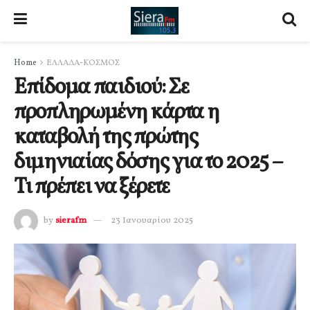
Home
ΕΛΛΑΔΑ-ΚΟΣΜΟΣ
Επίδομα παιδιού: Σε
προπληρωμένη κάρτα η
καταβολή της πρώτης
διμηνιαίας δόσης για το 2025 –
Τι πρέπει να ξέρετε
by
sierafm
23 Ιανουαρίου 2025