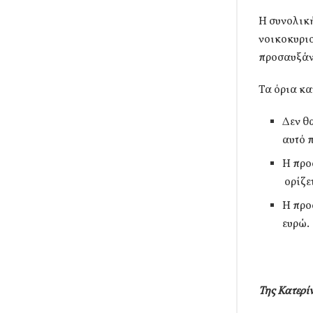
Η συνολικ
νοικοκυριο
προσαυξάνε
Τα όρια κα
Δεν θ
αυτό 
Η προ
ορίζε
Η προ
ευρώ.
Της Κατερί