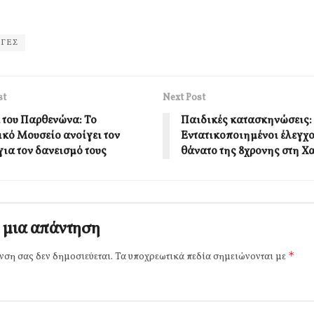
ΓΕΣ
st
Next Post
 του Παρθενώνα: Το
Παιδικές κατασκηνώσεις:
ικό Μουσείο ανοίγει τον
Εντατικοποιημένοι έλεγχο
για τον δανεισμό τους
θάνατο της 8χρονης στη Χ
 μια απάντηση
*
νση σας δεν δημοσιεύεται.
Τα υποχρεωτικά πεδία σημειώνονται με