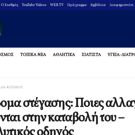
O Σταθμός
YouTube Videos
WEB TV
Πρόγραμμα
Εμβέλεια
Διαφημιστείτε
ΟΣΜΟΣ
ΤΟΠΙΚΑ ΝΕΑ
ΑΘΛΗΤΙΚΑ
ΣΙΑΤΙΣΤΑ
ΥΓΕΙΑ-ΔΙΑΤ
ΑΔΑ-ΚΟΣΜΟΣ
ομα στέγασης: Ποιες αλλα
νται στην καταβολή του –
υτικός οδηγός