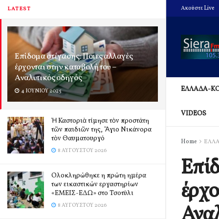
Ακούστε Live
LATEST
Επίδομα στέγασης: Ποιες αλλαγές
έρχονται στην καταβολή του –
Αναλυτικός οδηγός
ΕΛΛΑΔΑ-Κ
4 ΙΟΥΝΊΟΥ 2025
VIDEOS
Ἡ Καστοριὰ τίμησε τὸν προστάτη
τῶν παιδιῶν της, Ἅγιο Νικάνορα
τὸν Θαυματουργό
Home
ΕΛΛ
8 ΑΥΓΟΎΣΤΟΥ 2026
Επίδ
Ολοκληρώθηκε η πρώτη ημέρα
έρχο
των εικαστικών εργαστηρίων
«ΕΜΕΙΣ-ΕΔΩ» στο Τσοτύλι
Αναλ
8 ΑΥΓΟΎΣΤΟΥ 2026