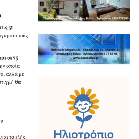
υ
τις 31
λογαριασμούς
και σε 75
την οποία
νο, αλλά με
 στιγμή
θα
ου
ναι τα εξής: