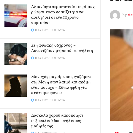
Αδιανόητο περιστατικό: Τουρίστας
ρώτησε πόσο κοστίζει για να
by
si
ασελγήσει σε ένα 10χρονο
κοριτσάκι
8 ΑΥΓΟΎΣΤΟΥ 2026
Στη φυλακή 66χρονος –
Αυνανιζόταν μπροστά σε ανήλικη
8 ΑΥΓΟΎΣΤΟΥ 2026
Μοναχός μαχαίρωσε εργαζόμενο
στη Μονή στον λαιμό και ακόμη
έναν μοναχό – Συνελήφθη για
απόπειρα φόνου
8 ΑΥΓΟΎΣΤΟΥ 2026
Δασκάλα χορού κακοποίησε
σεξουαλικά δύο ανήλικους
μαθητές της