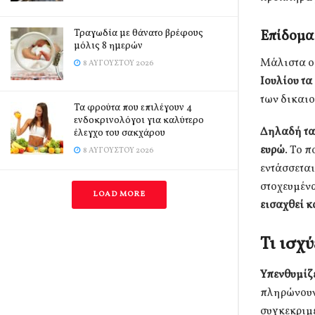
Τραγωδία με θάνατο βρέφους
Επίδομα 
μόλις 8 ημερών
Μάλιστα 
8 ΑΥΓΟΎΣΤΟΥ 2026
Ιουλίου τα
των δικαι
Τα φρούτα που επιλέγουν 4
ενδοκρινολόγοι για καλύτερο
Δηλαδή τα
έλεγχο του σακχάρου
ευρώ
. Το 
8 ΑΥΓΟΎΣΤΟΥ 2026
εντάσσεται
στοχευμένα
LOAD MORE
εισαχθεί κ
Τι ισχ
Υπενθυμίζε
πληρώνουν 
συγκεκριμέ