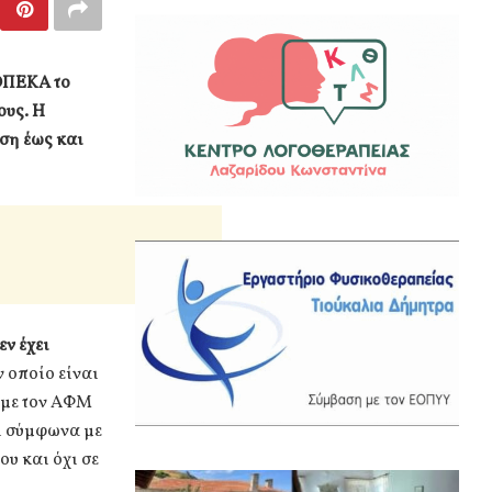
 ΟΠΕΚΑ το
ους. Η
ση έως και
εν έχει
 οποίο είναι
ί με τον ΑΦΜ
εί σύμφωνα με
υ και όχι σε