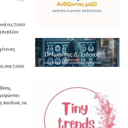
νά τις 7.000
 επιπλέον
γένειας
αι στα 7.000
 βάση,
μετρώνται
ς παιδιού, τα