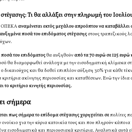
στέγασης: Τι θα αλλάξει στην πληρωμή του Ιουλίο
ο ΟΠΕΚΑ
αναμένεται εκτός
μεγάλου απροόπτου να καταβάλλει σ
 αυξημένα ποσά του επιδόματος στέγασης
στους τραπεζικούς 
ούχων.
 ποσά του επιδόματος
θα αυξηθούν
από τα 70
ευρώ σε 125 ευρώ 
ποσό θα διαμορφωθεί ανάλογα με την εισοδηματική κλίμακα σ
 ο δικαιούχος και θα δοθεί επιπλέον αύξηση 30% για κάθε τέκ
 κριτήρια ακίνητης περιουσίας και καταθέσεων. Ενώ την ίδια
αι το κριτήριο κινητής περιουσίας.
ύει σήμερα
ται πως σήμερα το επίδομα στέγασης χορηγείται σε
πολίτες π
ενοίκιο για την κύρια κατοικία τους και που πληρούν κάποια
να εισοδηματικά και περιουσιακά κριτήρια. Αναλυτικά αυτά εί