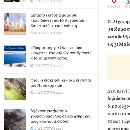
0
8 ΑΥΓΟΎΣΤΟΥ 2026
SHARES
VI
Έκτακτο επίδομα παιδιού:
«Κλειδώνει» ως 10 Αυγούστου –
Σε λίγες η
Και επιπλέον προϋπόθεση
επίδομα στ
8 ΑΥΓΟΎΣΤΟΥ 2026
καταβολή α
τις 31 Μαΐ
«Τουρισμός για Όλους»: Δύο
«κόφτες» προκαλούν αντιδράσεις
-Ποιοι μένουν εκτός
8 ΑΥΓΟΎΣΤΟΥ 2026
Φίδι «επισκέφθηκε» τα Επείγοντα
του Νοσοκομείου
Διευκρινίζ
8 ΑΥΓΟΎΣΤΟΥ 2026
δηλώσει στ
δικαιούχος
Βγήκανε για ψήσιμο
του δικαιο
γουρουνοπούλας σε πανηγύρι και
τα έως τώρ
τους κόστισε 2.000€!
προπληρωμ
8 ΑΥΓΟΎΣΤΟΥ 2026