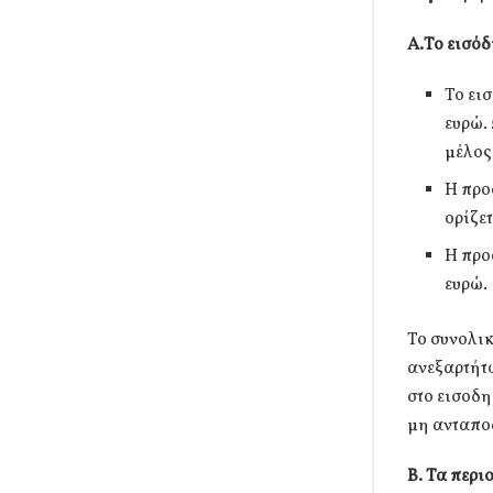
Α.Το εισό
Το ει
ευρώ.
μέλος
Η προ
ορίζετ
Η προ
ευρώ.
Το συνολικ
ανεξαρτήτω
στο εισοδη
μη ανταπο
Β. Τα περι