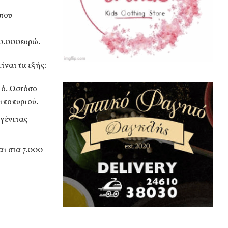
ωπου
80.000ευρώ.
ίναι τα εξής:
ιό. Ωστόσο
ικοκυριού.
γένειας
αι στα 7.000