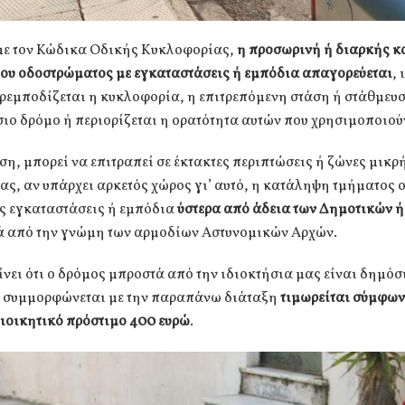
ε τον Κώδικα Οδικής Κυκλοφορίας,
η προσωρινή ή διαρκής 
του οδοστρώματος με εγκαταστάσεις ή εμπόδια απαγορεύεται
, 
αρεμποδίζεται η κυκλοφορία, η επιτρεπόμενη στάση ή στάθμε
ιο δρόμο ή περιορίζεται η ορατότητα αυτών που χρησιμοποιούν
ση, μπορεί να επιτραπεί σε έκτακτες περιπτώσεις ή ζώνες μικρ
ς, αν υπάρχει αρκετός χώρος γι’ αυτό, η κατάληψη τμήματος 
ς εγκαταστάσεις ή εμπόδια
ύστερα από άδεια των Δημοτικών ή
ά από την γνώμη των αρμοδίων Αστυνομικών Αρχών.
νει ότι ο δρόμος μπροστά από την ιδιοκτήσια μας είναι δημόσ
ν συμμορφώνεται με την παραπάνω διάταξη
τιμωρείται σύμφων
διοικητικό πρόστιμο 400 ευρώ
.