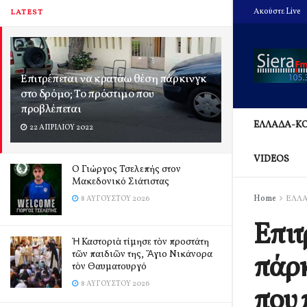
Ακούστε Live
LATEST
Επιτρέπεται να κρατάω θέση πάρκινγκ
στο δρόμο; Το πρόστιμο που
προβλέπεται
ΕΛΛΑΔΑ-Κ
22 ΑΠΡΙΛΊΟΥ 2022
VIDEOS
Ο Γιώργος Τσελεπής στον
Μακεδονικό Σιάτιστας
Home
ΕΛΛ
8 ΑΥΓΟΎΣΤΟΥ 2026
Επιτ
Ἡ Καστοριὰ τίμησε τὸν προστάτη
τῶν παιδιῶν της, Ἅγιο Νικάνορα
πάρκ
τὸν Θαυματουργό
8 ΑΥΓΟΎΣΤΟΥ 2026
που 