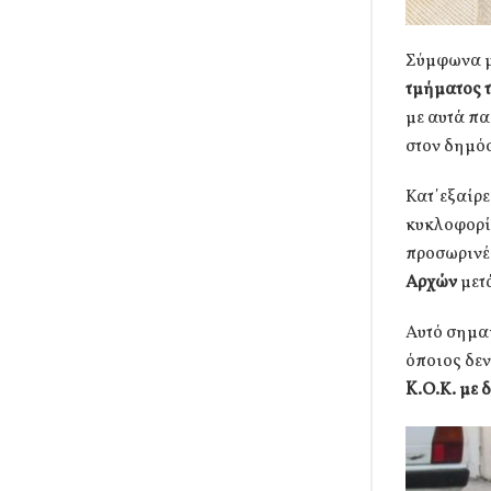
Σύμφωνα μ
τμήματος 
με αυτά π
στον δημόσ
Κατ΄εξαίρε
κυκλοφορία
προσωρινέ
Αρχών
μετ
Αυτό σημαί
όποιος δε
K.Ο.Κ. με 