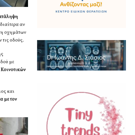
κατάληψη
ιδιαίτερα αν
υση οχημάτων
 τις οδούς.
ής
οδού με
 Κοινοτικών
ιος και
α με τον