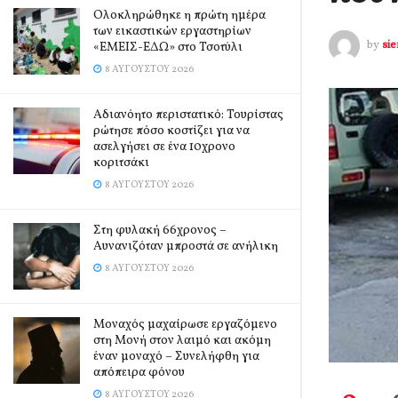
Ολοκληρώθηκε η πρώτη ημέρα
των εικαστικών εργαστηρίων
by
si
«ΕΜΕΙΣ-ΕΔΩ» στο Τσοτύλι
8 ΑΥΓΟΎΣΤΟΥ 2026
Αδιανόητο περιστατικό: Τουρίστας
ρώτησε πόσο κοστίζει για να
ασελγήσει σε ένα 10χρονο
κοριτσάκι
8 ΑΥΓΟΎΣΤΟΥ 2026
Στη φυλακή 66χρονος –
Αυνανιζόταν μπροστά σε ανήλικη
8 ΑΥΓΟΎΣΤΟΥ 2026
Μοναχός μαχαίρωσε εργαζόμενο
στη Μονή στον λαιμό και ακόμη
έναν μοναχό – Συνελήφθη για
απόπειρα φόνου
8 ΑΥΓΟΎΣΤΟΥ 2026