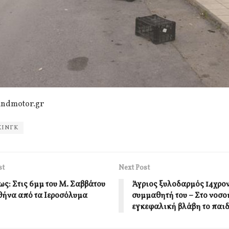
andmotor.gr
ΚΙΝΓΚ
st
Next Post
ως: Στις 6μμ του Μ. Σαββάτου
Άγριος ξυλοδαρμός 14χρο
θήνα από τα Ιεροσόλυμα
συμμαθητή του – Στο νοσο
εγκεφαλική βλάβη το παιδ