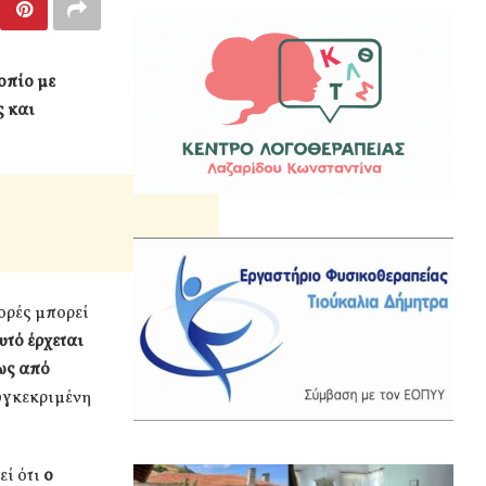
οπίο με
ς και
ορές μπορεί
υτό έρχεται
ως από
συγκεκριμένη
εί ότι
ο