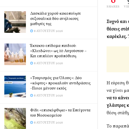
0
SHARES
VI
Δασκάλα χορού κακοποίησε
σεξουαλικά δύο ανήλικους
Συχνό και 
μαθητές της
θέσεις στά
8 ΑΥΓΟΎΣΤΟΥ 2026
καρέκλες. 
Έκτακτο επίδομα παιδιού:
«Κλειδώνει» ως 10 Αυγούστου –
Και επιπλέον προϋπόθεση
8 ΑΥΓΟΎΣΤΟΥ 2026
«Τουρισμός για Όλους»: Δύο
Η εύρεση θ
«κόφτες» προκαλούν αντιδράσεις
-Ποιοι μένουν εκτός
να γίνει μ
8 ΑΥΓΟΎΣΤΟΥ 2026
να το κάν
γλάστρες 
Φίδι «επισκέφθηκε» τα Επείγοντα
θέση στάθμ
του Νοσοκομείου
8 ΑΥΓΟΎΣΤΟΥ 2026
Το παραπάν