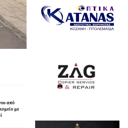
νου από
κομείο με
ί