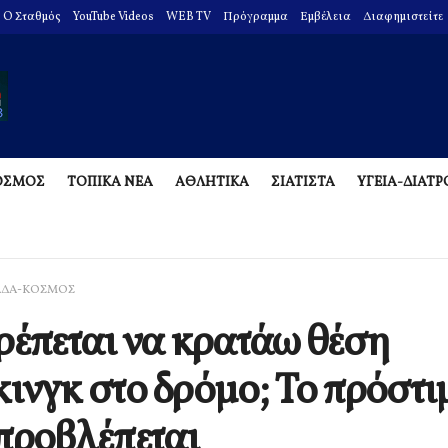
O Σταθμός
YouTube Videos
WEB TV
Πρόγραμμα
Εμβέλεια
Διαφημιστείτε
ΟΣΜΟΣ
ΤΟΠΙΚΑ ΝΕΑ
ΑΘΛΗΤΙΚΑ
ΣΙΑΤΙΣΤΑ
ΥΓΕΙΑ-ΔΙΑΤ
ΑΔΑ-ΚΟΣΜΟΣ
ρέπεται να κρατάω θέση
ινγκ στο δρόμο; Το πρόστι
προβλέπεται