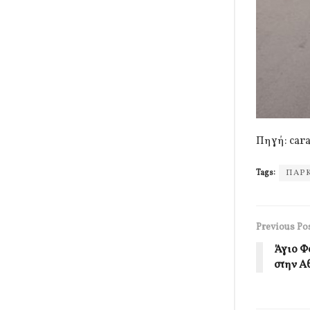
Πηγή: car
Tags:
ΠΑΡ
Previous Po
Άγιο Φ
στην Α