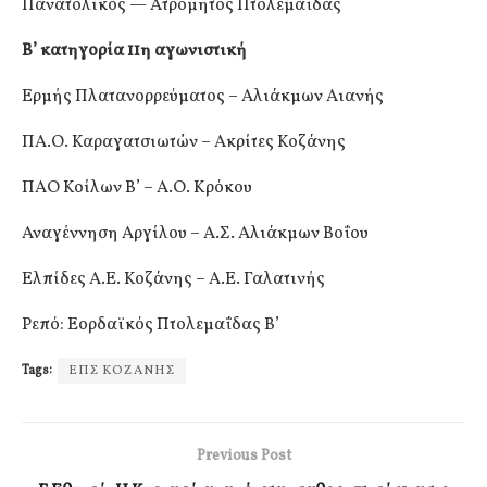
Πανατολικός — Ατρόμητος Πτολεμαΐδας
Β’ κατηγορία 11η αγωνιστική
Ερμής Πλατανορρεύματος – Αλιάκμων Αιανής
ΠΑ.Ο. Καραγατσιωτών – Ακρίτες Κοζάνης
ΠΑΟ Κοίλων Β’ – Α.Ο. Κρόκου
Αναγέννηση Αργίλου – Α.Σ. Αλιάκμων Βοΐου
Ελπίδες Α.Ε. Κοζάνης – Α.Ε. Γαλατινής
Ρεπό: Εορδαϊκός Πτολεμαΐδας Β’
Tags:
ΕΠΣ ΚΟΖΑΝΗΣ
Previous Post