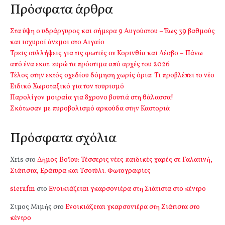
Πρόσφατα άρθρα
Στα ύψη ο υδράργυρος και σήμερα 9 Αυγούστου – Έως 39 βαθμούς
και ισχυροί άνεμοι στο Αιγαίο
Τρεις συλλήψεις για τις φωτιές σε Κορινθία και Λέσβο – Πάνω
από ένα εκατ. ευρώ τα πρόστιμα από αρχές του 2026
Τέλος στην εκτός σχεδίου δόμηση χωρίς όρια: Τι προβλέπει το νέο
Ειδικό Χωροταξικό για τον τουρισμό
Παρολίγον μοιραία για 8χρονο βουτιά στη θάλασσα!
Σκότωσαν με πυροβολισμό αρκούδα στην Καστοριά
Πρόσφατα σχόλια
Xris
στο
Δήμος Βοΐου: Τέσσερις νέες παιδικές χαρές σε Γαλατινή,
Σιάτιστα, Εράτυρα και Τσοτύλι. Φωτογραφίες
sierafm
στο
Ενοικιάζεται γκαρσονιέρα στη Σιάτιστα στο κέντρο
Σιμος Μιμής
στο
Ενοικιάζεται γκαρσονιέρα στη Σιάτιστα στο
κέντρο