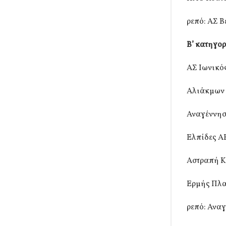
ρεπό: ΑΣ Β
Β’ κατηγο
ΑΣ Ιωνικό
Αλιάκμων 
Αναγέννησ
Ελπίδες ΑΕ
Αστραπή Κλ
Ερμής Πλα
ρεπό: Ανα