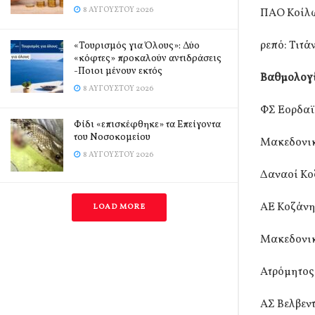
8 ΑΥΓΟΎΣΤΟΥ 2026
ΠΑΟ Κοίλω
ρεπό: Τιτά
«Τουρισμός για Όλους»: Δύο
«κόφτες» προκαλούν αντιδράσεις
-Ποιοι μένουν εκτός
Βαθμολογ
8 ΑΥΓΟΎΣΤΟΥ 2026
ΦΣ Εορδαϊ
Φίδι «επισκέφθηκε» τα Επείγοντα
του Νοσοκομείου
Μακεδονικ
8 ΑΥΓΟΎΣΤΟΥ 2026
Δαναοί Κο
ΑΕ Κοζάνη
LOAD MORE
Μακεδονικ
Ατρόμητος
ΑΣ Βελβεντ