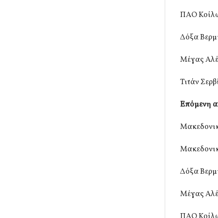
ΠΑΟ Κοίλω
Δόξα Βερμ
Μέγας Αλέ
Τιτάν Σερβ
Επόμενη α
Μακεδονικ
Μακεδονικ
Δόξα Βερμ
Μέγας Αλέ
ΠΑΟ Κοίλω