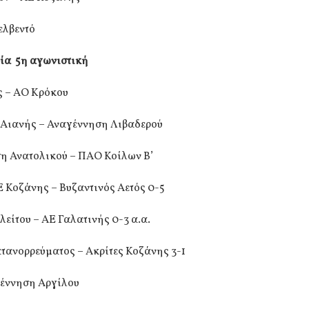
ελβεντό
ρία 5η αγωνιστική
ς – ΑΟ Κρόκου
Αιανής – Αναγέννηση Λιβαδερού
η Ανατολικού – ΠΑΟ Κοίλων Β’
 Κοζάνης – Βυζαντινός Αετός 0-5
είτου – ΑΕ Γαλατινής 0-3 α.α.
τανορρεύματος – Ακρίτες Κοζάνης 3-1
γέννηση Αργίλου