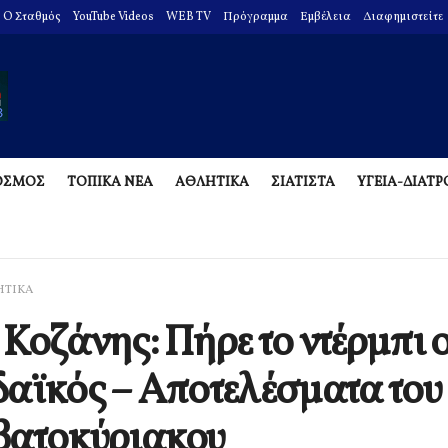
O Σταθμός
YouTube Videos
WEB TV
Πρόγραμμα
Εμβέλεια
Διαφημιστείτε
ΟΣΜΟΣ
ΤΟΠΙΚΑ ΝΕΑ
ΑΘΛΗΤΙΚΑ
ΣΙΑΤΙΣΤΑ
ΥΓΕΙΑ-ΔΙΑΤ
ΗΤΙΚΑ
Κοζάνης: Πήρε το ντέρμπι 
αϊκός – Αποτελέσματα του
βατοκύριακου