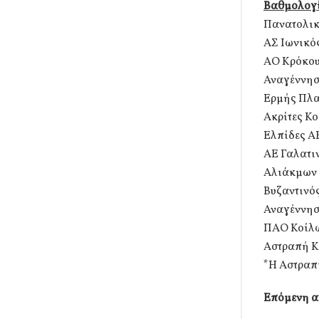
Βαθμολογ
Πανατολικ
ΑΣ Ιωνικός
ΑΟ Κρόκου
Αναγέννησ
Ερμής Πλα
Ακρίτες Κο
Ελπίδες Α
ΑΕ Γαλατι
Αλιάκμων 
Βυζαντινός
Αναγέννησ
ΠΑΟ Κοίλω
Αστραπή Κ
*Η Αστραπ
Επόμενη α