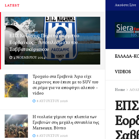
Ακούστε Live
LATEST
ΕΠΣ Κοζάνης: Πήρε το ντέρμπι ο
Εορδαϊκός – Αποτελέσματα του
Σαββατοκύριακου
ΕΛΛΑΔΑ-Κ
4 ΝΟΕΜΒΡΊΟΥ 2024
VIDEOS
Τροχαίο στα Γρεβενά: Άγιο είχε
24χρονος που έπεσε με το SUV του
σε ρέμα για να αποφύγει αλεπού –
Home
ΑΘΛ
video
ΕΠΣ 
8 ΑΥΓΟΎΣΤΟΥ 2026
Εορδ
Η νεολαία γέμισε την πλατεία των
Γρεβενών στη μεγάλη συναυλία της
Marseaux. Βίντεο
Σαβ
8 ΑΥΓΟΎΣΤΟΥ 2026