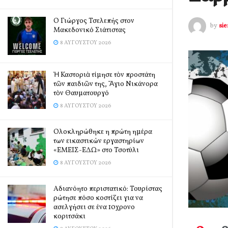
Ο Γιώργος Τσελεπής στον
by
si
Μακεδονικό Σιάτιστας
8 ΑΥΓΟΎΣΤΟΥ 2026
Ἡ Καστοριὰ τίμησε τὸν προστάτη
τῶν παιδιῶν της, Ἅγιο Νικάνορα
τὸν Θαυματουργό
8 ΑΥΓΟΎΣΤΟΥ 2026
Ολοκληρώθηκε η πρώτη ημέρα
των εικαστικών εργαστηρίων
«ΕΜΕΙΣ-ΕΔΩ» στο Τσοτύλι
8 ΑΥΓΟΎΣΤΟΥ 2026
Αδιανόητο περιστατικό: Τουρίστας
ρώτησε πόσο κοστίζει για να
ασελγήσει σε ένα 10χρονο
κοριτσάκι