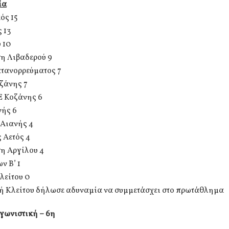
ία
ός 15
 13
 10
η Λιβαδερού 9
τανορρεύματος 7
ζάνης 7
Ε Κοζάνης 6
νής 6
Αιανής 4
 Αετός 4
η Αργίλου 4
ν Β’ 1
λείτου 0
ή Κλείτου δήλωσε αδυναμία να συμμετάσχει στο πρωτάθλημα
γωνιστική – 6η