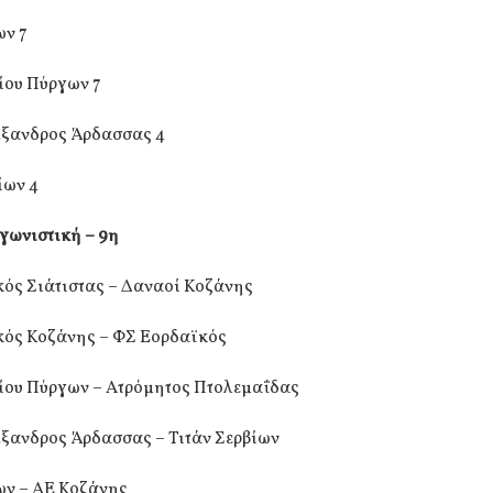
ν 7
ίου Πύργων 7
ξανδρος Άρδασσας 4
ίων 4
γωνιστική – 9η
ός Σιάτιστας – Δαναοί Κοζάνης
ός Κοζάνης – ΦΣ Εορδαϊκός
ίου Πύργων – Ατρόμητος Πτολεμαΐδας
ξανδρος Άρδασσας – Τιτάν Σερβίων
ν – ΑΕ Κοζάνης