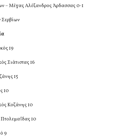
ν – Μέγας Αλέξανδρος Άρδασσας 0-1
ν Σερβίων
ία
κός 19
ός Σιάτιστας 16
ζάνης 15
ς 10
ός Κοζάνης 10
 Πτολεμαΐδας 10
ό 9