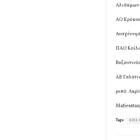
Αλιάκμων 
ΑΟ Κρόκου
Αναγέννησ
ΠΑΟ Κοίλω
Βυζαντινό
ΑΕ Γαλατι
ρεπό: Ακρί
Matiesstas
Tags:
ΕΠΣ