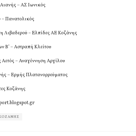
Αιανής – ΑΣ Ιωνικός
 – Πανατολικός
η Λιβαδερού – Ελπίδες ΑΕ Κοζάνης
ν Β’ – Αστραπή Κλείτου
ς Αετός – Αναγέννηση Αργίλου
νής – Ερμής Πλατανορρεύματος
τες Κοζάνης
port.blogspot.gr
 ΚΟΖΑΝΗΣ