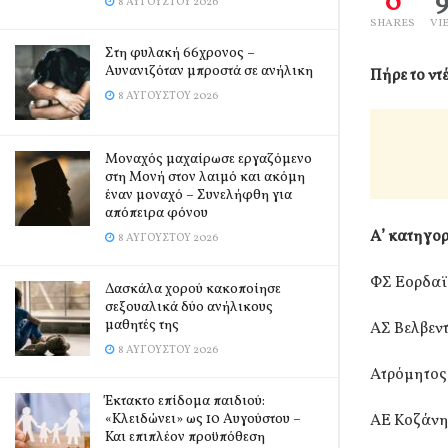
0
8 ΑΥΓΟΎΣΤΟΥ 2026
SHARES
VI
Στη φυλακή 66χρονος –
Αυνανιζόταν μπροστά σε ανήλικη
Πήρε το ντ
8 ΑΥΓΟΎΣΤΟΥ 2026
Μοναχός μαχαίρωσε εργαζόμενο
στη Μονή στον λαιμό και ακόμη
έναν μοναχό – Συνελήφθη για
απόπειρα φόνου
Α’ κατηγο
8 ΑΥΓΟΎΣΤΟΥ 2026
ΦΣ Εορδαϊ
Δασκάλα χορού κακοποίησε
σεξουαλικά δύο ανήλικους
μαθητές της
ΑΣ Βελβεντ
8 ΑΥΓΟΎΣΤΟΥ 2026
Ατρόμητος
Έκτακτο επίδομα παιδιού:
«Κλειδώνει» ως 10 Αυγούστου –
ΑΕ Κοζάνη
Και επιπλέον προϋπόθεση