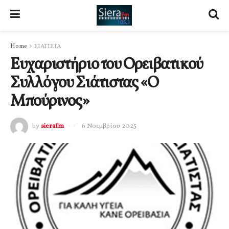
Home
ΣΙΑΤΙΣΤΑ
Ευχαριστήριο του Ορειβατικού
Συλλόγου Σιάτιστας «Ο
Μπούρινος»
by
sierafm
6 Νοεμβρίου 2025