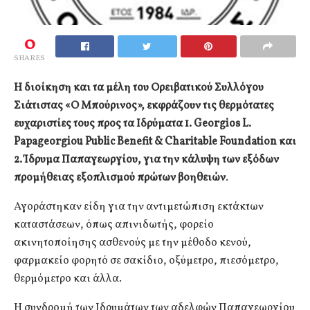
0
SHARES
Η διοίκηση και τα μέλη του Ορειβατικού Συλλόγου
Σιάτιστας «Ο Μπούρινος», εκφράζουν τις θερμότατες
ευχαριστίες τους προς τα Ιδρύματα 1. Georgios L.
Papageorgiou Public Benefit & Charitable Foundation και
2. Ίδρυμα Παπαγεωργίου, για την κάλυψη των εξόδων
προμήθειας εξοπλισμού πρώτων βοηθειών
.
Αγοράστηκαν είδη για την αντιμετώπιση εκτάκτων
καταστάσεων, όπως απινιδωτής, φορείο
ακινητοποίησης ασθενούς με την μέθοδο κενού,
φαρμακείο φορητό σε σακίδιο, οξύμετρο, πιεσόμετρο,
θερμόμετρο και άλλα.
Η συνδρομή των Ιδρυμάτων των αδελφών Παπαγεωργίου