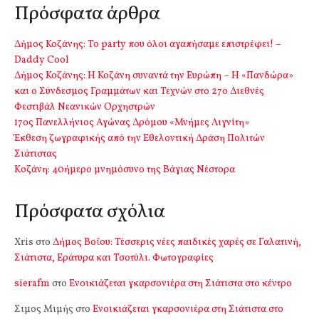
Πρόσφατα άρθρα
Δήμος Κοζάνης: Το party που όλοι αγαπήσαμε επιστρέφει! –
Daddy Cool
Δήμος Κοζάνης: Η Κοζάνη συναντά την Ευρώπη – Η «Πανδώρα»
και ο Σύνδεσμος Γραμμάτων και Τεχνών στο 27ο Διεθνές
Φεστιβάλ Νεανικών Ορχηστρών
17ος Πανελλήνιος Αγώνας Δρόμου «Μνήμες Λιγνίτη»
Έκθεση ζωγραφικής από την Εθελοντική Δράση Πολιτών
Σιάτιστας
Kοζάνη: 40ήμερο μνημόσυνο της Βάγιας Νέστορα
Πρόσφατα σχόλια
Xris
στο
Δήμος Βοΐου: Τέσσερις νέες παιδικές χαρές σε Γαλατινή,
Σιάτιστα, Εράτυρα και Τσοτύλι. Φωτογραφίες
sierafm
στο
Ενοικιάζεται γκαρσονιέρα στη Σιάτιστα στο κέντρο
Σιμος Μιμής
στο
Ενοικιάζεται γκαρσονιέρα στη Σιάτιστα στο