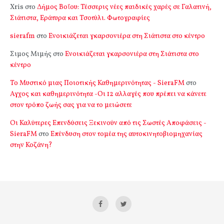
Xris
στο
Δήμος Βοΐου: Τέσσερις νέες παιδικές χαρές σε Γαλατινή,
Σιάτιστα, Εράτυρα και Τσοτύλι. Φωτογραφίες
sierafm
στο
Ενοικιάζεται γκαρσονιέρα στη Σιάτιστα στο κέντρο
Σιμος Μιμής
στο
Ενοικιάζεται γκαρσονιέρα στη Σιάτιστα στο
κέντρο
Το Μυστικό μιας Ποιοτικής Καθημερινότητας - SieraFM
στο
Αγχος και καθημερινότητα -Οι 12 αλλαγές που πρέπει να κάνετε
στον τρόπο ζωής σας για να το μειώσετε
Οι Καλύτερες Επενδύσεις Ξεκινούν από τις Σωστές Αποφάσεις -
SieraFM
στο
Επένδυση στον τομέα της αυτοκινητοβιομηχανίας
στην Κοζάνη?