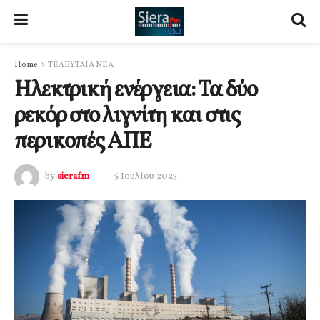
Home
ΤΕΛΕΥΤΑΙΑ ΝΕΑ
Ηλεκτρική ενέργεια: Τα δύο
ρεκόρ στο λιγνίτη και στις
περικοπές ΑΠΕ
by
sierafm
5 Ιουλίου 2025