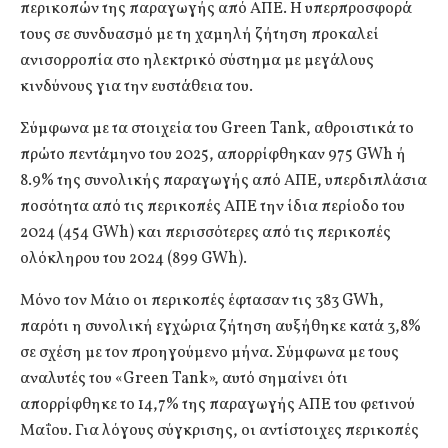
περικοπών της παραγωγής από ΑΠΕ. Η υπερπροσφορά
τους σε συνδυασμό με τη χαμηλή ζήτηση προκαλεί
ανισορροπία στο ηλεκτρικό σύστημα με μεγάλους
κινδύνους για την ευστάθεια του.
Σύμφωνα με τα στοιχεία του Green Tank, αθροιστικά το
πρώτο πεντάμηνο του 2025, απορρίφθηκαν 975 GWh ή
8.9% της συνολικής παραγωγής από ΑΠΕ, υπερδιπλάσια
ποσότητα από τις περικοπές ΑΠΕ την ίδια περίοδο του
2024 (454 GWh) και περισσότερες από τις περικοπές
ολόκληρου του 2024 (899 GWh).
Μόνο τον Μάιο οι περικοπές έφτασαν τις 383 GWh,
παρότι η συνολική εγχώρια ζήτηση αυξήθηκε κατά 3,8%
σε σχέση με τον προηγούμενο μήνα. Σύμφωνα με τους
αναλυτές του «Green Tank», αυτό σημαίνει ότι
απορρίφθηκε το 14,7% της παραγωγής ΑΠΕ του φετινού
Μαΐου. Για λόγους σύγκρισης, οι αντίστοιχες περικοπές