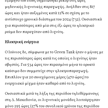
εξάμηνο του έτους σημειώθηκε ρεκόρ στις ώρες
μηδενικής λιγνιτικής παραγωγής. Ανήλθαν στις 817
ώρες και ήταν αυξημένες κατά 12% σε σχέση με το
αντίστοιχο χρονικό διάστημα του 2024 (732). Ουσιαστικά
για περισσότερες από μία στις έξι ώρες το ηλεκτρικό
ρεύμα δεν παραγόταν από λιγνίτη.
Ηλεκτρική ενέργεια
Ο Ιούνιος δε, σύμφωνα με το Green Tank ήταν ο μήνας με
τις περισσότερες ώρες κατά τις οποίες ο λιγνίτης ήταν
σβηστός. Για 534 ώρες τον περασμένο μήνα το ορυκτό
καύσιμο δεν συμμετείχε στην ηλεκτροπαραγωγή.
Επιπλέον για 20 συνεχόμενες μέρες (470 ώρες) το
ενεργειακό μίγμα ήταν καθαρό από το λιγνίτη.
Ουσιαστικά μετά τη λήξη της περιόδου τηλεθέρμανσης
στη Δ. Μακεδονία, οι λιγνιτικές μονάδες λειτούργησαν
μόνο 295 ώρες (27% του συνολικού χρόνου της περιόδου