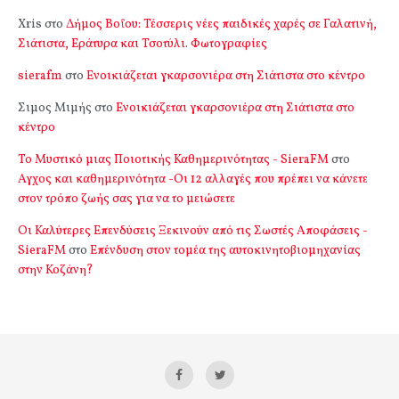
Xris
στο
Δήμος Βοΐου: Τέσσερις νέες παιδικές χαρές σε Γαλατινή,
Σιάτιστα, Εράτυρα και Τσοτύλι. Φωτογραφίες
sierafm
στο
Ενοικιάζεται γκαρσονιέρα στη Σιάτιστα στο κέντρο
Σιμος Μιμής
στο
Ενοικιάζεται γκαρσονιέρα στη Σιάτιστα στο
κέντρο
Το Μυστικό μιας Ποιοτικής Καθημερινότητας - SieraFM
στο
Αγχος και καθημερινότητα -Οι 12 αλλαγές που πρέπει να κάνετε
στον τρόπο ζωής σας για να το μειώσετε
Οι Καλύτερες Επενδύσεις Ξεκινούν από τις Σωστές Αποφάσεις -
SieraFM
στο
Επένδυση στον τομέα της αυτοκινητοβιομηχανίας
στην Κοζάνη?