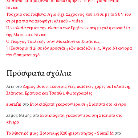
Σιάτιστα: Ετοιμάζονται οι καβαλάρηδες. Η ΕΡΤ για το έθιμο.
Βίντεο
Τροχαίο στα Γρεβενά: Άγιο είχε 24χρονος που έπεσε με το SUV του
σε ρέμα για να αποφύγει αλεπού – video
Η νεολαία γέμισε την πλατεία των Γρεβενών στη μεγάλη συναυλία
της Marseaux. Βίντεο
Ο Γιώργος Τσελεπής στον Μακεδονικό Σιάτιστας
Ἡ Καστοριὰ τίμησε τὸν προστάτη τῶν παιδιῶν της, Ἅγιο Νικάνορα
τὸν Θαυματουργό
Πρόσφατα σχόλια
Xris
στο
Δήμος Βοΐου: Τέσσερις νέες παιδικές χαρές σε Γαλατινή,
Σιάτιστα, Εράτυρα και Τσοτύλι. Φωτογραφίες
sierafm
στο
Ενοικιάζεται γκαρσονιέρα στη Σιάτιστα στο κέντρο
Σιμος Μιμής
στο
Ενοικιάζεται γκαρσονιέρα στη Σιάτιστα στο
κέντρο
Το Μυστικό μιας Ποιοτικής Καθημερινότητας - SieraFM
στο