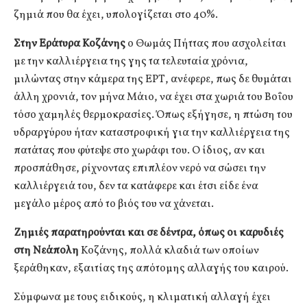
ζημιά που θα έχει, υπολογίζεται στο 40%.
Στην Εράτυρα Κοζάνης
ο Θωμάς Πήττας που ασχολείται
με την καλλιέργεια της γης τα τελευταία χρόνια,
μιλώντας στην κάμερα της ΕΡΤ, ανέφερε, πως δε θυμάται
άλλη χρονιά, τον μήνα Μάιο, να έχει στα χωριά του Βοΐου
τόσο χαμηλές θερμοκρασίες. Όπως εξήγησε, η πτώση του
υδραργύρου ήταν καταστροφική για την καλλιέργεια της
πατάτας που φύτεψε στο χωράφι του. Ο ίδιος, αν και
προσπάθησε, ρίχνοντας επιπλέον νερό να σώσει την
καλλιέργειά του, δεν τα κατάφερε και έτσι είδε ένα
μεγάλο μέρος από το βιός του να χάνεται.
Ζημιές παρατηρούνται και σε δέντρα, όπως οι καρυδιές
στη Νεάπολη
Κοζάνης, πολλά κλαδιά των οποίων
ξεράθηκαν, εξαιτίας της απότομης αλλαγής του καιρού.
Σύμφωνα με τους ειδικούς, η κλιματική αλλαγή έχει