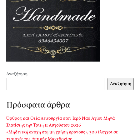
Αναζήτηση
Αναζήτηση
Πρόσφατα άρθρα
Όρθρος και Θεία Λειτουργία στον Ιερό Ναό Αγίου Μηνά
Σιατίστης την Τρίτη 11 Αυγούστου 2026
«Μηδενική ανοχή στη μη χρήση κράνους», 309 έλεγχοι σε
περιοχές της Δυτικής Μακεδονίας