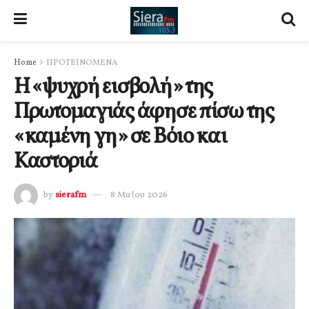
Home
ΠΡΟΤΕΙΝΟΜΕΝΑ
Η «ψυχρή εισβολή» της
Πρωτομαγιάς άφησε πίσω της
«καμένη γη» σε Βόιο και
Καστοριά
by
sierafm
8 Μαΐου 2026