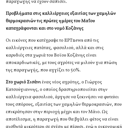
παραγωγής να έχουν σαπίσει.
Προβλήματα στις καλλιέργειες εξαιτίας των χαμηλών
θερμοκρασιών τις πρώτες ημέρες του Μαΐου
καταγράφονται και στο νομό Κοζάνης
Οι εικόνες που κατέγραψε το ΕΡΤnews από τις
καλλιέργειες πατάτας, φασολιού, αλλά και στις
καρυδιές στα χωριά του Βοϊου Κοζάνης είναι
αποκαρδιωτικές, με τους αγρότες να μιλούν για πτώση
της παραγωγής, που αγγίζει το 50%.
Στο χωριό Σισάνι
ένας νέος αγρότης, ο Γιώργος
Κατσούγιαννης, ο οποίος δραστηριοποιείται στην
καλλιέργεια φασολιού, άργησε να ξεκινήσει να φυτεύει
τους σπόρους, εξαιτίας των χαμηλών θερμοκρασιών, που
επικράτησαν στην περιοχή μέχρι και τον Μάιο. Ως
αποτέλεσμα, η παραγωγή που θα βγάλει φέτος να είναι
αισθητά μικρότερη σε σχέση με πέρυσι, ενώ η οικονομική