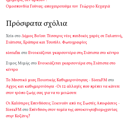
ημίμετρα, δεν αρκούν !
Ομοσπονδία Γούνας: αποχαιρετούμε τον Γεώργιο Κεχαγιά
Πρόσφατα σχόλια
Xris
στο
Δήμος Βοΐου: Τέσσερις νέες παιδικές χαρές σε Γαλατινή,
Σιάτιστα, Εράτυρα και Τσοτύλι. Φωτογραφίες
sierafm
στο
Ενοικιάζεται γκαρσονιέρα στη Σιάτιστα στο κέντρο
Σιμος Μιμής
στο
Ενοικιάζεται γκαρσονιέρα στη Σιάτιστα στο
κέντρο
Το Μυστικό μιας Ποιοτικής Καθημερινότητας - SieraFM
στο
Αγχος και καθημερινότητα -Οι 12 αλλαγές που πρέπει να κάνετε
στον τρόπο ζωής σας για να το μειώσετε
Οι Καλύτερες Επενδύσεις Ξεκινούν από τις Σωστές Αποφάσεις -
SieraFM
στο
Επένδυση στον τομέα της αυτοκινητοβιομηχανίας
στην Κοζάνη?