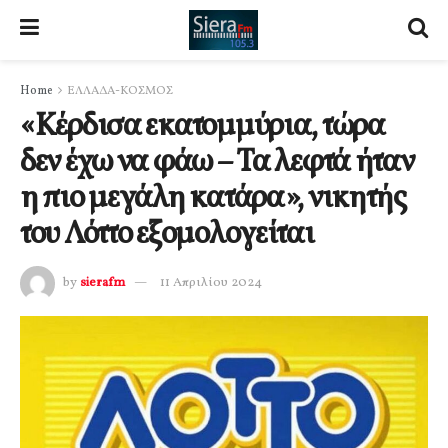
Home
ΕΛΛΑΔΑ-ΚΟΣΜΟΣ
«Κέρδισα εκατομμύρια, τώρα
δεν έχω να φάω – Τα λεφτά ήταν
η πιο μεγάλη κατάρα», νικητής
του Λόττο εξομολογείται
by
sierafm
11 Απριλίου 2024