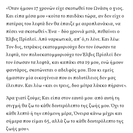
«Όταν ήμουν 17 χρονών είχε σκοτωθεί του Ωνάση ο γιος.
Και είπα μέσα μου «κοίτα το παιδάκι τώρα, αν δεν είχε ο
πατέρας του λεφτά δεν θα έπαιζε με αεροπλανάκια, να
πέσει να σκοτωθεί». Ένα – δύο χρονιά μετά, πεθαίνει ο
Έλβις Πρίσλεϊ. Από ναρκωτικά, απ’ ό,τι λένε. Και λέω:
Τον δις, τετράκις εκατομμυριούχο δεν τον έσωσαν τα
λεφτά, τον πολυεκατομμυριούχο τον Έλβις Πρίσλεϊ δεν
τον έσωσαν τα λεφτά, και καπάκι στα 19 μου, ενώ ήμουν
φαντάρος, σκοτώνεται ο αδελφός μου. Που κι εμείς
ήμασταν μία οικογένεια που οι πολυτέλειες δεν μας
έλειπαν. Και λέω «και οι τρεις, δυο μέτρα λάκκο πήρανε».
Άρα γιατί ζούμε; Και είπα στον εαυτό μου: από αυτή τη
στιγμή θα ζω το κάθε δευτερόλεπτο της ζωής μου. Όχι το
κάθε λεπτό ή την επόμενη μέρα, Όνειρα κάνω μέχρι και
σήμερα που είμαι 65, αλλά ζω το κάθε δευτερόλεπτο της
ζωής μου».