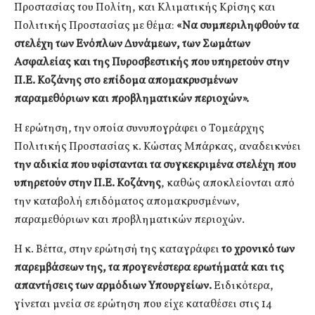
Προστασίας του Πολίτη, και Κλιματικής Κρίσης και
Πολιτικής Προστασίας με θέμα:
«
Να συμπεριληφθούν τα
στελέχη των Ενόπλων Δυνάμεων, των Σωμάτων
Ασφαλείας και της Πυροσβεστικής που υπηρετούν στην
Π.Ε. Κοζάνης στο επίδομα απομακρυσμένων
παραμεθόριων και προβληματικών περιοχών
».
Η ερώτηση, την οποία συνυπογράφει ο Τομεάρχης
Πολιτικής Προστασίας κ. Κώστας Μπάρκας, αναδεικνύει
την αδικία που υφίστανται τα συγκεκριμένα στελέχη που
υπηρετούν στην Π.Ε. Κοζάνης
, καθώς αποκλείονται από
την καταβολή επιδόματος απομακρυσμένων,
παραμεθόριων και προβληματικών περιοχών.
Η κ. Βέττα, στην ερώτησή της καταγράφει
το χρονικό των
παρεμβάσεων της, τα προγενέστερα ερωτήματά και τις
απαντήσεις των αρμόδιων Υπουργείων.
Ειδικότερα,
γίνεται μνεία σε ερώτηση που είχε καταθέσει στις 14