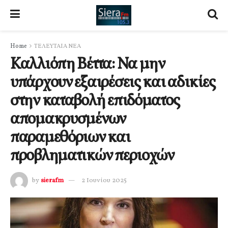
Home
ΤΕΛΕΥΤΑΙΑ ΝΕΑ
Καλλιόπη Βέττα: Να μην
υπάρχουν εξαιρέσεις και αδικίες
στην καταβολή επιδόματος
απομακρυσμένων
παραμεθόριων και
προβληματικών περιοχών
by
sierafm
2 Ιουνίου 2025