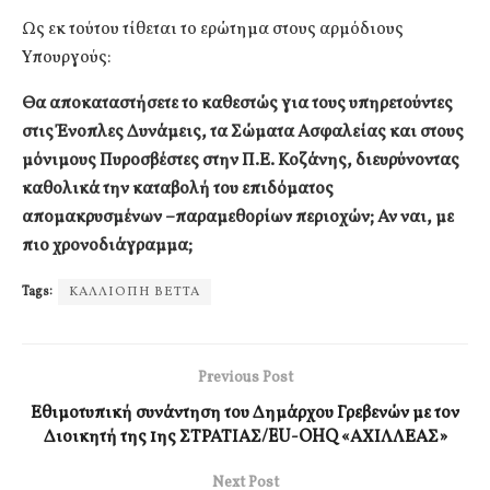
Ως εκ τούτου τίθεται το ερώτημα στους αρμόδιους
Υπουργούς:
Θα αποκαταστήσετε το καθεστώς για
τους υπηρετούντες
στις Ένοπλες Δυνάμεις, τα Σώματα Ασφαλείας και στους
μόνιμους Πυροσβέστες στην Π.Ε. Κοζάνης, διευρύνοντας
καθολικά την καταβολή του επιδόματος
απομακρυσμένων –παραμεθορίων περιοχών; Αν ναι, με
πιο χρονοδιάγραμμα;
Tags:
ΚΑΛΛΙΟΠΗ ΒΕΤΤΑ
Previous Post
Εθιμοτυπική συνάντηση του Δημάρχου Γρεβενών με τον
Διοικητή της 1ης ΣΤΡΑΤΙΑΣ/EU-OHQ «ΑΧΙΛΛΕΑΣ»
Next Post