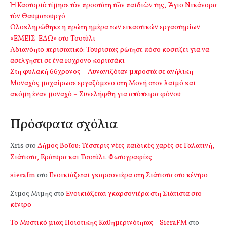
Ἡ Καστοριὰ τίμησε τὸν προστάτη τῶν παιδιῶν της, Ἅγιο Νικάνορα
τὸν Θαυματουργό
Ολοκληρώθηκε η πρώτη ημέρα των εικαστικών εργαστηρίων
«ΕΜΕΙΣ-ΕΔΩ» στο Τσοτύλι
Αδιανόητο περιστατικό: Τουρίστας ρώτησε πόσο κοστίζει για να
ασελγήσει σε ένα 10χρονο κοριτσάκι
Στη φυλακή 66χρονος – Αυνανιζόταν μπροστά σε ανήλικη
Μοναχός μαχαίρωσε εργαζόμενο στη Μονή στον λαιμό και
ακόμη έναν μοναχό – Συνελήφθη για απόπειρα φόνου
Πρόσφατα σχόλια
Xris
στο
Δήμος Βοΐου: Τέσσερις νέες παιδικές χαρές σε Γαλατινή,
Σιάτιστα, Εράτυρα και Τσοτύλι. Φωτογραφίες
sierafm
στο
Ενοικιάζεται γκαρσονιέρα στη Σιάτιστα στο κέντρο
Σιμος Μιμής
στο
Ενοικιάζεται γκαρσονιέρα στη Σιάτιστα στο
κέντρο
Το Μυστικό μιας Ποιοτικής Καθημερινότητας - SieraFM
στο