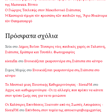
της Marseaux. Βίντεο
Ο Γιώργος Τσελεπής στον Μακεδονικό Σιάτιστας
Ἡ Καστοριὰ τίμησε τὸν προστάτη τῶν παιδιῶν της, Ἅγιο Νικάνορα
τὸν Θαυματουργό
Πρόσφατα σχόλια
Xris
στο
Δήμος Βοΐου: Τέσσερις νέες παιδικές χαρές σε Γαλατινή,
Σιάτιστα, Εράτυρα και Τσοτύλι. Φωτογραφίες
sierafm
στο
Ενοικιάζεται γκαρσονιέρα στη Σιάτιστα στο κέντρο
Σιμος Μιμής
στο
Ενοικιάζεται γκαρσονιέρα στη Σιάτιστα στο
κέντρο
Το Μυστικό μιας Ποιοτικής Καθημερινότητας - SieraFM
στο
Αγχος και καθημερινότητα -Οι 12 αλλαγές που πρέπει να κάνετε
στον τρόπο ζωής σας για να το μειώσετε
Οι Καλύτερες Επενδύσεις Ξεκινούν από τις Σωστές Αποφάσεις -
SieraFM
στο
Επένδυση στον τομέα της αυτοκινητοβιομηχανίας