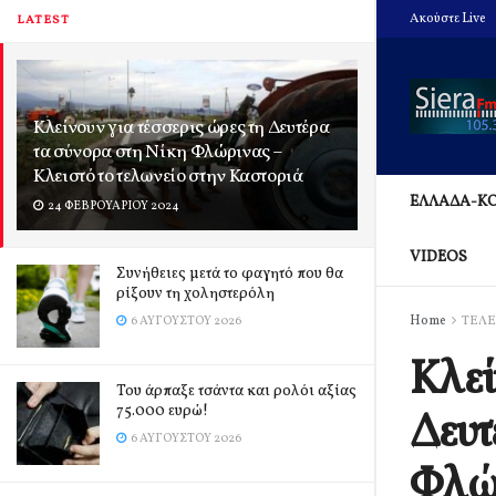
Ακούστε Live
LATEST
Κλείνουν για τέσσερις ώρες τη Δευτέρα
τα σύνορα στη Νίκη Φλώρινας –
Κλειστό το τελωνείο στην Καστοριά
ΕΛΛΑΔΑ-Κ
24 ΦΕΒΡΟΥΑΡΊΟΥ 2024
VIDEOS
Συνήθειες μετά το φαγητό που θα
ρίξουν τη χοληστερόλη
Home
ΤΕΛΕ
6 ΑΥΓΟΎΣΤΟΥ 2026
Κλεί
Του άρπαξε τσάντα και ρολόι αξίας
75.000 ευρώ!
Δευτ
6 ΑΥΓΟΎΣΤΟΥ 2026
Φλώρ