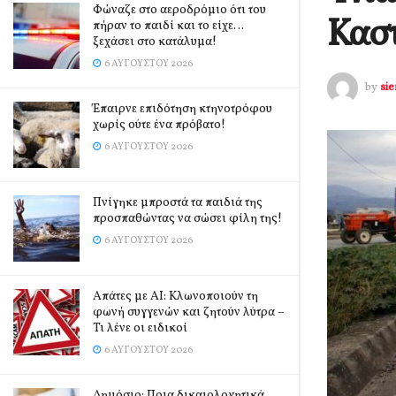
Φώναζε στο αεροδρόμιο ότι του
Κασ
πήραν το παιδί και το είχε…
ξεχάσει στο κατάλυμα!
6 ΑΥΓΟΎΣΤΟΥ 2026
by
si
Έπαιρνε επιδότηση κτηνοτρόφου
χωρίς ούτε ένα πρόβατο!
6 ΑΥΓΟΎΣΤΟΥ 2026
Πνίγηκε μπροστά τα παιδιά της
προσπαθώντας να σώσει φίλη της!
6 ΑΥΓΟΎΣΤΟΥ 2026
Απάτες με AI: Κλωνοποιούν τη
φωνή συγγενών και ζητούν λύτρα –
Τι λένε οι ειδικοί
6 ΑΥΓΟΎΣΤΟΥ 2026
Δημόσιο: Ποια δικαιολογητικά