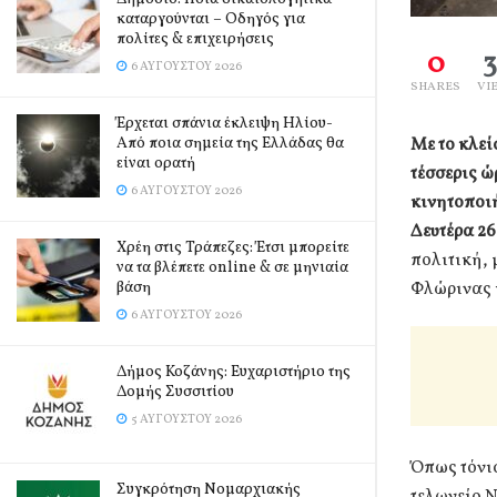
καταργούνται – Οδηγός για
πολίτες & επιχειρήσεις
0
6 ΑΥΓΟΎΣΤΟΥ 2026
SHARES
VI
Έρχεται σπάνια έκλειψη Ηλίου-
Με το κλεί
Από ποια σημεία της Ελλάδας θα
είναι ορατή
τέσσερις ώ
6 ΑΥΓΟΎΣΤΟΥ 2026
κινητοποιή
Δευτέρα 2
Χρέη στις Τράπεζες: Έτσι μπορείτε
πολιτική,
να τα βλέπετε online & σε μηνιαία
Φλώρινας 
βάση
6 ΑΥΓΟΎΣΤΟΥ 2026
Δήμος Κοζάνης: Ευχαριστήριο της
Δομής Συσσιτίου
5 ΑΥΓΟΎΣΤΟΥ 2026
Όπως τόνι
Συγκρότηση Νομαρχιακής
τελωνείο Ν