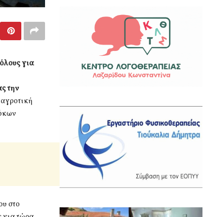
 όλους για
ας την
ή αγροτική
λόκων
ου στο
ε για τώρα