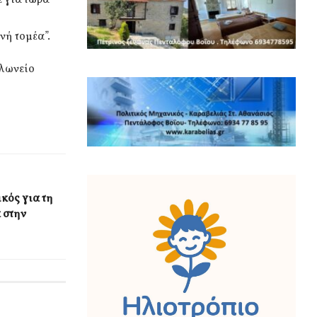
νή τομέα”.
ελωνείο
κός για τη
 στην