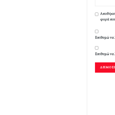
Αποθήκευ
φορά που
Επιθυμώ να 
Επιθυμώ να 