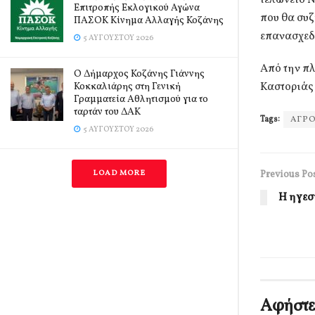
Επιτροπής Εκλογικού Αγώνα
που θα συζ
ΠΑΣΟΚ Κίνημα Αλλαγής Κοζάνης
επανασχεδι
5 ΑΥΓΟΎΣΤΟΥ 2026
Από την πλ
Ο Δήμαρχος Κοζάνης Γιάννης
Καστοριάς
Κοκκαλιάρης στη Γενική
Γραμματεία Αθλητισμού για το
ταρτάν του ΔΑΚ
Tags:
ΑΓΡ
5 ΑΥΓΟΎΣΤΟΥ 2026
Previous Po
LOAD MORE
Η ηγεσ
Αφήστε