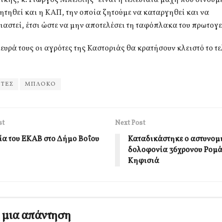
ητηθεί και η ΚΑΠ, την οποία ζητούμε να καταργηθεί και να
αστεί, έτσι ώστε να μην αποτελέσει τη ταφόπλακα του πρωτογε
ευρά τους οι αγρότες της Καστοριάς θα κρατήσουν κλειστό το τ
ΟΤΕΣ
ΜΠΛΟΚΟ
st
Next Post
ία του ΕΚΑΒ στο Δήμο Βοΐου
Καταδικάστηκε ο αστυνομι
δολοφονία 36χρονου Ρομά
Κηφισιά
 μια απάντηση