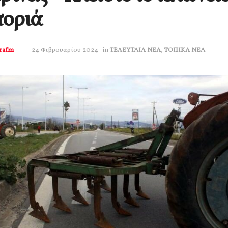
τοριά
erafm
24 Φεβρουαρίου 2024
in
ΤΕΛΕΥΤΑΙΑ ΝΕΑ
,
ΤΟΠΙΚΑ ΝΕΑ