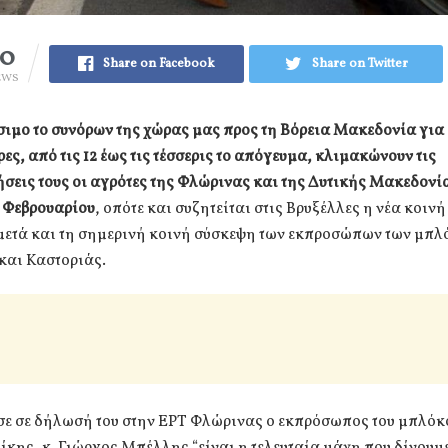
30
Share on Facebook
Share on Twitter
EWS
σιμο το συνόρων της χώρας μας προς τη Βόρεια Μακεδονία για
ρες, από τις 12 έως τις τέσσερις το απόγευμα, κλιμακώνουν τις
σεις τους οι αγρότες της Φλώρινας και της Δυτικής Μακεδονί
6 Φεβρουαρίου
, οπότε και συζητείται στις Βρυξέλλες η νέα κοιν
 μετά και τη σημερινή κοινή σύσκεψη των εκπροσώπων των μπ
και Καστοριάς.
σε σε δήλωσή του στην ΕΡΤ Φλώρινας ο εκπρόσωπος του μπλόκ
ίκης, κ. Γιώργος Μπέλλης “είναι η τελευταία μάχη που δίνουμ