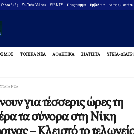
O Σταθμός
YouTube Videos
WEB TV
Πρόγραμμα
Εμβέλεια
Διαφημιστείτε
ΟΣΜΟΣ
ΤΟΠΙΚΑ ΝΕΑ
ΑΘΛΗΤΙΚΑ
ΣΙΑΤΙΣΤΑ
ΥΓΕΙΑ-ΔΙΑΤ
ΥΤΑΙΑ ΝΕΑ
νουν για τέσσερις ώρες τη
έρα τα σύνορα στη Νίκη
ινας – Κλειστό το τελωνεί