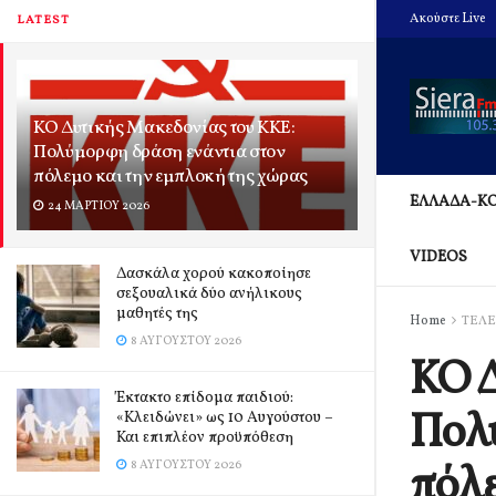
Ακούστε Live
LATEST
ΚΟ Δυτικής Μακεδονίας του ΚΚΕ:
Πολύμορφη δράση ενάντια στον
πόλεμο και την εμπλοκή της χώρας
ΕΛΛΑΔΑ-Κ
24 ΜΑΡΤΊΟΥ 2026
VIDEOS
Δασκάλα χορού κακοποίησε
σεξουαλικά δύο ανήλικους
μαθητές της
Home
ΤΕΛΕ
8 ΑΥΓΟΎΣΤΟΥ 2026
ΚΟ Δ
Έκτακτο επίδομα παιδιού:
Πολύ
«Κλειδώνει» ως 10 Αυγούστου –
Και επιπλέον προϋπόθεση
πόλε
8 ΑΥΓΟΎΣΤΟΥ 2026