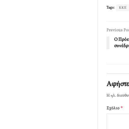
Tags:
ΚΚΕ
Previous Po
Ο Πρόε
συνέδρ
Αφήστε
Η ηλ. διεύθυ
*
Σχόλιο