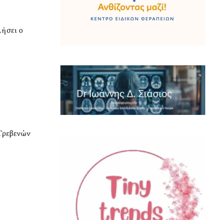
λήσει ο
 Γρεβενών