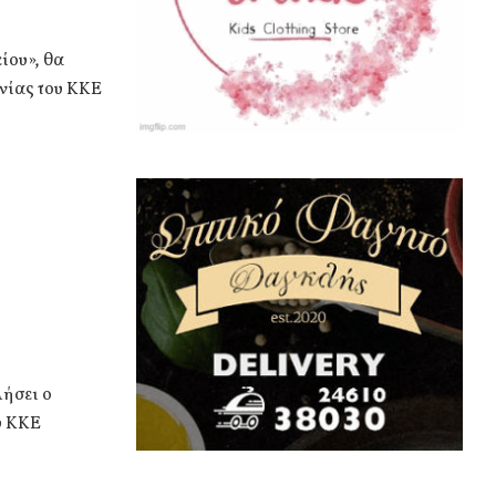
ίου», θα
νίας του ΚΚΕ
λήσει ο
υ ΚΚΕ