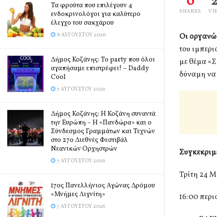
0
Τα φρούτα που επιλέγουν 4
SHARES
VI
ενδοκρινολόγοι για καλύτερο
έλεγχο του σακχάρου
8 ΑΥΓΟΎΣΤΟΥ 2026
Οι οργανώ
του ιμπερι
Δήμος Κοζάνης: Το party που όλοι
με θέμα «Σ
αγαπήσαμε επιστρέφει! – Daddy
δύναμη να 
Cool
7 ΑΥΓΟΎΣΤΟΥ 2026
Δήμος Κοζάνης: Η Κοζάνη συναντά
την Ευρώπη – Η «Πανδώρα» και ο
Σύνδεσμος Γραμμάτων και Τεχνών
στο 27ο Διεθνές Φεστιβάλ
Νεανικών Ορχηστρών
Συγκεκριμ
7 ΑΥΓΟΎΣΤΟΥ 2026
Τρίτη 24 Μ
17ος Πανελλήνιος Αγώνας Δρόμου
«Μνήμες Λιγνίτη»
16:00 περι
7 ΑΥΓΟΎΣΤΟΥ 2026