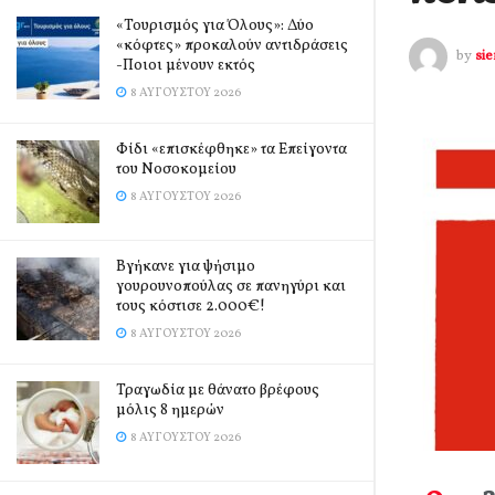
«Τουρισμός για Όλους»: Δύο
«κόφτες» προκαλούν αντιδράσεις
by
si
-Ποιοι μένουν εκτός
8 ΑΥΓΟΎΣΤΟΥ 2026
Φίδι «επισκέφθηκε» τα Επείγοντα
του Νοσοκομείου
8 ΑΥΓΟΎΣΤΟΥ 2026
Βγήκανε για ψήσιμο
γουρουνοπούλας σε πανηγύρι και
τους κόστισε 2.000€!
8 ΑΥΓΟΎΣΤΟΥ 2026
Τραγωδία με θάνατο βρέφους
μόλις 8 ημερών
8 ΑΥΓΟΎΣΤΟΥ 2026