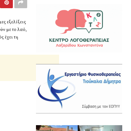
μες εξελίξεις
ύν με το λαό,
ς έχει τη