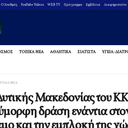
O Σταθμός
YouTube Videos
WEB TV
Πρόγραμμα
Εμβέλεια
Διαφημιστείτε
ΟΣΜΟΣ
ΤΟΠΙΚΑ ΝΕΑ
ΑΘΛΗΤΙΚΑ
ΣΙΑΤΙΣΤΑ
ΥΓΕΙΑ-ΔΙΑΤ
ΥΤΑΙΑ ΝΕΑ
υτικής Μακεδονίας του ΚΚ
μορφη δράση ενάντια στο
μο και την εμπλοκή της χ