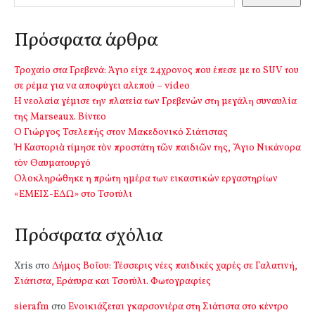
Πρόσφατα άρθρα
Τροχαίο στα Γρεβενά: Άγιο είχε 24χρονος που έπεσε με το SUV του
σε ρέμα για να αποφύγει αλεπού – video
Η νεολαία γέμισε την πλατεία των Γρεβενών στη μεγάλη συναυλία
της Marseaux. Βίντεο
Ο Γιώργος Τσελεπής στον Μακεδονικό Σιάτιστας
Ἡ Καστοριὰ τίμησε τὸν προστάτη τῶν παιδιῶν της, Ἅγιο Νικάνορα
τὸν Θαυματουργό
Ολοκληρώθηκε η πρώτη ημέρα των εικαστικών εργαστηρίων
«ΕΜΕΙΣ-ΕΔΩ» στο Τσοτύλι
Πρόσφατα σχόλια
Xris
στο
Δήμος Βοΐου: Τέσσερις νέες παιδικές χαρές σε Γαλατινή,
Σιάτιστα, Εράτυρα και Τσοτύλι. Φωτογραφίες
sierafm
στο
Ενοικιάζεται γκαρσονιέρα στη Σιάτιστα στο κέντρο