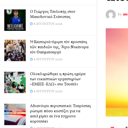
Ο Γιώργος Τσελεπής στον
by
si
Μακεδονικό Σιάτιστας
8 ΑΥΓΟΎΣΤΟΥ 2026
Ἡ Καστοριὰ τίμησε τὸν προστάτη
τῶν παιδιῶν της, Ἅγιο Νικάνορα
τὸν Θαυματουργό
8 ΑΥΓΟΎΣΤΟΥ 2026
Ολοκληρώθηκε η πρώτη ημέρα
των εικαστικών εργαστηρίων
«ΕΜΕΙΣ-ΕΔΩ» στο Τσοτύλι
8 ΑΥΓΟΎΣΤΟΥ 2026
Αδιανόητο περιστατικό: Τουρίστας
ρώτησε πόσο κοστίζει για να
ασελγήσει σε ένα 10χρονο
κοριτσάκι