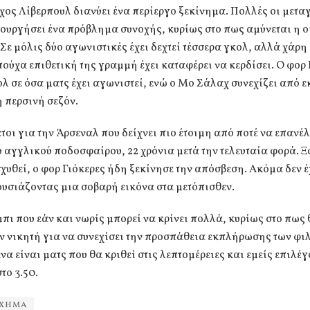
ος Λίβερπουλ διανύει ένα περίεργο ξεκίνημα. Πολλές οι μετα
ουργήσει ένα πρόβλημα συνοχής, κυρίως στο πως αμύνεται η 
 Σε μόλις δύο αγωνιστικές έχει δεχτεί τέσσερα γκολ, αλλά χάρη
ούχα επιθετική της γραμμή έχει καταφέρει να κερδίσει. Ο φορ Ε
ολ σε όσα ματς έχει αγωνιστεί, ενώ ο Μο Σάλαχ συνεχίζει από ε
η περσινή σεζόν.
ετοι για την Άρσεναλ που δείχνει πιο έτοιμη από ποτέ να επανέλ
 αγγλικού ποδοσφαίρου, 22 χρόνια μετά την τελευταία φορά. 
σχυθεί, ο φορ Γιόκερες ήδη ξεκίνησε την απόσβεση. Ακόμα δεν έχ
υσιάζοντας μια σοβαρή εικόνα στα μετόπισθεν.
μπι που εάν και νωρίς μπορεί να κρίνει πολλά, κυρίως στο πως
 νικητή για να συνεχίσει την προσπάθεια εκπλήρωσης των φι
α είναι ματς που θα κριθεί στις λεπτομέρειες και εμείς επιλέγ
το 3.50.
ΙΧΗΜΑ