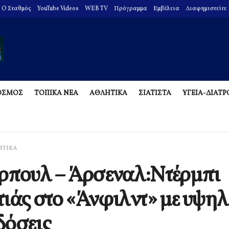
O Σταθμός
YouTube Videos
WEB TV
Πρόγραμμα
Εμβέλεια
Διαφημιστείτε
ΟΣΜΟΣ
ΤΟΠΙΚΑ ΝΕΑ
ΑΘΛΗΤΙΚΑ
ΣΙΑΤΙΣΤΑ
ΥΓΕΙΑ-ΔΙΑΤ
ΗΤΙΚΑ
ρπουλ – Άρσεναλ:Ντέρμπι
ιάς στο «Άνφιλντ» με υψηλ
δόσεις