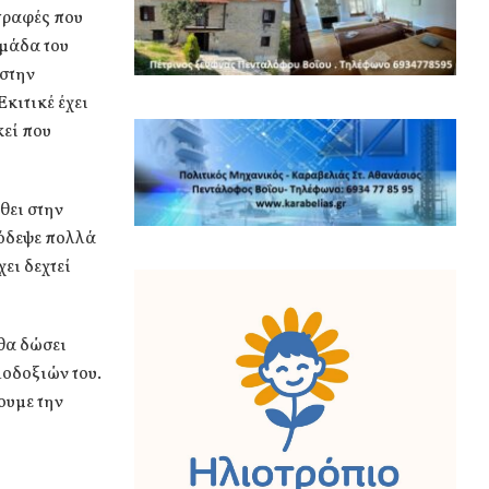
γραφές που
ομάδα του
 στην
κιτικέ έχει
κεί που
θει στην
Ξόδεψε πολλά
ει δεχτεί
 θα δώσει
λοδοξιών του.
ουμε την