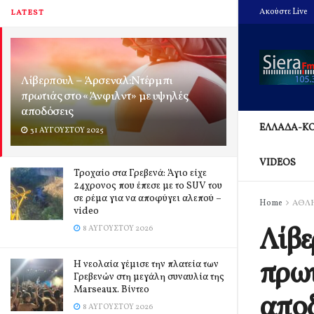
Ακούστε Live
LATEST
Λίβερπουλ – Άρσεναλ:Ντέρμπι
πρωτιάς στο «Άνφιλντ» με υψηλές
αποδόσεις
ΕΛΛΑΔΑ-Κ
31 ΑΥΓΟΎΣΤΟΥ 2025
VIDEOS
Τροχαίο στα Γρεβενά: Άγιο είχε
24χρονος που έπεσε με το SUV του
σε ρέμα για να αποφύγει αλεπού –
Home
ΑΘΛ
video
Λίβε
8 ΑΥΓΟΎΣΤΟΥ 2026
πρωτ
Η νεολαία γέμισε την πλατεία των
Γρεβενών στη μεγάλη συναυλία της
Marseaux. Βίντεο
απο
8 ΑΥΓΟΎΣΤΟΥ 2026