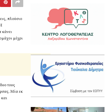
εις, πλούσιο
 Η
α κάνει
νομάχοι μέχρι
 δυο τους
ύρσας. Μία εκ
 και