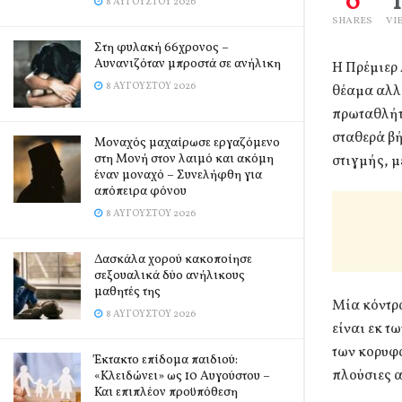
0
8 ΑΥΓΟΎΣΤΟΥ 2026
SHARES
VI
Στη φυλακή 66χρονος –
Αυνανιζόταν μπροστά σε ανήλικη
Η Πρέμιερ 
8 ΑΥΓΟΎΣΤΟΥ 2026
θέαμα αλλά
πρωταθλήτρ
σταθερά βή
Μοναχός μαχαίρωσε εργαζόμενο
στη Μονή στον λαιμό και ακόμη
στιγμής, μ
έναν μοναχό – Συνελήφθη για
απόπειρα φόνου
8 ΑΥΓΟΎΣΤΟΥ 2026
Δασκάλα χορού κακοποίησε
σεξουαλικά δύο ανήλικους
μαθητές της
Μία κόντρα
8 ΑΥΓΟΎΣΤΟΥ 2026
είναι εκ τ
των κορυφ
Έκτακτο επίδομα παιδιού:
πλούσιες α
«Κλειδώνει» ως 10 Αυγούστου –
Και επιπλέον προϋπόθεση