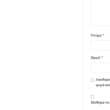
*
Όνομα
*
Email
Αποθήκευ
φορά που
Επιθυμώ να 