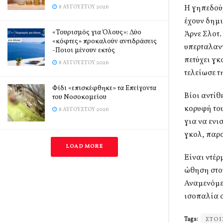
Η γηπεδούχ
8 ΑΥΓΟΎΣΤΟΥ 2026
έχουν δημι
«Τουρισμός για Όλους»: Δύο
Άρνε Σλοτ.
«κόφτες» προκαλούν αντιδράσεις
υπερταλαντ
-Ποιοι μένουν εκτός
πετύχει γκ
8 ΑΥΓΟΎΣΤΟΥ 2026
τελείωσε τ
Φίδι «επισκέφθηκε» τα Επείγοντα
Βίοι αντίθ
του Νοσοκομείου
κορυφή του
8 ΑΥΓΟΎΣΤΟΥ 2026
για να ενι
γκολ, παρο
LOAD MORE
Είναι ντέρ
ώθηση στον
Αναμενόμεν
ισοπαλία σ
Tags:
ΣΤΟ