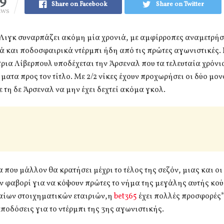
19
Share on Facebook
Share on Twitter
EWS
Λιγκ συναρπάζει ακόμη μία χρονιά, με αμφίρροπες αναμετρήσ
 και ποδοσφαιρικά ντέρμπι ήδη από τις πρώτες αγωνιστικές.
ια Λίβερπουλ υποδέχεται την Άρσεναλ που τα τελευταία χρόνι
ματα προς τον τίτλο. Με 2/2 νίκες έχουν προχωρήσει οι δύο μο
ε τη δε Άρσεναλ να μην έχει δεχτεί ακόμα γκολ.
 που μάλλον θα κρατήσει μέχρι το τέλος της σεζόν, μιας και οι
ων φαβορί για να κόψουν πρώτες το νήμα της μεγάλης αυτής κο
αίων στοιχηματικών εταιριών,η
bet365
έχει πολλές προσφορές*
ποδόσεις για το ντέρμπι της 3ης αγωνιστικής.