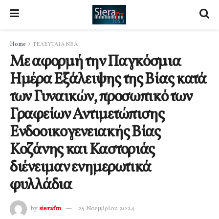
Home
ΤΕΛΕΥΤΑΙΑ ΝΕΑ
Με αφορμή την Παγκόσμια
Ημέρα Εξάλειψης της Βίας κατά
των Γυναικών, προσωπικό των
Γραφείων Αντιμετώπισης
Ενδοοικογενειακής Βίας
Κοζάνης και Καστοριάς
διένειμαν ενημερωτικά
φυλλάδια
by
sierafm
25 Νοεμβρίου 2024