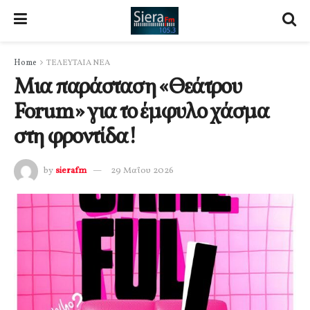
Home
ΤΕΛΕΥΤΑΙΑ ΝΕΑ
Μια παράσταση «Θεάτρου
Forum» για το έμφυλο χάσμα
στη φροντίδα!
by
sierafm
29 Μαΐου 2026