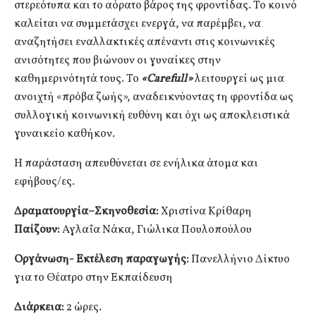
στερεότυπα και το αόρατο βάρος της φροντίδας. Το κοινό
καλείται να συμμετάσχει ενεργά, να παρέμβει, να
αναζητήσει εναλλακτικές απέναντι στις κοινωνικές
ανισότητες που βιώνουν οι γυναίκες στην
καθημερινότητά τους. Το
«Carefull»
λειτουργεί ως μια
ανοιχτή «πρόβα ζωής», αναδεικνύοντας τη φροντίδα ως
συλλογική κοινωνική ευθύνη και όχι ως αποκλειστικά
γυναικείο καθήκον.
Η παράσταση απευθύνεται σε ενήλικα άτομα και
εφήβους/ες.
Δραματουργία–Σκηνοθεσία:
Χριστίνα Κρίθαρη
Παίζουν:
Αγλαΐα Νάκα, Γιώλικα Πουλοπούλου
Οργάνωση- Εκτέλεση παραγωγής:
Πανελλήνιο Δίκτυο
για το Θέατρο στην Εκπαίδευση
Διάρκεια:
2 ώρες.