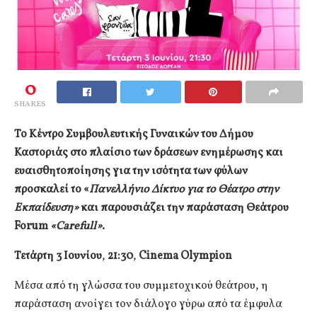
0
SHARES
Το Κέντρο Συμβουλευτικής Γυναικών του Δήμου
Καστοριάς στο πλαίσιο των δράσεων ενημέρωσης και
ευαισθητοποίησης για την ισότητα των φύλων
προσκαλεί το «
Πανελλήνιο Δίκτυο για το Θέατρο στην
Εκπαίδευση»
και παρουσιάζει την παράσταση Θεάτρου
Forum
«Carefull»
.
Τετάρτη 3 Ιουνίου
,
21:30
,
Cinema Olympion
Μέσα από τη γλώσσα του συμμετοχικού θεάτρου, η
παράσταση ανοίγει τον διάλογο γύρω από τα έμφυλα