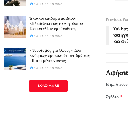
8 ΑΥΓΟΎΣΤΟΥ 2026
Έκτακτο επίδομα παιδιού:
Previous Po
«Κλειδώνει» ως 10 Αυγούστου –
Υπ. Ερ
Και επιπλέον προϋπόθεση
κατηγο
8 ΑΥΓΟΎΣΤΟΥ 2026
και αν
«Τουρισμός για Όλους»: Δύο
«κόφτες» προκαλούν αντιδράσεις
-Ποιοι μένουν εκτός
8 ΑΥΓΟΎΣΤΟΥ 2026
Αφήστε
Η ηλ. διεύθυ
LOAD MORE
*
Σχόλιο