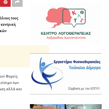
όλους τους
 κεντρική
ικών
κοί Φορείς
λείσιμο των
μας αλλά και