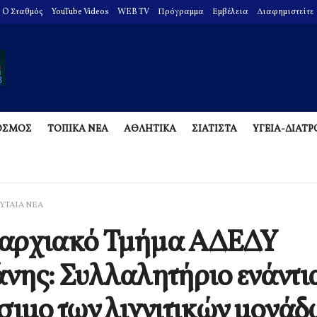
O Σταθμός
YouTube Videos
WEB TV
Πρόγραμμα
Εμβέλεια
Διαφημιστείτε
ΟΣΜΟΣ
ΤΟΠΙΚΑ ΝΕΑ
ΑΘΛΗΤΙΚΑ
ΣΙΑΤΙΣΤΑ
ΥΓΕΙΑ-ΔΙΑΤ
ΥΤΑΙΑ ΝΕΑ
αρχιακό Τμήμα ΑΔΕΔΥ
νης: Συλλαλητήριο ενάντι
σιμο των λιγνιτικών μονάδ