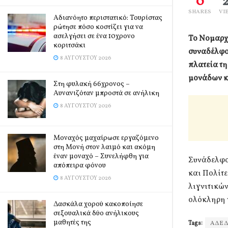
0
SHARES
VI
Αδιανόητο περιστατικό: Τουρίστας
ρώτησε πόσο κοστίζει για να
ασελγήσει σε ένα 10χρονο
Το Νομαρχ
κοριτσάκι
συναδέλφου
8 ΑΥΓΟΎΣΤΟΥ 2026
πλατεία τη
μονάδων κ
Στη φυλακή 66χρονος –
Αυνανιζόταν μπροστά σε ανήλικη
8 ΑΥΓΟΎΣΤΟΥ 2026
Μοναχός μαχαίρωσε εργαζόμενο
στη Μονή στον λαιμό και ακόμη
έναν μοναχό – Συνελήφθη για
Συνάδελφοι
απόπειρα φόνου
και Πολίτε
8 ΑΥΓΟΎΣΤΟΥ 2026
λιγνιτικών
ολόκληρη 
Δασκάλα χορού κακοποίησε
σεξουαλικά δύο ανήλικους
μαθητές της
Tags:
ΑΔΕΔ