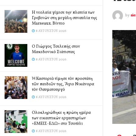
Η νεολαία γέμισε την πλατεία των
by
si
Γρεβενών στη μεγάλη συναυλία της
Marseaux. Βίντεο
8 ΑΥΓΟΎΣΤΟΥ 2026
Ο Γιώργος Τσελεπής στον
Μακεδονικό Σιάτιστας
8 ΑΥΓΟΎΣΤΟΥ 2026
Ἡ Καστοριὰ τίμησε τὸν προστάτη
τῶν παιδιῶν της, Ἅγιο Νικάνορα
τὸν Θαυματουργό
8 ΑΥΓΟΎΣΤΟΥ 2026
Ολοκληρώθηκε η πρώτη ημέρα
των εικαστικών εργαστηρίων
«ΕΜΕΙΣ-ΕΔΩ» στο Τσοτύλι
8 ΑΥΓΟΎΣΤΟΥ 2026