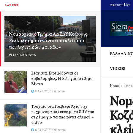
Ακούστε Live
LATEST
Νομαρχιακό Τμήμα ΑΔΕΔΥ Κοζάνης:
Συλλαλητήριο ενάντια στο κλείσιμο
των λιγνιτικών μονάδων
ΕΛΛΑΔΑ-Κ
19 ΜΑΪ́ΟΥ 2026
VIDEOS
Σιάτιστα: Ετοιμάζονται οι
καβαλάρηδες. Η ΕΡΤ για το έθιμο.
Βίντεο
Home
ΤΕΛΕ
8 ΑΥΓΟΎΣΤΟΥ 2026
Νομ
Τροχαίο στα Γρεβενά: Άγιο είχε
Κοζά
24χρονος που έπεσε με το SUV του
σε ρέμα για να αποφύγει αλεπού –
video
κλεί
8 ΑΥΓΟΎΣΤΟΥ 2026