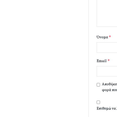
*
Όνομα
*
Email
Αποθήκευ
φορά που
Επιθυμώ να 