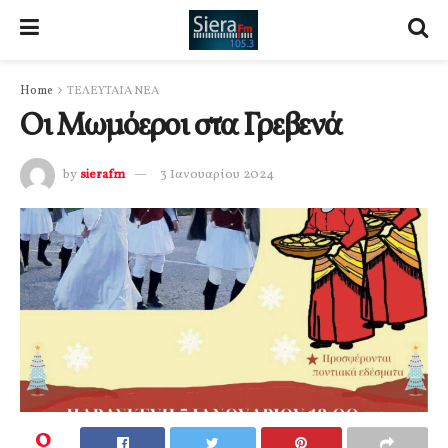
Home
ΤΕΛΕΥΤΑΙΑ ΝΕΑ
Οι Μωμόεροι στα Γρεβενά
by
sierafm
3 Ιανουαρίου 2024
0