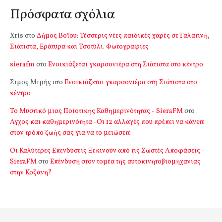
Πρόσφατα σχόλια
Xris
στο
Δήμος Βοΐου: Τέσσερις νέες παιδικές χαρές σε Γαλατινή,
Σιάτιστα, Εράτυρα και Τσοτύλι. Φωτογραφίες
sierafm
στο
Ενοικιάζεται γκαρσονιέρα στη Σιάτιστα στο κέντρο
Σιμος Μιμής
στο
Ενοικιάζεται γκαρσονιέρα στη Σιάτιστα στο
κέντρο
Το Μυστικό μιας Ποιοτικής Καθημερινότητας - SieraFM
στο
Αγχος και καθημερινότητα -Οι 12 αλλαγές που πρέπει να κάνετε
στον τρόπο ζωής σας για να το μειώσετε
Οι Καλύτερες Επενδύσεις Ξεκινούν από τις Σωστές Αποφάσεις -
SieraFM
στο
Επένδυση στον τομέα της αυτοκινητοβιομηχανίας
στην Κοζάνη?