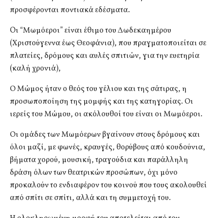
προσφέρονται ποντιακά εδέσματα.
Oι “Μωμόεροι” είναι έθιμο του Δωδεκαημέρου
(Χριστούγεννα έως Θεοφάνια), που πραγματοποιείται σε
πλατείες, δρόμους και αυλές σπιτιών, για την ευετηρία
(καλή χρονιά),
Ο Μώμος ήταν ο θεός του γέλιου και της σάτιρας, η
προσωποποίηση της μομφής και της κατηγορίας. Οι
ιερείς του Μώμου, οι ακόλουθοί του είναι οι Μωμόεροι.
Οι ομάδες των Μωμόερων βγαίνουν στους δρόμους και
όλοι μαζί, με φωνές, κραυγές, θορύβους από κουδούνια,
βήματα χορού, μουσική, τραγούδια και παράλληλη
δράση όλων των θεατρικών προσώπων, όχι μόνο
προκαλούν το ενδιαφέρον του κοινού που τους ακολουθεί
από σπίτι σε σπίτι, αλλά και τη συμμετοχή του.