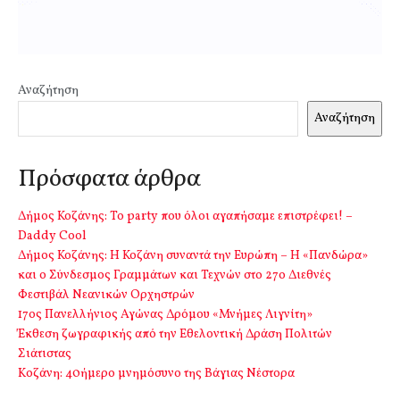
Αναζήτηση
Αναζήτηση
Πρόσφατα άρθρα
Δήμος Κοζάνης: Το party που όλοι αγαπήσαμε επιστρέφει! –
Daddy Cool
Δήμος Κοζάνης: Η Κοζάνη συναντά την Ευρώπη – Η «Πανδώρα»
και ο Σύνδεσμος Γραμμάτων και Τεχνών στο 27ο Διεθνές
Φεστιβάλ Νεανικών Ορχηστρών
17ος Πανελλήνιος Αγώνας Δρόμου «Μνήμες Λιγνίτη»
Έκθεση ζωγραφικής από την Εθελοντική Δράση Πολιτών
Σιάτιστας
Kοζάνη: 40ήμερο μνημόσυνο της Βάγιας Νέστορα