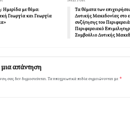
st
Next Post
: Ημερίδα με θέμα:
Τα θέματα των επιχειρήσε
κή Γεωργία και Γεωργία
Δυτικής Μακεδονίας στο ε
κα»
συζήτησης του Περιφερειά
Περιφερειακό Επιμελητηρ
Συμβούλιο Δυτικής Μακε
 μια απάντηση
*
νση σας δεν δημοσιεύεται.
Τα υποχρεωτικά πεδία σημειώνονται με