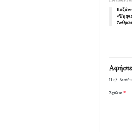
Previous Po
Κοζάνη
«Ψηφια
Άνθρα
Αφήστε
Η ηλ. διεύθυ
*
Σχόλιο