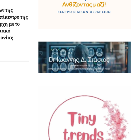
ων της
πίκεντρο της
ρχη με το
ιακό
δονίας