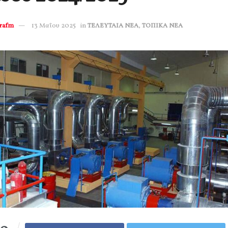
erafm
13 Μαΐου 2025
in
ΤΕΛΕΥΤΑΙΑ ΝΕΑ
,
ΤΟΠΙΚΑ ΝΕΑ