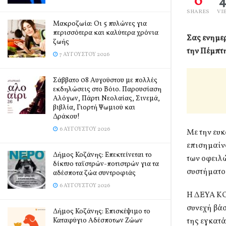
0
SHARES
VI
Mακροζωία: Οι 5 πυλώνες για
περισσότερα και καλύτερα χρόνια
Σας ενημερ
ζωής
την Πέμπτη
7 ΑΥΓΟΎΣΤΟΥ 2026
Σάββατο 08 Αυγούστου με πολλές
εκδηλώσεις στο Βόιο. Παρουσίαση
Αλόγων, Πάρτι Νεολαίας, Σινεμά,
βιβλία, Γιορτή Ψωμιού και
Δράκου!
6 ΑΥΓΟΎΣΤΟΥ 2026
Με την ευκ
επισημαίν
Δήμος Κοζάνης: Επεκτείνεται το
των οφειλώ
δίκτυο ταϊστρών-ποτιστρών για τα
συστήματο
αδέσποτα ζώα συντροφιάς
6 ΑΥΓΟΎΣΤΟΥ 2026
Η ΔΕΥΑ ΚΟ
συνεχή βάσ
Δήμος Κοζάνης: Επισκέψιμο το
Καταφύγιο Αδέσποτων Ζώων
της εγκατ