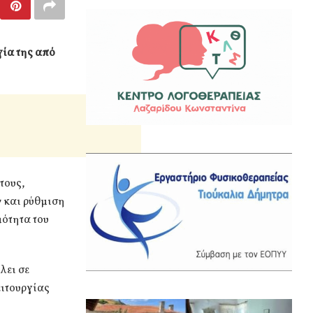
γία της από
τους,
 και ρύθμιση
μότητα του
λει σε
ειτουργίας