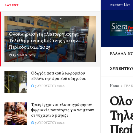
Ακούστε Live
LATEST
Ολοκλήρωση της λειτουργίας της
Τηλεθέρμανσης Κοζάνης για την
Περίοδο 2024/2025
ΕΛΛΑΔΑ-Κ
13 ΜΑΪ́ΟΥ 2025
ΣΥΝΕΝΤΕΥ
Οδηγός αστικού λεωφορείου
πέθανε την ώρα που οδηγούσε
Home
ΤΕΛΕ
7 ΑΥΓΟΎΣΤΟΥ 2026
Ολοκ
Τρεις 17χρονοι πλαστογράφησαν
ψηφιακές ταυτότητες για να μπουν
Τηλε
σε νυχτερινό μαγαζί
7 ΑΥΓΟΎΣΤΟΥ 2026
Περί