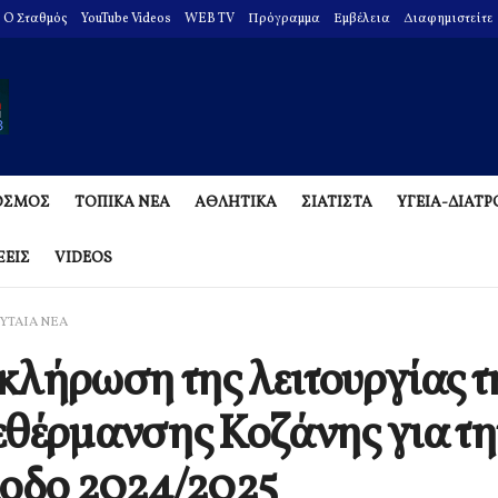
O Σταθμός
YouTube Videos
WEB TV
Πρόγραμμα
Εμβέλεια
Διαφημιστείτε
ΟΣΜΟΣ
ΤΟΠΙΚΑ ΝΕΑ
ΑΘΛΗΤΙΚΑ
ΣΙΑΤΙΣΤΑ
ΥΓΕΙΑ-ΔΙΑΤ
ΞΕΙΣ
VIDEOS
ΥΤΑΙΑ ΝΕΑ
λήρωση της λειτουργίας τ
θέρμανσης Κοζάνης για τη
οδο 2024/2025