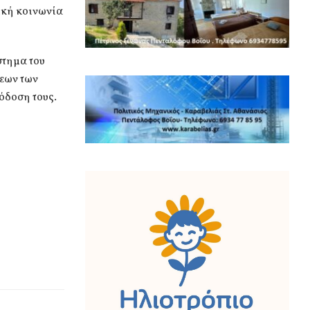
ική κοινωνία
στημα του
εων των
όδοση τους.