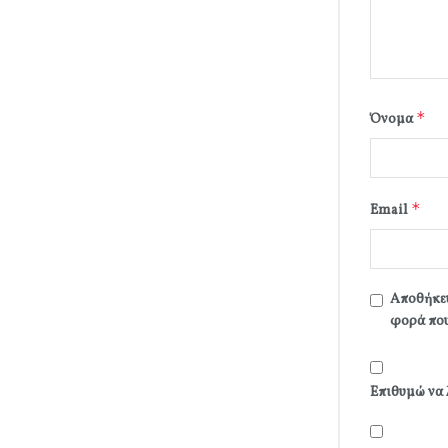
*
Όνομα
*
Email
Αποθήκευ
φορά που
Επιθυμώ να 