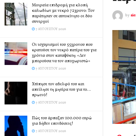
Μοιραία επιδρομή για κλοπή
καλωδίων με νεκρό 72χρονο: Τον
by
si
παράτησαν σε αυτοκίνητο οι δύο
συνεργοί
7 ΑΥΓΟΎΣΤΟΥ 2026
Οι ισχυρισμοί του 55χρονου που
κρατούσε τον νεκρό πατέρα του για
χρόνια στον καταψύκτη: «Δεν
μπορούσα να τον αποχωριστώ»
7 ΑΥΓΟΎΣΤΟΥ 2026
Χτύπησε τον αδελφό του και
απείλησε τη μητέρα του για το…
πρωινό!
7 ΑΥΓΟΎΣΤΟΥ 2026
Πώς του άρπαξαν 100.000 ευρώ
για δήθεν επενδύσεις!
7 ΑΥΓΟΎΣΤΟΥ 2026