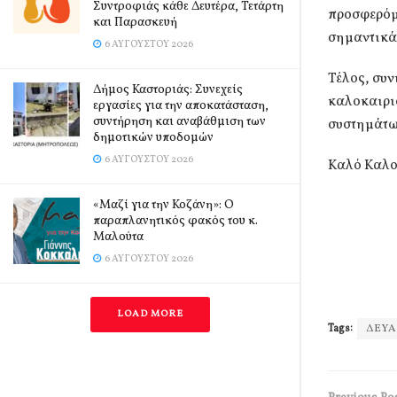
Συντροφιάς κάθε Δευτέρα, Τετάρτη
προσφερόμ
και Παρασκευή
σημαντικά
6 ΑΥΓΟΎΣΤΟΥ 2026
Τέλος, συν
Δήμος Καστοριάς: Συνεχείς
καλοκαιρι
εργασίες για την αποκατάσταση,
συντήρηση και αναβάθμιση των
συστημάτων
δημοτικών υποδομών
6 ΑΥΓΟΎΣΤΟΥ 2026
Καλό Καλοκ
«Μαζί για την Κοζάνη»: Ο
παραπλανητικός φακός του κ.
Μαλούτα
6 ΑΥΓΟΎΣΤΟΥ 2026
LOAD MORE
Tags:
ΔΕΥΑ