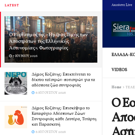
Ακούστε Live
LATEST
Ο Εορτασμός της «Ημέρας Τιμής των
Αποστράτων της Ελληνικής
Αστυνομίας». Φωτογραφίες
ΕΛΛΑΔΑ-Κ
7 ΙΟΥΝΊΟΥ 2026
VIDEOS
Δήμος Κοζάνης: Επεκτείνεται το
δίκτυο ταϊστρών-ποτιστρών για τα
αδέσποτα ζώα συντροφιάς
Home
ΤΕΛΕ
6 ΑΥΓΟΎΣΤΟΥ 2026
Ο Εο
Δήμος Κοζάνης: Επισκέψιμο το
Απο
Καταφύγιο Αδέσποτων Ζώων
Συντροφιάς κάθε Δευτέρα, Τετάρτη
και Παρασκευή
Αστυ
6 ΑΥΓΟΎΣΤΟΥ 2026