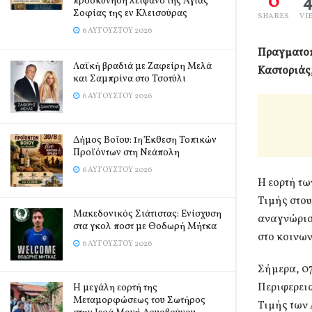
0
προσκύνηση λείψανο της Αγίας
Σοφίας της εν Κλεισούρας
SHARES
VI
6 ΑΥΓΟΎΣΤΟΥ 2026
Πραγματοπ
Λαϊκή βραδιά με Ζαφείρη Μελά
Καστοριάς
και Σαμπρίνα στο Τσοτύλι
6 ΑΥΓΟΎΣΤΟΥ 2026
Δήμος Βοΐου: 1η Έκθεση Τοπικών
Προϊόντων στη Νεάπολη
6 ΑΥΓΟΎΣΤΟΥ 2026
Η εορτή τω
Τιμής στου
Μακεδονικός Σιάτιστας: Ενίσχυση
αναγνώρισ
στα γκολ ποστ με Θοδωρή Μήτκα
στο κοινων
6 ΑΥΓΟΎΣΤΟΥ 2026
Σήμερα, 07
Περιφερει
Η μεγάλη εορτή της
Μεταμορφώσεως του Σωτήρος
Τιμής των