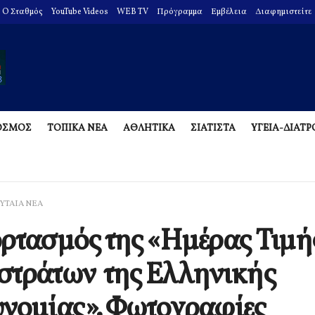
O Σταθμός
YouTube Videos
WEB TV
Πρόγραμμα
Εμβέλεια
Διαφημιστείτε
ΟΣΜΟΣ
ΤΟΠΙΚΑ ΝΕΑ
ΑΘΛΗΤΙΚΑ
ΣΙΑΤΙΣΤΑ
ΥΓΕΙΑ-ΔΙΑΤ
ΥΤΑΙΑ ΝΕΑ
ρτασμός της «Ημέρας Τιμή
στράτων της Ελληνικής
νομίας». Φωτογραφίες