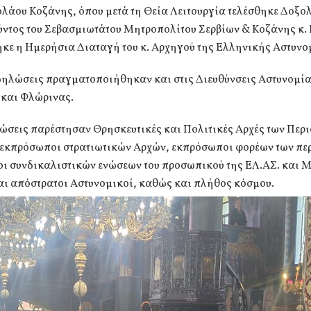
ολάου Κοζάνης, όπου μετά τη Θεία Λειτουργία τελέσθηκε Δοξο
ύντος του Σεβασμιωτάτου Μητροπολίτου Σερβίων & Κοζάνης κ.
κε η Ημερήσια Διαταγή του κ. Αρχηγού της Ελληνικής Αστυνο
δηλώσεις πραγματοποιήθηκαν και στις Διευθύνσεις Αστυνομία
 και Φλώρινας.
λώσεις παρέστησαν Θρησκευτικές και Πολιτικές Αρχές των Περ
 εκπρόσωποι στρατιωτικών Αρχών, εκπρόσωποι φορέων των πε
ι συνδικαλιστικών ενώσεων του προσωπικού της ΕΛ.ΑΣ. και Μ.
αι απόστρατοι Αστυνομικοί, καθώς και πλήθος κόσμου.