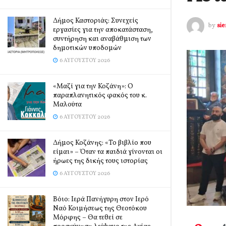
Δήμος Καστοριάς: Συνεχείς
by
si
εργασίες για την αποκατάσταση,
συντήρηση και αναβάθμιση των
δημοτικών υποδομών
6 ΑΥΓΟΎΣΤΟΥ 2026
«Μαζί για την Κοζάνη»: Ο
παραπλανητικός φακός του κ.
Μαλούτα
6 ΑΥΓΟΎΣΤΟΥ 2026
Δήμος Κοζάνης: «Το βιβλίο που
είμαι» – Όταν τα παιδιά γίνονται οι
ήρωες της δικής τους ιστορίας
6 ΑΥΓΟΎΣΤΟΥ 2026
Βόιο: Ιερά Πανήγυρη στον Ιερό
Ναό Κοιμήσεως της Θεοτόκου
Μόρφης – Θα τεθεί σε