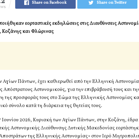
42
Share on Facebook
Share on Twitter
EWS
οιήθηκαν εορταστικές εκδηλώσεις στις Διευθύνσεις Αστυνομί
, Κοζάνης και Φλώρινας
ν Αγίων Πάντων, έχει καθιερωθεί από την Ελληνική Αστυνομί
ς Απόστρατους Αστυνομικούς, για την επιβράβευσή τους και τη
η της προσφοράς τους στο Σώμα της Ελληνικής Αστυνομίας κα
ικό σύνολο κατά τη διάρκεια της θητείας τους.
 Ιουνίου 2026, Κυριακή των Αγίων Πάντων, στην Κοζάνη, έδρα 
ακής Αστυνομικής Διεύθυνσης Δυτικής Μακεδονίας εορτάστηκ
 Αποστράτων της Ελληνικής Αστυνομίας» στον Ιερό Μητροπολι