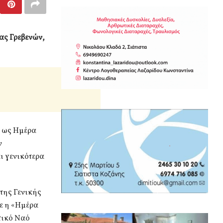
ας Γρεβενών,
α ως Ημέρα
ν
ι γενικότερα
της Γενικής
ε η «Ημέρα
τικό Ναό