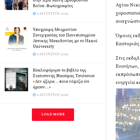
στην Ιερά Μονή Δρυοβούνου
Αγίου Νικ
Βοΐου. Φωτογραφίες
χοροστατο
6 ΑΥΓΟΎΣΤΟΥ 2026
αναγνώστη
Υπογραφή Μνημονίου
Συνεργασίας του Πανεπιστημίου
Όμοιες εκ
Δυτικής Μακεδονίας με το Hanoi
Καστοριάς
University
6 ΑΥΓΟΎΣΤΟΥ 2026
Στις εκδη
Ενοτήτων,
Κυκλοφόρησε το βιβλίο της
εκπρόσωπο
Σιατιστινής Ναούμας Τσιότσιου
«Δεν ήξερα… ποια νόμιζα ότι
ενεργεία κ
ήμουν…»
6 ΑΥΓΟΎΣΤΟΥ 2026
LOAD MORE