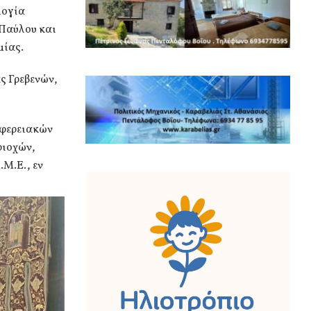
λογία
 Παύλου και
μίας.
ς Γρεβενών,
ιφερειακών
ριοχών,
Μ.Ε., εν