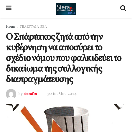
Home
ΤΕΛΕΥΤΑΙΑ ΝΕΑ
Ο Σπάρτακος ζητά από την
κυβέρνηση να αποσύρει το
σχέδιο νόμου που φαλκιδεύει το
δικαίωμα της συλλογικής
διαπραγμάτευσης
by
sierafm
30 Ιουλίου 2024